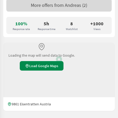
More offers from
Andreas
(2)
100%
5h
8
+1000
Response rate
Response time
Watchlist
Views
Loading the map will send data to Google.
Load Google Maps
9861 Eisentratten Austria