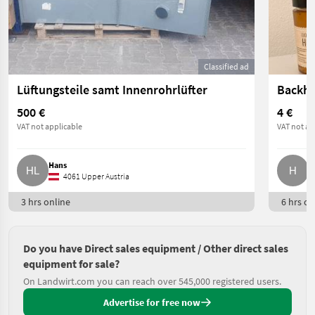
Classified ad
Lüftungsteile samt Innenrohrlüfter
Backho
500 €
4 €
VAT not applicable
VAT not ap
Hans
H
4061 Upper Austria
3 hrs online
6 hrs on
Do you have Direct sales equipment / Other direct sales
equipment for sale?
On Landwirt.com you can reach over 545,000 registered users.
Advertise for free now