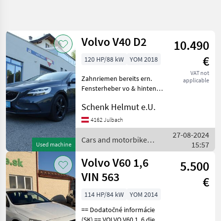
Refine
search
Volvo V40 D2
10.490
Category
Place
Filter
4
€
120 HP/88 kW
YOM 2018
Show
VAT not
CURRENT
Zahnriemen bereits ern.
Reset
3
applicable
PATH
Fensterheber vo & hinten.
results
Navigation Sitzheizung
Car /
Schenk Helmut e.U.
Truck /
Tempomat, ... Irrtümer
Scooter
vorbehalten Fuel: Diesel,
4162 Julbach
Cars And
drive type car/truck:
27-08-2024
Motorbikes
Manual transmiss
Cars and motorbikes /
15:57
Used machine
Saloon
Volvo
Cars
Volvo V60 1,6
5.500
Volvo
VIN 563
€
SELECT
114 HP/84 kW
YOM 2014
CATEGORY
== Dodatočné informácie
Volvo
(SK) == VOLVO V60 1, 6 diesel