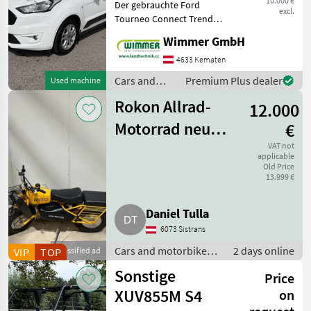
10.000 €
Der gebrauchte Ford
excl.
Tourneo Connect Trend
L1H1 2, 2 t überzeugt durch
Wimmer GmbH
seine hohe
Alltagstauglichkeit, den
4633 Kematen
großzügigen Innenraum
Cars and
Premium Plus dealer
Used machine
und eine umfangreiche
motorbikes /
Ausstattung. Das
Rokon Allrad-
12.000
Ford
Motorrad neu
€
Trail-Breaker
VAT not
applicable
Old Price
13.999 €
Daniel Tulla
6073 Sistrans
Cars and motorbikes /
2 days online
VIP
TOP
Classified ad
Motorbikes
Sonstige
Price
XUV855M S4
on