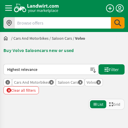
Browse offers
/
Cars And Motorbikes
/
Saloon Cars
/
Volvo
Buy Volvo Salooncars new or used
This is how sorting works on Landwirt.com
Filter
x
x
x
x
Cars And Motorbikes
Saloon Cars
Volvo
x
Clear all filters
List
Grid