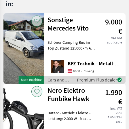
in:
Sonstige
9.000
Mercedes Vito
€
VAT not
Schöner Camping Bus im
applicable
Top Zustand 125000km Als
Transporter und Camper
Einsatzbar Navi
KFZ Technik - Metall-Maschinenbau Wörle
Rückkamera Kein Allrad 3-
Sitzer Diesel 130PS 2
6600 Pinswang
Besitzer Cars and moto
Cars and
Premium Plus dealer
Used machine
motorbikes /
Nero Elektro-
1.990
Sonstige
Funbike Hawk
€
incl. VAT
Daten: - Antrieb: Elektro -
20%
1.658,33 €
Leistung: 2.000 W - Max.
excl.
Geschwindigkeit: 45 km/h -