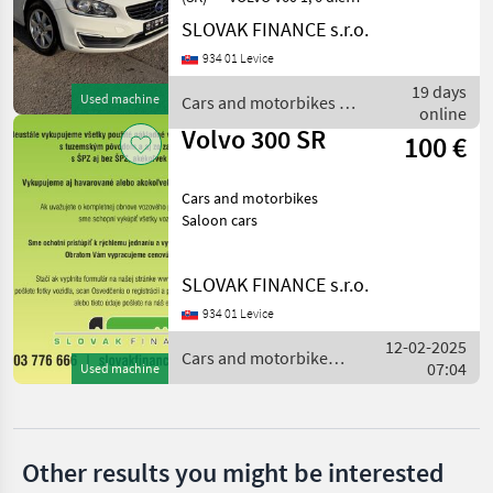
r.v. 05/2014, 213 018 km,
SLOVAK FINANCE s.r.o.
Skoda
EURO 5b, 84 kW, 1560 cm3,
934 01 Levice
automat 6st, 4x elektrické
okná, elektrické zrkadlá,
Mercedes
19 days
Used machine
Cars and motorbikes /
temp
online
Volvo
Volvo 300 SR
Ford
100 €
Fiat
Cars and motorbikes
Saloon cars
Volkswagen
Show
SLOVAK FINANCE s.r.o.
all 18
934 01 Levice
MARKETPLACE
12-02-2025
Cars and motorbikes /
07:04
Used machine
Volvo
Dealer
Marketplace
Classifieds
offers
Other results you might be interested