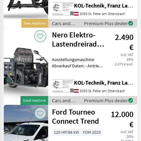
Geschwindigkeitsstufen: 3 -
KOL-Technik, Franz Lampl-Küssner
Reichweite: 60–80 km -
Akku: 60V/30Ah Lithium - La
8093 St. Peter am Ottersbach
Cars and
Premium Plus dealer
New machine
motorbikes /
Nero Elektro-
2.490
Nero
Lastendreirad/Tuk-
€
Tuk Thunder
incl. VAT
Ausstellungsmaschine
20%
2.075 € excl.
Abverkauf Daten: - Antrieb:
Elektro - Motor: 600 W -
Batterie: 60 V, 45 Ah -
KOL-Technik, Franz Lampl-Küssner
Bremse: Scheibenbremse
vorne, Trommelbremse
8093 St. Peter am Ottersbach
hinten - Max. G
Cars and
Premium Plus dealer
Used machine
motorbikes /
Ford Tourneo
12.000
Nero
Connect Trend
€
120 HP/88 kW
YOM 2020
incl. VAT
20%