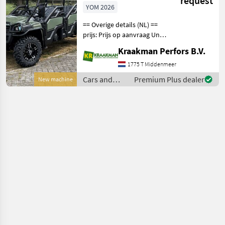
request
YOM 2026
== Overige details (NL) ==
prijs: Prijs op aanvraag Unit:
Stuk Kiepende achterbak:
Kraakman Perfors B.V.
Handmatig
aandrijvingstype: 2wd Half
1775 T Middenmeer
Doors for Basic OPS
Cars and
Premium Plus dealer
New machine
Premium Protection Pac
motorbikes /
Sonstige