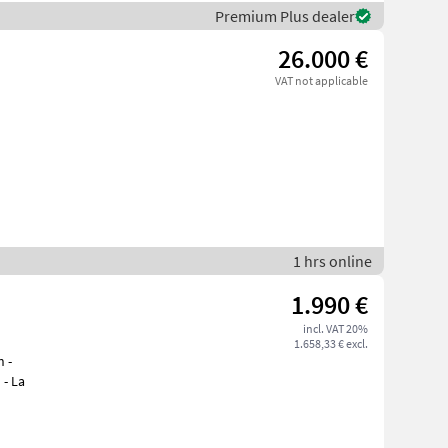
Premium Plus dealer
26.000 €
VAT not applicable
1 hrs online
1.990 €
incl. VAT 20%
1.658,33 € excl.
h -
 - La