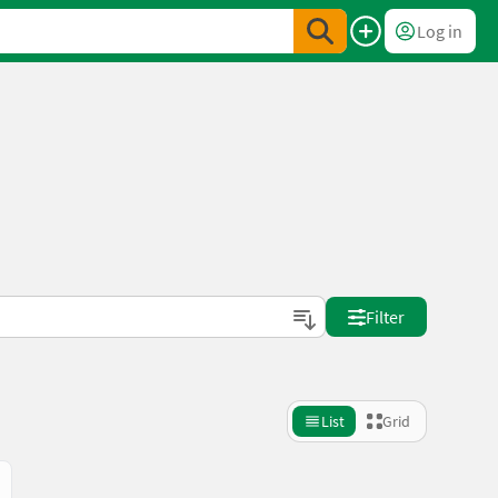
Log in
Filter
List
Grid