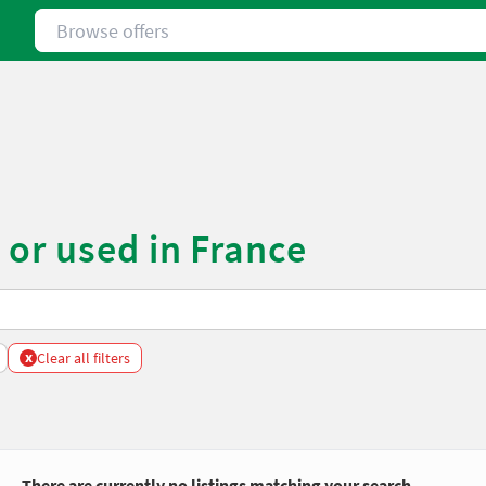
Browse offers
or used in France
x
Clear all filters
There are currently no listings matching your search.