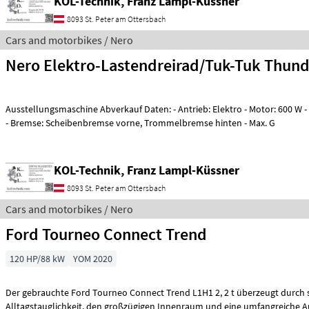
KOL-Technik, Franz Lampl-Küssner
8093 St. Peter am Ottersbach
Cars and motorbikes / Nero
Nero Elektro-Lastendreirad/Tuk-Tuk Thun
Ausstellungsmaschine Abverkauf Daten: - Antrieb: Elektro - Motor: 600 W - Batterie: 60 V, 45 Ah
- Bremse: Scheibenbremse vorne, Trommelbremse hinten - Max. G
KOL-Technik, Franz Lampl-Küssner
8093 St. Peter am Ottersbach
Cars and motorbikes / Nero
Ford Tourneo Connect Trend
120 HP/88 kW
YOM 2020
Der gebrauchte Ford Tourneo Connect Trend L1H1 2, 2 t überzeugt durch 
Alltagstauglichkeit, den großzügigen Innenraum und eine umfangreic