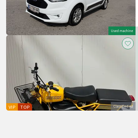
Used machine
VIP
TOP
Classified ad