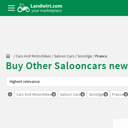
/
Cars And Motorbikes
/
Saloon Cars
/
Sonstige
/
France
Buy Other Salooncars new 
This is how sorting works on Landwirt.com
x
x
x
x
x
Cars And Motorbikes
Saloon Cars
Sonstige
France