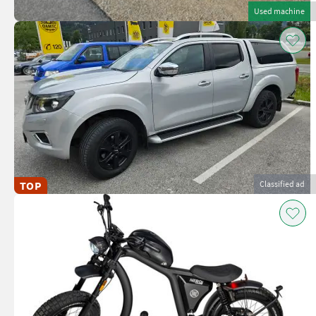
Used machine
TOP
Classified ad