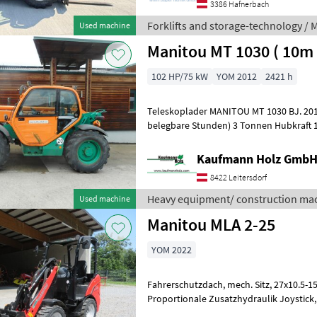
3386 Hafnerbach
Forklifts and storage-technology / 
Used machine
Manitou MT 1030 
102 HP/75 kW
YOM 2012
2421 h
Teleskoplader MANITOU MT 1030 BJ. 2012 2.421 Stunden (echte
belegbare Stunden) 3 Tonnen Hubkraft 10 Meter Hubhöhe 74, 5 KW
Perkins Motor - einfacher mech
Kaufmann Holz Gmb
8422 Leitersdorf
Heavy equipment/ construction mac
Used machine
Manitou MLA 2-25
YOM 2022
Fahrerschutzdach, mech. Sitz, 27x10.5-15 SL Räder, Hackenaufnahme,
Proportionale Zusatzhydraulik Joystick, 4 LED Scheinwerfer, 180h --
Werkzeuge optional Addition