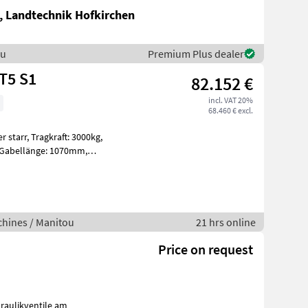
, Landtechnik Hofkirchen
ou
Premium Plus dealer
T5 S1
82.152 €
incl. VAT 20%
68.460 € excl.
ft: 3000kg,
, Bereifu
hines / Manitou
21 hrs online
Price on request
raulikventile am