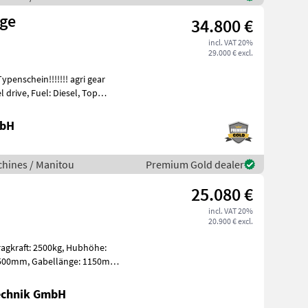
ege
34.800 €
incl. VAT 20%
29.000 € excl.
 drive, Fuel: Diesel, Top
mbH
hines / Manitou
Premium Gold dealer
25.080 €
incl. VAT 20%
20.900 € excl.
Technik GmbH