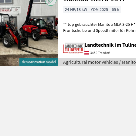
24 HP/18 kW
YOM 2025
65 h
** top gebrauchter Manitou MLA 3-25 H*
Frontscheibe und Speedlimiter für Kehr
Arbeitsscheinwerfer LED + Arbeitss
Landtechnik im Tulln
3452 Trasdorf
Agricultural motor vehicles / Manit
demonstration model