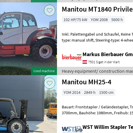
Manitou MT1840 Privil
102 HP/75 kW
YOM 2008
5600 h
Inkl. Palettengabel und Schaufel, Keine Typenschein!!!!!!! agri gear
type: manual shift, Steering-type: 4-wheel
speed in km/h: 25 km/h Heavy e
Markus Bierbauer G
7501 Siget in der Wart
Heavy equipment/ construction mac
Used machine
Manitou MH25-4
YOM 2014
2849 h
1500 cm
Bauart: Frontstapler / Geländestapler, Tragkraft: 2500kg, Hubhöhe:
3700mm, Bauhöhe: 1980mm, Freihub: 1500mm, Gabellänge: 1150mm,
Anbaugeräte: Seitenschieber, Sonder
WST Willim Stapler 