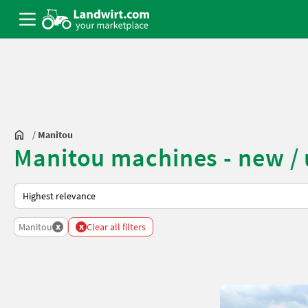
/
Manitou
Manitou machines - new / 
This is how sorting works on Landwirt.com
x
x
Manitou
Clear all filters