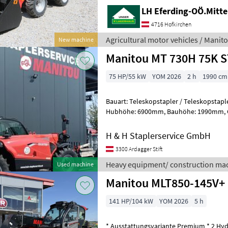
LH Eferding-OÖ.Mitte
4716 Hofkirchen
Agricultural motor vehicles / Manit
New machine
Manitou MT 730H 75K S
75 HP/55 kW
YOM 2026
2 h
1990 cm
Bauart: Teleskopstapler / Teleskopstapler starr, Tragkra
Hubhöhe: 6900mm, Bauhöhe: 1990mm, Gabellänge: 1070mm,
Bereifung vorne: Luft Einfach Neu 
H & H Staplerservice GmbH
3300 Ardagger Stift
Heavy equipment/ construction mac
Used machine
Manitou MLT850-145V+
141 HP/104 kW
YOM 2026
5 h
* Ausstattungsvariante Premium * 2 Hyd