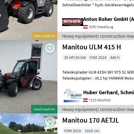
Schnellwechsler * hydr. Geräteverriegel
* Klimaanlage mit Heizung * Luftgefe
Anton Roher GmbH (A
3250 Wieselburg
Heavy equipment/ construction mac
New machine
Manitou ULM 415 H
35 HP/26 kW
YOM 2024
440 h
Teleskoplader ULM 415H 36Y ST5 S1 SERIENAUSSTATTUNG Fester
Teleskopstapler: - 35.1 hp YANMAR Motor Stufe V Hubhö
Maximale Tragfähigkeit: 1500
Huber Gerhard, Schm
7123 Mönchhof
Heavy equipment/ construction mac
Used machine
Manitou 170 AETJL
YOM 2019
1920 cm