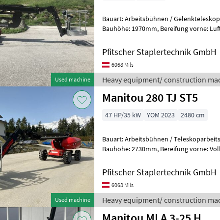
Bauart: Arbeitsbühnen / Gelenkteleskopbühne, Tragkra
Bauhöhe: 1970mm, Bereifung vorne: Luft Einfach , Bereifung hinten:
Luft Einfach , Sonderausstattungbe
Pfitscher Staplertechnik GmbH
6068 Mils
Heavy equipment/ construction mac
Used machine
Manitou 280 TJ ST5
47 HP/35 kW
YOM 2023
2480 cm
Bauart: Arbeitsbühnen / Teleskoparbeitsbühne, Tragkr
Bauhöhe: 2730mm, Bereifung vorne: Vollgummi Einfach , Bereifung
hinten: Vollgummi Einfach , Sonderau
Pfitscher Staplertechnik GmbH
6068 Mils
Heavy equipment/ construction mac
Used machine
Manitou MLA 3-25 H