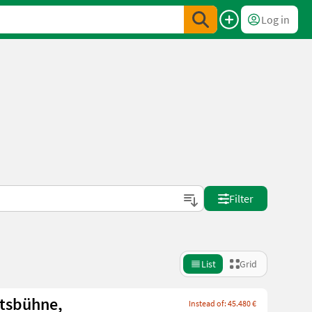
Log in
Filter
List
Grid
itsbühne,
Instead of: 45.480 €