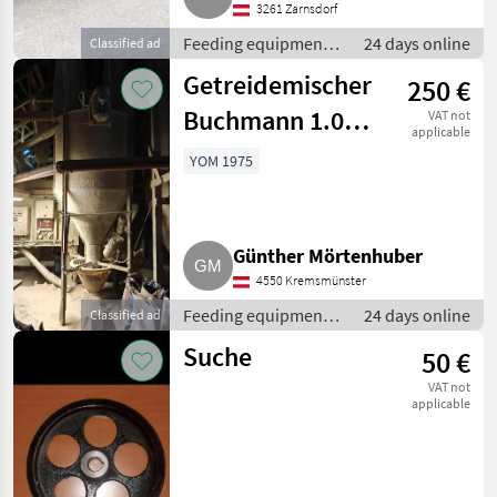
3261 Zarnsdorf
Feeding equipment /
24 days online
Classified ad
Silo equipment
Getreidemischer
250 €
Buchmann 1.000
VAT not
applicable
kg
YOM 1975
Günther Mörtenhuber
4550 Kremsmünster
Feeding equipment /
24 days online
Classified ad
Pantry equipment
Suche
50 €
VAT not
applicable