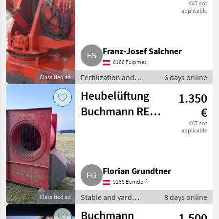
Mistbagger
VAT not
applicable
Franz-Josef Salchner
6166 Fulpmes
Fertilization and
6 days online
Classified ad
irrigation equipment /
Heubelüftung
1.350
Other fertilization and
irrigation equipment
Buchmann RE
€
901
VAT not
applicable
Florian Grundtner
5165 Berndorf
Stable and yard
8 days online
Classified ad
equipment / Hay
Buchmann
1.500
ventilations