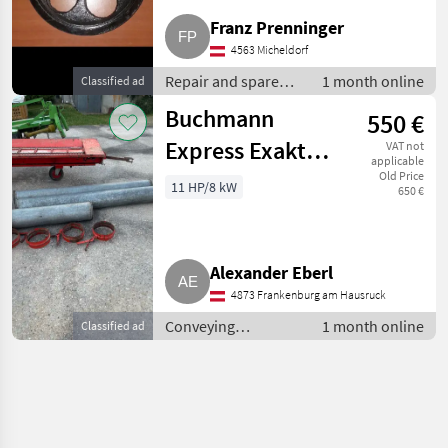
Franz Prenninger
4563 Micheldorf
Repair and spare
1 month online
Classified ad
parts / Other repair
Buchmann
550 €
and spare parts
Express Exakt
VAT not
applicable
2000
Old Price
11 HP/8 kW
650 €
Alexander Eberl
4873 Frankenburg am Hausruck
Conveying
1 month online
Classified ad
equipment /
Conveying blowers