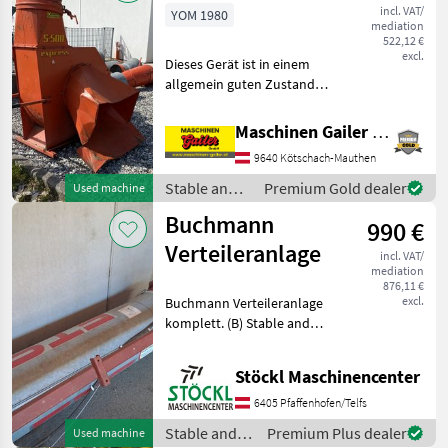
Buchmann
incl. VAT/
YOM 1980
mediation
522,12 €
excl.
Dieses Gerät ist in einem
allgemein guten Zustand
und ist mit E-Motor
ausgestattet. Der Anschluss
Maschinen Gailer GmbH
für die Rohre beträgt 500
9640 Kötschach-Mauthen
mm. Dieses Gerät ist in
einem allgemein
Stable and
Premium Gold dealer
Used machine
yard
Buchmann
990 €
equipment /
Buchmann
Verteileranlage
incl. VAT/
mediation
876,11 €
excl.
Buchmann Verteileranlage
komplett. (B) Stable and
yard equipment Hay
equipment
Stöckl Maschinencenter
6405 Pfaffenhofen/Telfs
Stable and
Premium Plus dealer
Used machine