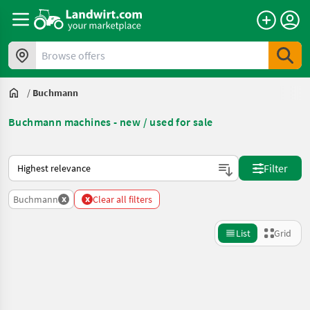
Browse offers
/
Buchmann
Buchmann machines - new / used for sale
This is how sorting works on Landwirt.com
Filter
x
x
Buchmann
Clear all filters
List
Grid
Refine