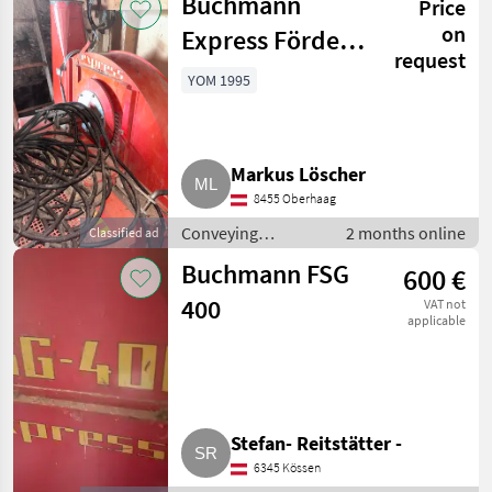
Buchmann
Price
ventilations
on
Express Förder-
request
bzw.
YOM 1995
Futtergebläse
Markus Löscher
8455 Oberhaag
Conveying
2 months online
Classified ad
equipment /
Buchmann FSG
600 €
Conveying blowers
400
VAT not
applicable
Stefan- Reitstätter -
6345 Kössen