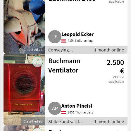
applicable
Leopold Ecker
4154 Kollerschlag
Conveying
1 month online
Classified ad
equipment /
Buchmann
2.500
Conveying blowers
Ventilator
€
VAT not
applicable
Anton Pfneisl
2851 Thomasberg
Stable and yard
1 month online
Classified ad
equipment / Hay