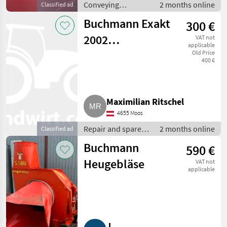
Conveying
2 months online
Classified ad
equipment /
Buchmann Exakt
300 €
Conveying blowers
2002
VAT not
applicable
Standhäcksler
Old Price
400 €
Maximilian Ritschel
4655 Moos
Repair and spare
2 months online
Classified ad
parts / Other repair
Buchmann
590 €
and spare parts
Heugebläse
VAT not
applicable
J .