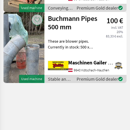
Conveying blowers
Conveying
Premium Gold dealer
Used machine
equipment /
Buchmann Pipes
100 €
Buchmann
500 mm
incl. VAT
20%
83,33 € excl.
These are blower pipes.
Currently in stock: 500 x
2000 120.-- 500 x 1000 70.--
Elbow 90.-- Clamp 35.--
Maschinen Gailer GmbH
Ejector 100.-- Stop by and
see our extensive selection
9640 Kötschach-Mauthen
Stable and
Premium Gold dealer
Used machine
yard
equipment /
Buchmann