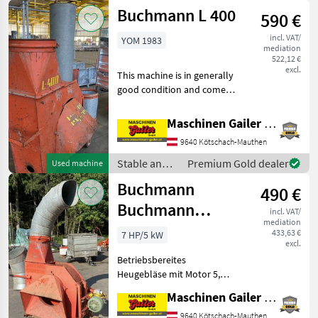
yard
Buchmann L 400
590 €
equipment /
Buchmann
incl. VAT/
YOM 1983
mediation
522,12 €
excl.
This machine is in generally
good condition and comes
equipped with an electric
motor and two pipes (1 m
Maschinen Gailer GmbH
and 2 m long), including
9640 Kötschach-Mauthen
clamps. We look forward to
hearing
Stable and
Premium Gold dealer
Used machine
yard
Buchmann
490 €
equipment /
Buchmann
Buchmann
incl. VAT/
mediation
Piccolo Express
433,63 €
7 HP/5 kW
excl.
Betriebsbereites
Heugebläse mit Motor 5,
5kW, inkl. 2 Rohrbögen. Wir
Maschinen Gailer GmbH
freuen uns auf Ihre Anfrage!
Conveying equipment
9640 Kötschach-Mauthen