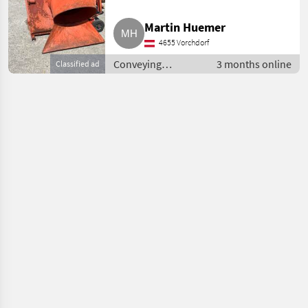
Martin Huemer
4655 Vorchdorf
Conveying
3 months online
Classified ad
equipment /
Conveying blowers