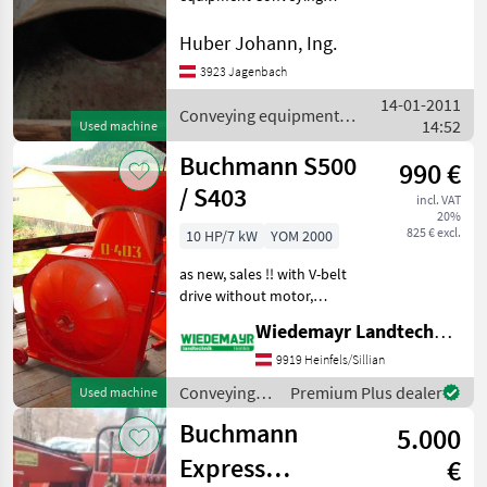
blowers
Huber Johann, Ing.
3923 Jagenbach
14-01-2011
Conveying equipment /
14:52
Used machine
Buchmann
Buchmann S500
990 €
/ S403
incl. VAT
20%
825 € excl.
10 HP/7 kW
YOM 2000
as new, sales !! with V-belt
drive without motor,
various designs were
Wiedemayr Landtechnik GmbH
available, price on request
Conveying equipment
9919 Heinfels/Sillian
Conveying blowers
Conveying
Premium Plus dealer
Used machine
equipment /
Buchmann
5.000
Buchmann
Express
€