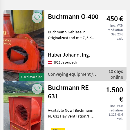
search
Buchmann O-400
450 €
Category
Place
Filter
1
incl. VAT/
mediation
Buchmann Gebläse in
Show
398,23 €
CURRENT
Originalzustand mit 7, 5 KW
excl.
Reset
33
PATH
Motor samt Rohre 4x2m,
results
3x1m, 2xBogen 45°, 1x
Buchmann
Huber Johann, Ing.
Auswurf und
11Rohrschellen Conveying
SELECT
3923 Jagenbach
CATEGORY
equipment Conveying
10 days
blowers
Conveying equipment /
online
Used machine
Agriculture technology
33
Buchmann
Buchmann RE
1.500
MARKETPLACE
631
€
Dealer
Marketplace
Classifieds
incl. VAT/
offers
Available Now! Buchmann
mediation
1.327,43 €
RE 631 Hay Ventilation/Hay
excl.
Drying System. As
described by the customer,