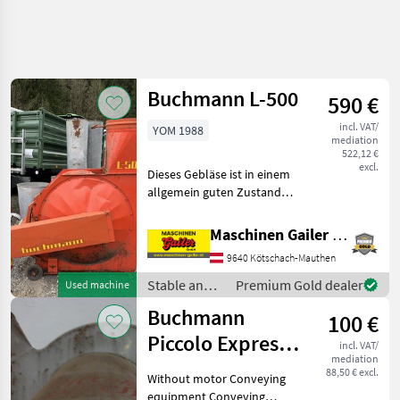
Buchmann L-500
590 €
incl. VAT/
YOM 1988
mediation
522,12 €
excl.
Dieses Gebläse ist in einem
allgemein guten Zustand
und ist mit Motor, 3 Rohren
und Endverteiler
Maschinen Gailer GmbH
ausgestattet. Wir freuen
9640 Kötschach-Mauthen
uns auf Ihre Anfrage! Stable
and yard equ
Stable and
Premium Gold dealer
Used machine
yard
Buchmann
100 €
equipment /
Buchmann
Piccolo Express
incl. VAT/
mediation
40 cm
88,50 € excl.
Without motor Conveying
equipment Conveying