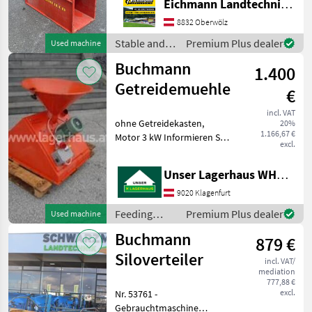
Eichmann Landtechnik GmbH
in good condition. Features
& Details: - 4 kW electric
8832 Oberwölz
motor - St
Stable and
Premium Plus dealer
Used machine
yard
Buchmann
1.400
equipment /
Buchmann
Getreidemuehle
€
incl. VAT
ohne Getreidekasten,
20%
1.166,67 €
Motor 3 kW Informieren Sie
excl.
sich bitte vor Fahrt-Antritt
telefonisch, ob die
Unser Lagerhaus WHG, Kärnten, Klagenfurt
von Ihnen angefragte
Maschine aktuell bei uns
9020 Klagenfurt
am Lager steht. Wir
Feeding
Premium Plus dealer
Used machine
equipment /
Buchmann
879 €
Buchmann
Siloverteiler
incl. VAT/
mediation
777,88 €
excl.
Nr. 53761 -
Gebrauchtmaschine