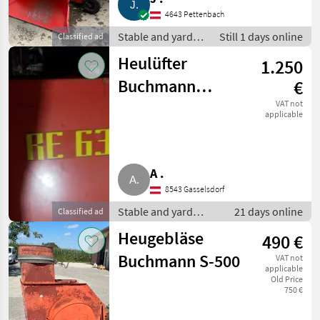
4643 Pettenbach
Stable and yard
Still 1 days online
Classified ad
equipment / Hay
Heulüfter
1.250
equipment
Buchmann
€
Express RE 631
VAT not
applicable
(Heubelüftung)
A .
8543 Gasselsdorf
Stable and yard
21 days online
Classified ad
equipment / Hay
Heugebläse
490 €
ventilations
Buchmann S-500
VAT not
applicable
Old Price
750 €