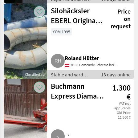
parts / Other repair
Silohäcksler
Price
and spare parts
on
EBERL Original
request
2.500
YOM 1995
Roland Hütter
8130 Gemeinde Schrems bei
Frohnleiten
Stable and yard
13 days online
Classified ad
equipment / Hay
Buchmann
1.300
equipment
Express Diamant
€
Häcksler
VAT not
applicable
Old Price
11.300 €
- .