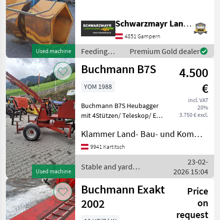
Siloverteiler - für
Heckanbau - mit 3 Punk
Schwarzmayr Landtechnik GmbH - Gampern
und Weisetdreieck
Aufnahme - mit
4851 Gampern
Schutzbügel - mit 1, 50 m
Feeding
Premium Gold dealer
Used machine
Walzendurchmesser - mit 1,
equipment /
Buchmann B7S
4.500
Buchmann
€
YOM 1988
incl. VAT
Buchmann B7S Heubagger
20%
mit 4Stützen/ Teleskop/ E-
3.750 € excl.
Motor und
Klammer Land- Bau- und Kommunaltechnik
Zapfwellenpumpe Bj. 1988
product group hay
9941 Kartitsch
equipment: Hay excavator
23-02-
Stable and yard equipment
Stable and yard
2026 15:04
Used machine
Hay equipm
equipment / Buchmann
Buchmann Exakt
Price
2002
on
request