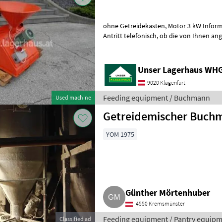
ohne Getreidekasten, Motor 3 kW Informieren Sie sich bitte vor Fahrt-
Antritt telefonisch, ob die von Ihnen angefragte Maschine aktuell bei
uns am Lager steht. Wir
Unser Lagerhaus WHG,
9020 Klagenfurt
Feeding equipment / Buchmann
Used machine
Getreidemischer Buchm
YOM 1975
Günther Mörtenhuber
4550 Kremsmünster
Feeding equipment / Pantry equip
Classified ad