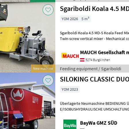
Sgariboldi Koala 4.5 M
YOM 2026
5 m³
Sgariboldi Koala 4.5 MD-S Koala Feed Mixer - Self-propelled - 4.5
Twin-screw vertical mixer - Mechanical counter-bl
cylinder engine - With
MAUCH Gesellschaft m
5274 Burgkirchen
Feeding equipment / Sgariboldi
New machine
YOM 2023
Überlagerte Neumaschine BEDIENUNG 
E/ISOBUSHYDRAULISCHE UMSCHALTUNG
SchaltgetriebeQUERFÖRDERBAND VORN I
MotorenSCHWERLASTM
BayWa GMZ SÜD