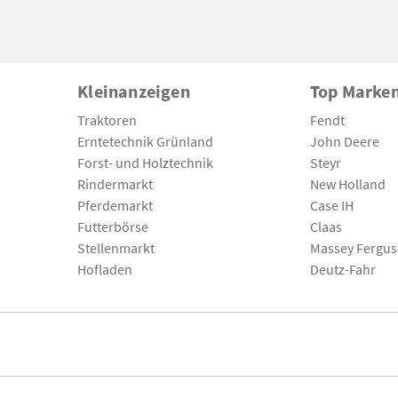
Kleinanzeigen
Top Marke
Traktoren
Fendt
Erntetechnik Grünland
John Deere
Forst- und Holztechnik
Steyr
Rindermarkt
New Holland
Pferdemarkt
Case IH
Futterbörse
Claas
Stellenmarkt
Massey Fergu
Hofladen
Deutz-Fahr