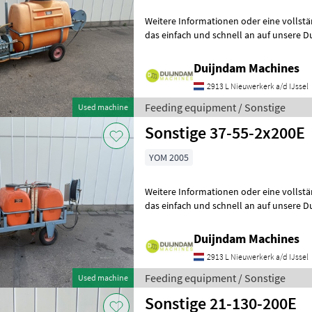
Weitere Informationen oder eine vollst
das einfach und schnell an auf unsere D
können uns auch anrufen.Alle zu
Duijndam Machines
2913 L Nieuwerkerk a/d IJssel
Feeding equipment / Sonstige
Used machine
Sonstige 37-55-2x200E
YOM 2005
Weitere Informationen oder eine vollst
das einfach und schnell an auf unsere D
können uns auch anrufen.Alle zu
Duijndam Machines
2913 L Nieuwerkerk a/d IJssel
Feeding equipment / Sonstige
Used machine
Sonstige 21-130-200E