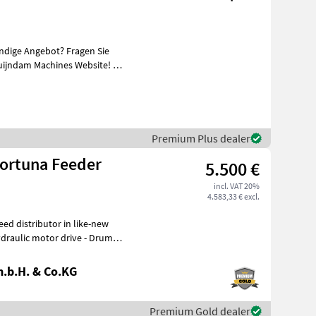
ändige Angebot? Fragen Sie
uijndam Machines Website! Sie
Premium Plus dealer
ortuna Feeder
5.500 €
incl. VAT 20%
4.583,33 € excl.
ed distributor in like-new
.b.H. & Co.KG
Premium Gold dealer