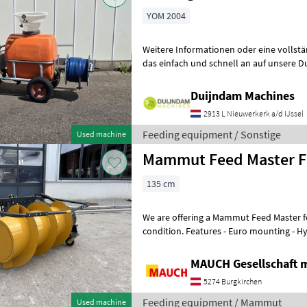
YOM 2004
Weitere Informationen oder eine vollst
das einfach und schnell an auf unsere D
können uns auch anrufen.Alle zu
Duijndam Machines
2913 L Nieuwerkerk a/d IJssel
Feeding equipment / Sonstige
Used machine
Mammut Feed Master F
135 cm
We are offering a Mammut Feed Master fe
condition. Features - Euro mounting - Hydraulic motor drive - Drum
diameter: 700 mm - 3 impeller
MAUCH Gesellschaft m
5274 Burgkirchen
Feeding equipment / Mammut
Used machine