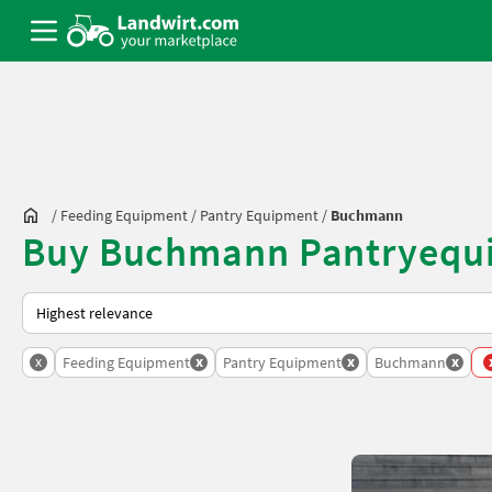
/
Feeding Equipment
/
Pantry Equipment
/
Buchmann
Buy Buchmann Pantryequi
This is how sorting works on Landwirt.com
x
x
x
x
Feeding Equipment
Pantry Equipment
Buchmann