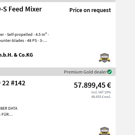
D-S Feed Mixer
Price on request
 m³ -
ades - 48 PS - 3-
.b.H. & Co.KG
Premium Gold dealer
SILOKING CLASSIC DUO 22 #142
57.899,45 €
incl. VAT 19%
48.655 € excl.
ÜBER DATA
 FÜR
NKL. 2
AGNET, AN VORDERESILOKIN