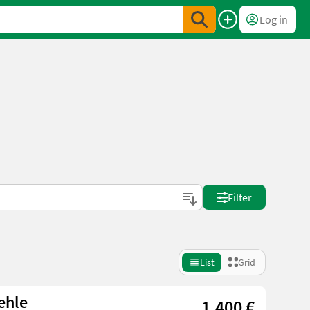
Log in
Filter
List
Grid
ehle
1.400 €