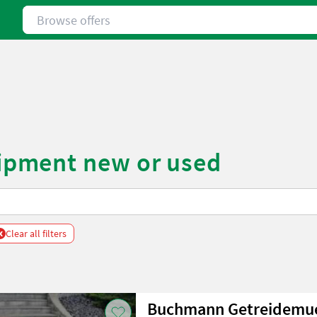
Browse offers
pment new or used
x
Clear all filters
Buchmann Getreidemu