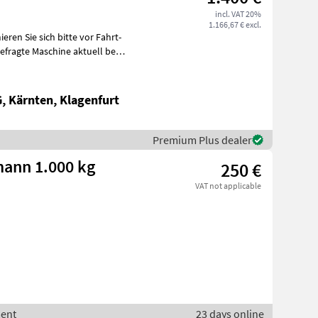
incl. VAT 20%
1.166,67 € excl.
 Kärnten, Klagenfurt
Premium Plus dealer
ann 1.000 kg
250 €
VAT not applicable
ment
23 days online