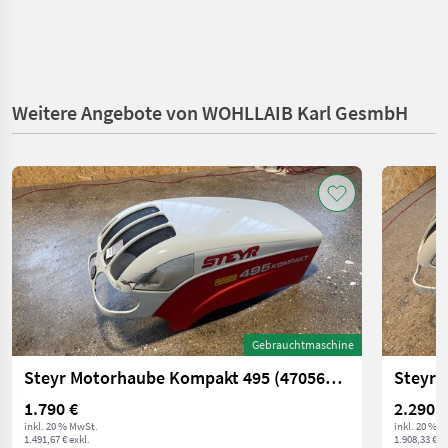
Weitere Angebote von WOHLLAIB Karl GesmbH
Gebrauchtmaschine
Steyr Motorhaube Kompakt 495 (47056002)
1.790 €
2.290 €
inkl. 20 % MwSt.
inkl. 20 % 
1.491,67 € exkl.
1.908,33 € ex