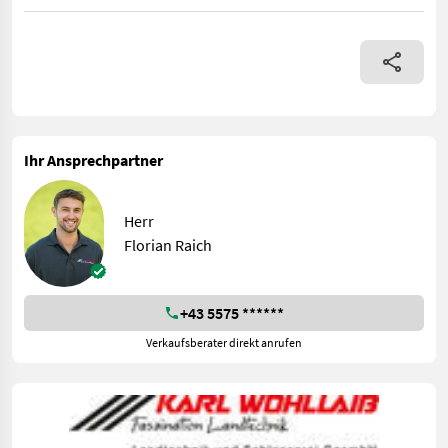
Motorhaube Steyr 9105 - Original TeileNr.: 1-34-613-470 - Pass
Ihr Ansprechpartner
Herr
Florian Raich
+43 5575 ******
Verkaufsberater direkt anrufen