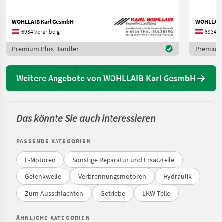
WOHLLAIB Karl GesmbH
WOHLLAIB
6934 Vorarlberg
6934 V
Premium Plus Händler
Premium 
Weitere Angebote von WOHLLAIB Karl GesmbH
Das könnte Sie auch interessieren
PASSENDE KATEGORIEN
E-Motoren
Sonstige Reparatur und Ersatzteile
Gelenkwelle
Verbrennungsmotoren
Hydraulik
Zum Ausschlachten
Getriebe
LKW-Teile
ÄHNLICHE KATEGORIEN