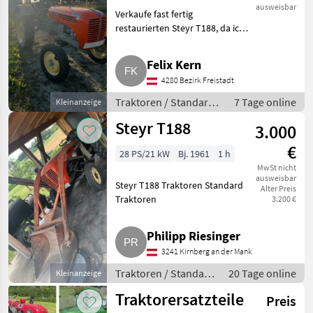
ausweisbar
Verkaufe fast fertig
restaurierten Steyr T188, da ich
im Moment zu wenig Zeit und
Motivation finde. Folgendes
Felix Kern
würde erneuert: Batterie,
4280 Bezirk Freistadt
Starter (fast neu), alle Öle,
Traktoren / Standard
7 Tage online
Kleinanzeige
Traktoren
Steyr T188
3.000
€
28 PS/21 kW
Bj. 1961
1 h
MwSt nicht
ausweisbar
Steyr T188 Traktoren Standard
Alter Preis
Traktoren
3.200 €
Philipp Riesinger
3241 Kirnberg an der Mank
Traktoren / Standard
20 Tage online
Kleinanzeige
Traktoren
Traktorersatzteile
Preis