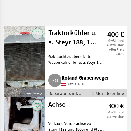
Traktorkühler u.
400 €
a. Steyr 188, 190,
MwSt nicht
ausweisbar
T80
Alter Preis
500 €
Gebrauchter, aber dichter
Wasserkühler für u. a. Steyr 188,
190, T80? Kühler dürfte das
ältere Modell sein, da er auch
Roland Grabenweger
einen Durchlass für eine
2822 Erlach
Starterkurbel hat. Re
Reparatur und
2 Monate online
Kleinanzeige
Ersatzteile /
Achse
300 €
Sonstige Reparatur
und Ersatzteile
MwSt nicht
ausweisbar
Verkaufe Vorderachse vom
Steyr T188 und 190er und Plus