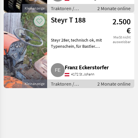
Traktoren /
2 Monate online
Kleinanzeige
Standard
Steyr T 188
2.500
Traktoren
€
MwSt nicht
Steyr 28er, technisch ok, mit
ausweisbar
Typenschein, für Bastler.
Traktoren Standard Traktoren
Franz Eckerstorfer
4172 St.Johann
Traktoren /
2 Monate online
Kleinanzeige
Standard
Traktoren