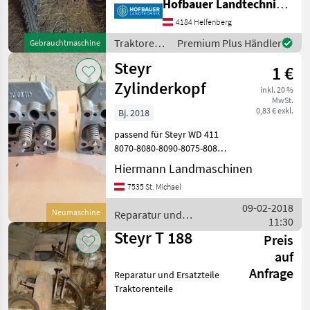
Hofbauer Landtechnik GmbH
Optisch zum richten !!!
MARKTPLATZ
4184 Helfenberg
Traktoren Oldtimer
Marktplatz
Händlerangebote
Kleinanzeigen
Traktoren
Traktoren /
Premium Plus Händler
Gebrauchtmaschine
Steyr
Steyr
1 €
Zylinderkopf
inkl. 20 %
MwSt.
0,83 € exkl.
Bj. 2018
passend für Steyr WD 411
8070-8080-8090-8075-8085
mit oder ohne Turbo! für
Hiermann Landmaschinen
T188 , T190, 540 auch
7535 St. Michael
lagernd! Reparatur und
Ersatzteile Traktorenteile
09-02-2018
Neumaschine
Reparatur und
11:30
Ersatzteile / Steyr
Steyr T 188
Preis
auf
Anfrage
Reparatur und Ersatzteile
Traktorenteile