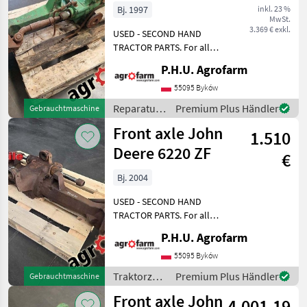
Bj. 1997
inkl. 23 %
MwSt.
3.369 € exkl.
USED - SECOND HAND
TRACTOR PARTS. For all
parts call us or send
P.H.U. Agrofarm
message by e-mail either
whatsapp. TRAKTOR -
55095 Byków
SCHLEPPER ERSATZTEILE.
Reparatur
Premium Plus Händler
Gebrauchtmaschine
Bei weiteren fragen
und
Front axle John
kontaktieren
1.510
Ersatzteile
/ John
Deere 6220 ZF
€
Deere
Bj. 2004
USED - SECOND HAND
TRACTOR PARTS. For all
parts call us or send
P.H.U. Agrofarm
message by e-mail either
whatsapp. TRAKTOR -
55095 Byków
SCHLEPPER ERSATZTEILE.
Traktorzubehör
Premium Plus Händler
Gebrauchtmaschine
Bei weiteren fragen
/ John
Front axle John
kontaktieren
4.001,19
Deere