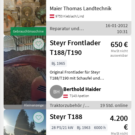
Maier Thomas Landtechnik
9753 Kleblach/Lind
16-01-2012
Reparatur und
10:31
Gebrauchtmaschine
Ersatzteile / Steyr
Steyr Frontlader
650 €
T188/T190
MwSt nicht
ausweisbar
Bj. 1965
Original Frontlader für Steyr
T188/T190 mit Schaufel und
Konsole. Traktorzubehör
Berthold Haider
Frontlader
7143 Apetlon
Traktorzubehör /
19 Std. online
Kleinanzeige
Frontlader
Steyr T188
4.200
€
28 PS/21 kW
Bj. 1963
6000 h
MwSt nicht