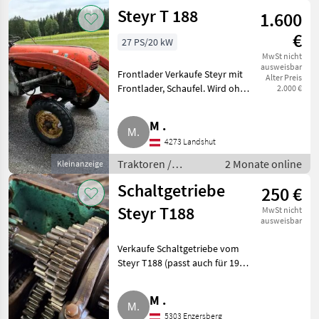
Standard Traktoren
Steyr T 188
1.600
€
27 PS/20 kW
MwSt nicht
ausweisbar
Frontlader Verkaufe Steyr mit
Alter Preis
Frontlader, Schaufel. Wird ohne
2.000 €
Gewährleistung und Rückgabe
verkauft. Traktoren Standard
M .
Traktoren
4273 Landshut
Traktoren /
2 Monate online
Kleinanzeige
Standard
Schaltgetriebe
250 €
Traktoren
Steyr T188
MwSt nicht
ausweisbar
Verkaufe Schaltgetriebe vom
Steyr T188 (passt auch für 190er
und Plus 40 und 540er).
Traktoren Standard Traktoren
M .
5303 Enzersberg