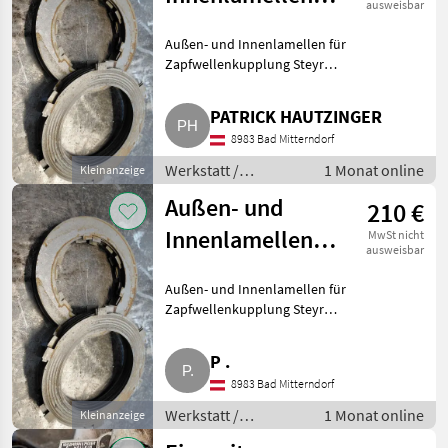
ausweisbar
für
Außen- und Innenlamellen für
Zapfwellenkupplung
Zapfwellenkupplung Steyr
Steyr
188220017, 188220016. Steyr 40,
50, 430, 540, 545, 548, T188,
PATRICK HAUTZINGER
T190. 1882217, 188220017,
8983 Bad Mitterndorf
1188220017. Komplettes
Werkstatt /
1 Monat online
Kleinanzeige
Werkzeug
Außen- und
210 €
Innenlamellen
MwSt nicht
ausweisbar
für
Außen- und Innenlamellen für
Zapfwellenkupplung
Zapfwellenkupplung Steyr
Steyr
188220017, 188220016. Steyr 40,
50, 430, 540, 545, 548, T188,
P .
T190. 1882217, 188220017,
8983 Bad Mitterndorf
1188220017. Komplettes
Werkstatt /
1 Monat online
Kleinanzeige
Werkzeug