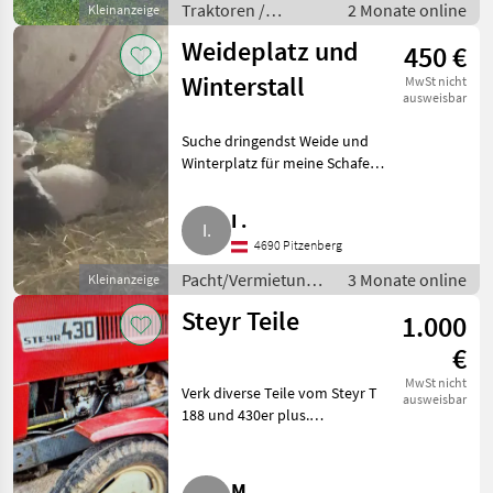
Traktoren /
2 Monate online
Kleinanzeige
Oldtimer Traktoren
Weideplatz und
450 €
Winterstall
MwSt nicht
ausweisbar
Suche dringendst Weide und
Winterplatz für meine Schafe
und Rinder. Im Raum Steyr-
Land, Steyrtal oder Bezirk
I .
Vöcklabruck. Pacht/Vermietung
4690 Pitzenberg
Pacht
Pacht/Vermietung /
3 Monate online
Kleinanzeige
Pacht
Steyr Teile
1.000
€
MwSt nicht
Verk diverse Teile vom Steyr T
ausweisbar
188 und 430er plus.
Traktorzubehör Sonstiges
Traktorzubehör
M .