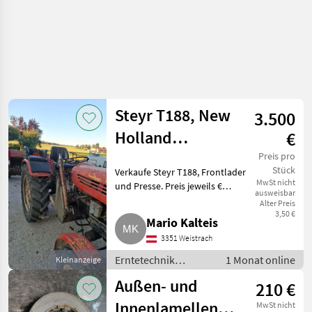
Steyr T188, New
3.500
Holland
€
Quaderballenpresse
Preis pro
Stück
Verkaufe Steyr T188, Frontlader
MwSt nicht
und Presse. Preis jeweils €
ausweisbar
3.500, - pro Stk. Traktor neu
Alter Preis
bereift. Mit Typenschein. New
3,50 €
Mario Kalteis
Holland
3351 Weistrach
Kleinquaderballenpresse, neue
Knüpfer,
Erntetechnik
1 Monat online
Kleinanzeige
Grünland /
Außen- und
210 €
Kleinpackenpressen
Innenlamellen
MwSt nicht