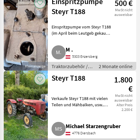
Einspritzpumpe
500 €
Steyr T188
MwSt nicht
ausweisbar
Einspritzpumpe vom Steyr T188
(im April beim Leutgeb gekauft).
Bilder folgen. Traktorzubehör
Sonstiges Traktorzubehör
M .
5303 Enzersberg
Traktorzubehör /
2 Monate online
Kleinanzeige
Sonstiges
Steyr T188
1.800
Traktorzubehör
€
MwSt nicht
Verkaufe Steyr T188 mit vielen
ausweisbar
Teilen und Mähbalken, usw..
Alter Preis
2.200 €
Traktoren Oldtimer Traktoren
Michael Starzengruber
4776 Diersbach