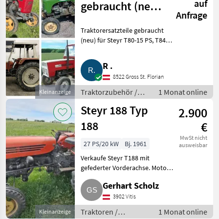
auf
gebraucht (neu)
Anfrage
für Steyr T80-15
Traktorersatzteile gebraucht
PS usw.
(neu) für Steyr T80-15 PS, T84-
18 PS, T86-18 PS, T180, 188, 190,
Steyr 40-768, Serie 80,
R .
Motorteile, Getriebeteile,
8522 Gross St. Florian
Kupplungen, hydr. Te
Traktorzubehör /
1 Monat online
Kleinanzeige
Sonstiges
Steyr 188 Typ
2.900
Traktorzubehör
188
€
MwSt nicht
27 PS/20 kW
Bj. 1961
ausweisbar
Verkaufe Steyr T188 mit
gefederter Vorderachse. Motor
wurde überholt. Motoröl, Filter
Gerhart Scholz
gewechselt. Hydrauliköl
gewechselt. Bremst sehr gut.
3902 Vitis
Mit Typenschein. Ohne Anba
Traktoren /
1 Monat online
Kleinanzeige