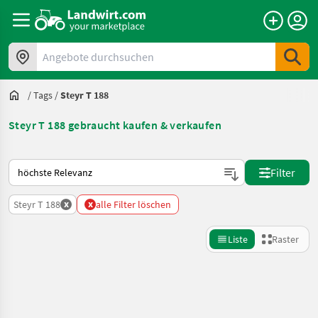
Angebote durchsuchen
/
Tags
/
Steyr T 188
Steyr T 188 gebraucht kaufen & verkaufen
So wird auf Landwirt.com sortiert
Filter
x
x
Steyr T 188
alle Filter löschen
Liste
Raster
Suche