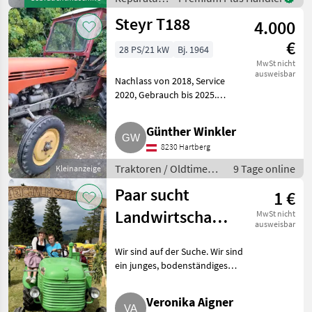
Bei weiteren fragen
und
kontaktieren
Steyr T188
4.000
Ersatzteile
/ John
€
28 PS/21 kW
Bj. 1964
Deere
MwSt nicht
ausweisbar
Nachlass von 2018, Service
2020, Gebrauch bis 2025.
Typenschein vorhanden. Bstd.:
2.642. Nicht fahrbereit
Günther Winkler
(vermutlich Dieselpest,
8230 Hartberg
Einspritzpumpe). Kein
Frostschaden.
Traktoren / Oldtimer
9 Tage online
Kleinanzeige
Traktoren
Paar sucht
1 €
Landwirtschaft
MwSt nicht
ausweisbar
zur
Wir sind auf der Suche. Wir sind
Weiterführung
ein junges, bodenständiges
im Steyrtal
Paar Mitte 20 und auf der Suche
nach einer kleinen
Veronika Aigner
Landwirtschaft im Bezirk