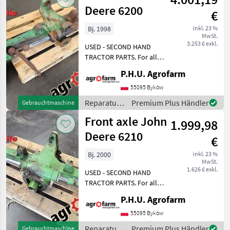
Deere 6200
€
Bj. 1998
inkl. 23 %
MwSt.
3.253 € exkl.
USED - SECOND HAND
TRACTOR PARTS. For all
parts call us or send
P.H.U. Agrofarm
message by e-mail either
whatsapp. TRAKTOR -
55095 Byków
SCHLEPPER ERSATZTEILE.
Reparatur
Premium Plus Händler
Gebrauchtmaschine
Bei weiteren fragen
und
Front axle John
kontaktieren
1.999,98
Ersatzteile
/ John
Deere 6210
€
Deere
Bj. 2000
inkl. 23 %
MwSt.
1.626 € exkl.
USED - SECOND HAND
TRACTOR PARTS. For all
parts call us or send
P.H.U. Agrofarm
message by e-mail either
whatsapp. TRAKTOR -
55095 Byków
SCHLEPPER ERSATZTEILE.
Reparatur
Premium Plus Händler
Gebrauchtmaschine