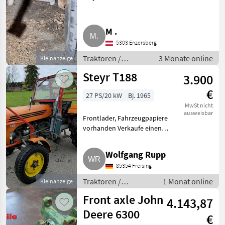
30er und 430er. Traktoren
Standard Traktoren
M .
5303 Enzersberg
Traktoren /
3 Monate online
Kleinanzeige
Standard
Steyr T188
3.900
Traktoren
€
27 PS/20 kW
Bj. 1965
MwSt nicht
ausweisbar
Frontlader, Fahrzeugpapiere
vorhanden Verkaufe einen
Steyr T188 mit 28 PS, optisch
guter Zustand, wie an den
Wolfgang Rupp
Bildern ersichtlich,
85354 Freising
österreichischer Original-
Typenschei
Traktoren /
1 Monat online
Kleinanzeige
Standard Traktoren
Front axle John
4.143,87
Deere 6300
€