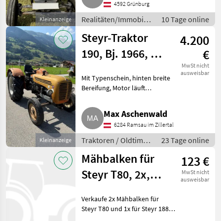
4592 Grünburg
Kirchdorf an der Krems, ideal
Realitäten/Immobilien
10 Tage online
Kleinanzeige
/ Bauernhöfe
Steyr-Traktor
4.200
190, Bj. 1966, PS
€
36
MwSt nicht
ausweisbar
Mit Typenschein, hinten breite
Bereifung, Motor läuft
einwandfrei, Kühler,
Wasserpumpe und Auspuff
Max Aschenwald
erneuert. Traktoren Oldtimer
6284 Ramsau im Zillertal
Traktoren
Traktoren / Oldtimer
23 Tage online
Kleinanzeige
Traktoren
Mähbalken für
123 €
Steyr T80, 2x,
MwSt nicht
ausweisbar
und 1x Steyr 188
Verkaufe 2x Mähbalken für
zu verkaufen
Steyr T80 und 1x für Steyr 188.
Traktorzubehör Sonstiges