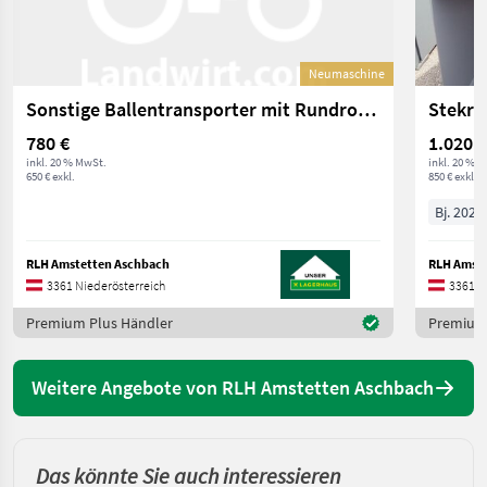
Neumaschine
Sonstige Ballentransporter mit Rundrohren PRO 45°
Stekr
780 €
1.020 €
inkl. 20 % MwSt.
inkl. 20 % 
650 € exkl.
850 € exkl.
Bj. 2023
RLH Amstetten Aschbach
RLH Amste
3361 Niederösterreich
3361 N
Premium Plus Händler
Premium 
Weitere Angebote von RLH Amstetten Aschbach
Das könnte Sie auch interessieren