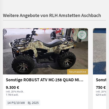
Weitere Angebote von RLH Amstetten Aschbach
Neumaschine
Sonstige ROBUST ATV MC-258 QUAD MIT COC
9.300 €
750 €
inkl. 20 % MwSt.
inkl. 20 % 
7.750 € exkl.
625 € exkl.
14 PS/10 kW
Bj. 2025