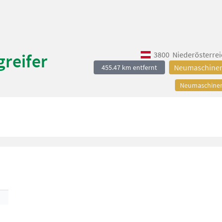
3800
Niederösterrei
reifer
Neumaschine
455.47 km entfernt
Neumaschine