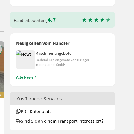
4.7
Händlerbewertung
Neuigkeiten vom Händler
Maschinenangebote
Laufend Top Angebote von Biringer
International GmbH
Alle News
e
Zusätzliche Services
Sonstige Bobcat 90 cm Adapter mit Euro Aufnahme
PDF Datenblatt
1.020 €
Sind Sie an einem Transport interessiert?
inkl. 20 % MwSt.
850 € exkl.