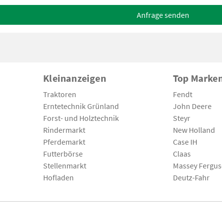
Anfrage senden
Kleinanzeigen
Top Marke
Traktoren
Fendt
Erntetechnik Grünland
John Deere
Forst- und Holztechnik
Steyr
Rindermarkt
New Holland
Pferdemarkt
Case IH
Futterbörse
Claas
Stellenmarkt
Massey Fergu
Hofladen
Deutz-Fahr