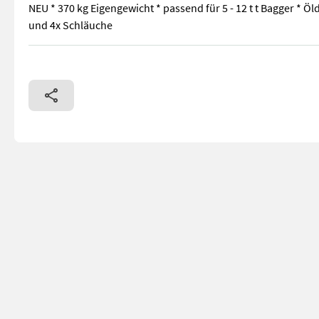
NEU * 370 kg Eigengewicht * passend für 5 - 12 t t Bagger *
und 4x Schläuche
NEU * 370 kg Eigengewicht * passend für 5 - 12 t t Bagger *