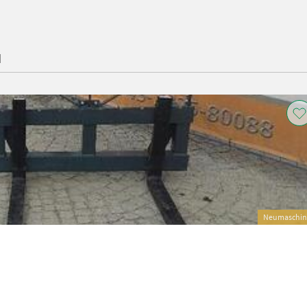
H
Neumaschin