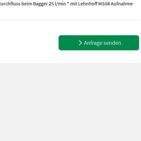
 Öldurchfluss beim Bagger 25 l/min * mit Lehnhoff MS08 Aufnahme
 Öldurchfluss beim Bagger 25 l/min * mit Lehnhoff MS08 Aufnahme un
Anfrage senden