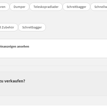
oren
Dumper
Teleskopradlader
Schreitbagger
Schnell
nd Zubehör
Schreitbagger
einanzeigen ansehen
zu verkaufen?