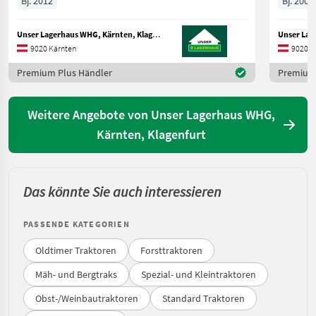
Bj. 2012
Bj. 2001
Unser Lagerhaus WHG, Kärnten, Klagenfurt
9020 Kärnten
9020 K
Premium Plus Händler
Premium 
Weitere Angebote von Unser Lagerhaus WHG,
Kärnten, Klagenfurt
Das könnte Sie auch interessieren
PASSENDE KATEGORIEN
Oldtimer Traktoren
Forsttraktoren
Mäh- und Bergtraks
Spezial- und Kleintraktoren
Obst-/Weinbautraktoren
Standard Traktoren