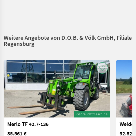
Weitere Angebote von D.O.B. & Völk GmbH, Filiale
Regensburg
Gebrauchtmaschine
Merlo TF 42.7-136
Weide
85.561 €
92.820