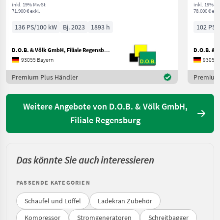
inkl. 19% MwSt
inkl. 19% M
71.900 € exkl.
78.000 € exkl
136 PS/100 kW
Bj. 2023
1893 h
102 PS/
D.O.B. & Völk GmbH, Filiale Regensburg
93055 Bayern
93055 
Premium Plus Händler
Premium 
Weitere Angebote von D.O.B. & Völk GmbH,
Filiale Regensburg
Das könnte Sie auch interessieren
PASSENDE KATEGORIEN
Schaufel und Löffel
Ladekran Zubehör
Kompressor
Stromgeneratoren
Schreitbagger