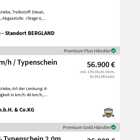
ebe, Treibstoff: Diesel,
 Abgasstufe: -/Stage V,
riege
e - Standort BERGLAND
Premium Plus Händler
m/h / Typenschein
56.900 €
inkl. 13% MwSt./Verm.
50.353,98 € exkl.
iebe, Art der Lenkung: 4-
igkeit in km/h: 40 km/h,
rieg
.b.H. & Co.KG
Premium Gold Händler
& Typenschein 2,0m