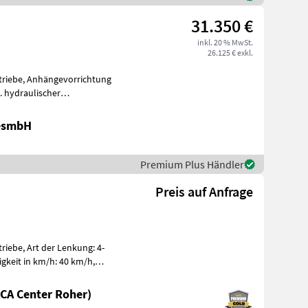
31.350 €
inkl. 20 % MwSt.
26.125 € exkl.
triebe, Anhängevorrichtung
. hydraulischer
er Deutz Motor m
GesmbH
Premium Plus Händler
Preis auf Anfrage
iebe, Art der Lenkung: 4-
igkeit in km/h: 40 km/h,
ng
CA Center Roher)