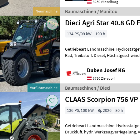
3250 Wieselburg
Baumaschinen / Manitou
Neumaschine
Dieci Agri Star 40.8 GD 
134 PS/99 kW
190 h
Getriebeart Landmaschine: Hydrostatgetr
Rad, Treibstoff: Diesel, Höchstgeschwind
Abgasstufe: -/Stage V, Anhängevorrichtu
Duben Josef KG
3710 Ziersdorf
Baumaschinen / Dieci
Vorführmaschine
CLAAS Scorpion 756 VP 
136 PS/100 kW
Bj. 2026
80 h
Getriebeart Landmaschine: Hydrostatge
Druckluft, hydr. Werkzeugverriegelung, A
Steuergerät dw Claas Scorpion 756 Vari