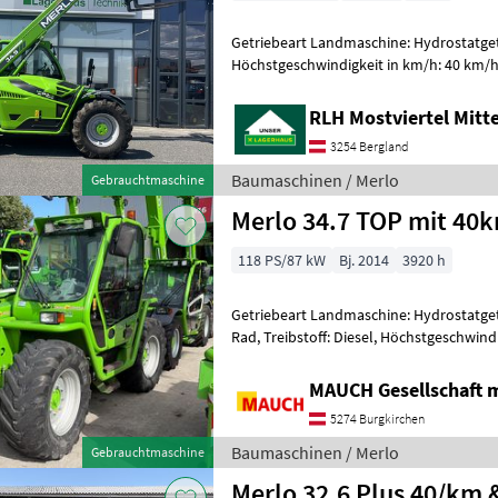
Getriebeart Landmaschine: Hydrostatgetri
Höchstgeschwindigkeit in km/h: 40 km/h,
Anhängevorrichtung, hydr. Werkzeugver
RLH Mostviertel Mitt
3254 Bergland
Baumaschinen / Merlo
Gebrauchtmaschine
Merlo 34.7 TOP mit 40k
118 PS/87 kW
Bj. 2014
3920 h
Getriebeart Landmaschine: Hydrostatgetr
Rad, Treibstoff: Diesel, Höchstgeschwind
Anhängevorrichtung, hydr. Werkzeugver
MAUCH Gesellschaft m
5274 Burgkirchen
Baumaschinen / Merlo
Gebrauchtmaschine
Merlo 32.6 Plus 40/km 