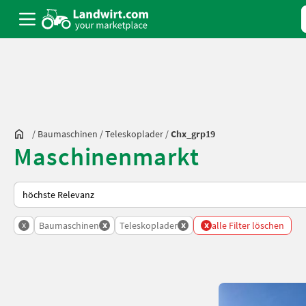
/
Baumaschinen
/
Teleskoplader
/
Chx_grp19
Maschinenmarkt
So wird auf Landwirt.com sortiert
x
x
x
x
Baumaschinen
Teleskoplader
alle Filter löschen