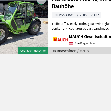
Bauhöhe
100 PS/74 kW
Bj. 2008
6830 h
Treibstoff: Diesel, Höchstgeschwindigkei
Lenkung: 4-Rad, Getriebeart Landmaschi
Werkzeugverriegelung, Heizung, Sitzf
MAUCH Gesellschaft m
5274 Burgkirchen
Baumaschinen / Merlo
Gebrauchtmaschine