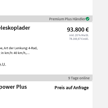
Premium Plus Händler
eleskoplader
93.800 €
inkl. 20 % MwSt.
78.166,67 € exkl.
e, Art der Lenkung: 4-Rad,
t in km/h: 40 km/h,
ng, hy
e.U.
9 Tage online
ipower Plus
Preis auf Anfrage