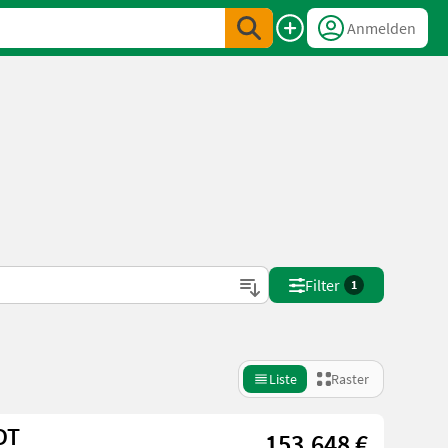
Anmelden
Filter
1
Liste
Raster
DT
153.648 €