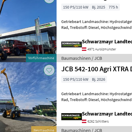
150 PS/110 kW
Bj. 2025
775 h
Getriebeart Landmaschine: Hydrostatgetr
Rad, Treibstoff: Diesel, Höchstgeschwind
Abgasstufe: -/Stage V, Anhängevorrichtu
Schwarzmayr Landtec
4971 Aurolzmünster
Baumaschinen / JCB
Vorführmaschine
JCB 542-100 Agri XTRA 
150 PS/110 kW
Bj. 2026
Getriebeart Landmaschine: Hydrostatgetr
Rad, Treibstoff: Diesel, Höchstgeschwind
Abgasstufe: -/Stage V, Anhängevorrichtu
Schwarzmayr Landtec
6262 Schlitters
Baumaschinen / JCB
Neumaschine