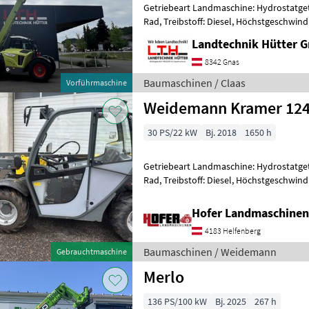
Getriebeart Landmaschine: Hydrostatgetr
Rad, Treibstoff: Diesel, Höchstgeschwind
Abgasstufe: -/Stage V, Anhängevorrichtu
Landtechnik Hütter 
8342 Gnas
Baumaschinen / Claas
Vorführmaschine
Weidemann Kramer 12
30 PS/22 kW
Bj. 2018
1650 h
Getriebeart Landmaschine: Hydrostatgetr
Rad, Treibstoff: Diesel, Höchstgeschwind
Abgasstufe: Tier 3/Stage IIIA, Anhängevo
Hofer Landmaschinen
4183 Helfenberg
Baumaschinen / Weidemann
Gebrauchtmaschine
Merlo
136 PS/100 kW
Bj. 2025
267 h