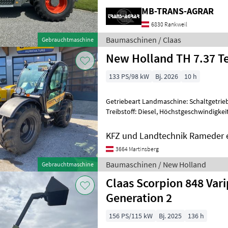
MB-TRANS-AGRAR
6830 Rankweil
Baumaschinen / Claas
Gebrauchtmaschine
New Holland TH 7.37 T
133 PS/98 kW
Bj. 2026
10 h
Getriebeart Landmaschine: Schaltgetrieb
Treibstoff: Diesel, Höchstgeschwindigkei
Abgasstufe: -/Stage V, Anhängevorrichtu
KFZ und Landtechnik Rameder 
3664 Martinsberg
Baumaschinen / New Holland
Gebrauchtmaschine
Claas Scorpion 848 Var
Generation 2
156 PS/115 kW
Bj. 2025
136 h