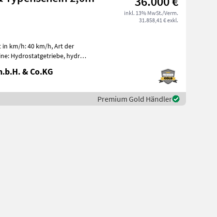
36.000 €
inkl. 13% MwSt./Verm.
31.858,41 € exkl.
t in km/h: 40 km/h, Art der
ne: Hydrostatgetriebe, hydr.
.b.H. & Co.KG
Premium Gold Händler