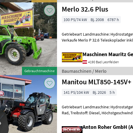
Merlo 32.6 Plus
100 PS/74 kW
Bj. 2008
6787 h
Getriebeart Landmaschine: Hydrostatge
Verkaufe Merlo P 32.6 Teleskoplader inkl
Werkzeugverriegelung, 4 Zylind
Maschinen Mauritz 
4190 Bad Leonfelden
Baumaschinen / Merlo
Gebrauchtmaschine
Manitou MLT850-145V+
141 PS/104 kW
Bj. 2026
5 h
Getriebeart Landmaschine: Hydrostatgetr
Rad, Treibstoff: Diesel, Höchstgeschwind
Abgasstufe: -/Stage V, Anhängevorrichtu
Anton Roher GmbH (A