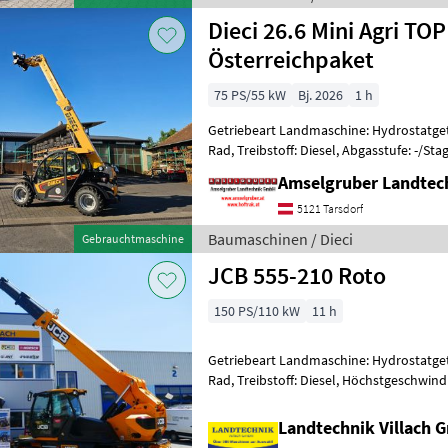
Dieci 26.6 Mini Agri TOP
Österreichpaket
75 PS/55 kW
Bj. 2026
1 h
Getriebeart Landmaschine: Hydrostatgetr
Rad, Treibstoff: Diesel, Abgasstufe: -/Stag
Werkzeugverriegelung, Sperrdiff. hinten, 
Amselgruber Landte
5121 Tarsdorf
Baumaschinen / Dieci
Gebrauchtmaschine
JCB 555-210 Roto
150 PS/110 kW
11 h
Getriebeart Landmaschine: Hydrostatgetr
Rad, Treibstoff: Diesel, Höchstgeschwind
Abgasstufe: -/Stage V, hydr. Werkzeugver
Landtechnik Villach