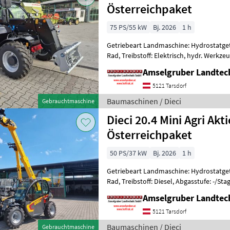
Österreichpaket
75 PS/55 kW
Bj. 2026
1 h
Getriebeart Landmaschine: Hydrostatgetr
Rad, Treibstoff: Elektrisch, hydr. Werkzeu
hinten, Sperrdiff. vorne, Steuergerät d
Amselgruber Landte
5121 Tarsdorf
Baumaschinen / Dieci
Gebrauchtmaschine
Dieci 20.4 Mini Agri Akt
Österreichpaket
50 PS/37 kW
Bj. 2026
1 h
Getriebeart Landmaschine: Hydrostatgetr
Rad, Treibstoff: Diesel, Abgasstufe: -/Stag
Werkzeugverriegelung, Sperrdiff. hinten, 
Amselgruber Landte
5121 Tarsdorf
Baumaschinen / Dieci
Gebrauchtmaschine