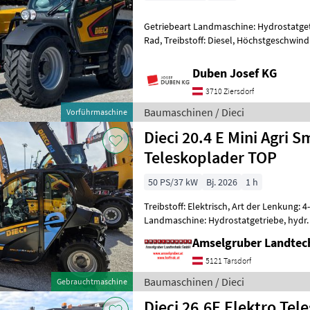
Getriebeart Landmaschine: Hydrostatgetr
Rad, Treibstoff: Diesel, Höchstgeschwind
Abgasstufe: -/Stage V, Anhängevorrichtu
Duben Josef KG
3710 Ziersdorf
Baumaschinen / Dieci
Vorführmaschine
Dieci 20.4 E Mini Agri
Teleskoplader TOP
50 PS/37 kW
Bj. 2026
1 h
Treibstoff: Elektrisch, Art der Lenkung: 4
Landmaschine: Hydrostatgetriebe, hydr.
Heizung, Sitzfederung, Zusatzgewichte, 
Amselgruber Landte
5121 Tarsdorf
Baumaschinen / Dieci
Gebrauchtmaschine
Dieci 26.6E Elektro Tel