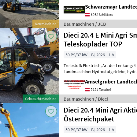
Schwarzmayr Landtec
6262 Schlitters
Baumaschinen / JCB
Neumaschine
Dieci 20.4 E Mini Agri
Teleskoplader TOP
50 PS/37 kW
Bj. 2026
1 h
Treibstoff: Elektrisch, Art der Lenkung: 4
Landmaschine: Hydrostatgetriebe, hydr.
Zusatzgewichte, Steuergerät dw, Sperrdif
Amselgruber Landte
5121 Tarsdorf
Baumaschinen / Dieci
Gebrauchtmaschine
Dieci 20.4 Mini Agri Akt
Österreichpaket
50 PS/37 kW
Bj. 2026
1 h