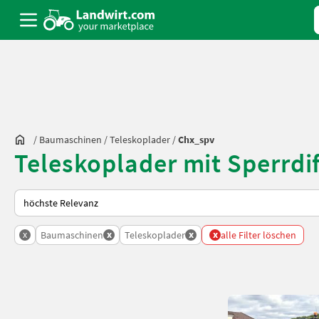
/
Baumaschinen
/
Teleskoplader
/
Chx_spv
Teleskoplader mit Sperrdi
So wird auf Landwirt.com sortiert
x
x
x
x
Baumaschinen
Teleskoplader
alle Filter löschen