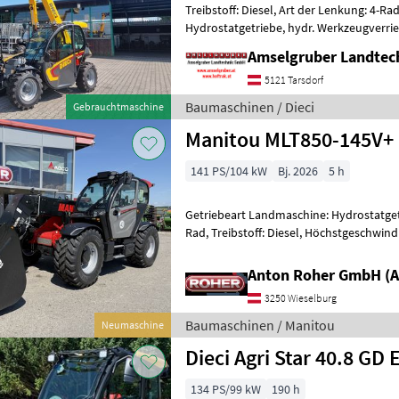
Treibstoff: Diesel, Art der Lenkung: 4-R
Hydrostatgetriebe, hydr. Werkzeugverrie
Sitzfederung, Zusatzgewichte, Steuerger
Amselgruber Landte
5121 Tarsdorf
Baumaschinen / Dieci
Gebrauchtmaschine
Manitou MLT850-145V+
141 PS/104 kW
Bj. 2026
5 h
Getriebeart Landmaschine: Hydrostatgetr
Rad, Treibstoff: Diesel, Höchstgeschwind
Abgasstufe: -/Stage V, Anhängevorrichtu
Anton Roher GmbH (A
3250 Wieselburg
Baumaschinen / Manitou
Neumaschine
Dieci Agri Star 40.8 GD 
134 PS/99 kW
190 h