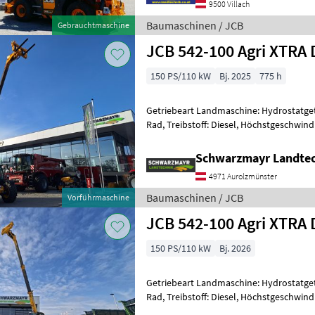
9500 Villach
Baumaschinen / JCB
Gebrauchtmaschine
JCB 542-100 Agri XTRA 
150 PS/110 kW
Bj. 2025
775 h
Getriebeart Landmaschine: Hydrostatgetr
Rad, Treibstoff: Diesel, Höchstgeschwind
Abgasstufe: -/Stage V, Anhängevorrichtu
Schwarzmayr Landtec
4971 Aurolzmünster
Baumaschinen / JCB
Vorführmaschine
JCB 542-100 Agri XTRA 
150 PS/110 kW
Bj. 2026
Getriebeart Landmaschine: Hydrostatgetr
Rad, Treibstoff: Diesel, Höchstgeschwind
Abgasstufe: -/Stage V, Anhängevorrichtu