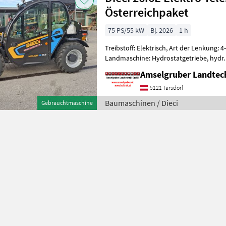
Österreichpaket
75 PS/55 kW
Bj. 2026
1 h
Treibstoff: Elektrisch, Art der Lenkung: 4
Landmaschine: Hydrostatgetriebe, hydr.
Heizung, Sitzfederung, Steuergerät dw, Sp
Amselgruber Landte
5121 Tarsdorf
Baumaschinen / Dieci
Gebrauchtmaschine