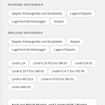
PASSENDE KATEGORIEN
Stapler Anbaugeräte und Ersatzteile
Lagern/Stapeln
Lagertechnik/Hubwagen
Stapler
ÄHNLICHE KATEGORIEN
Stapler Anbaugeräte und Ersatzteile
Stapler
Lagertechnik/Hubwagen
Lagern/Stapeln
Linde L14
Linde E 20 Ph Evo 386 02
Linde E14 02
Linde E 16 P Evo 386 02
Linde H 14 T Evo 391 00
Linde V 48 5213
Linde H 25 D Evo 392 02
Linde H80t 02
Auch von Privat: Stapler- und Lagertechnik / Stapler-