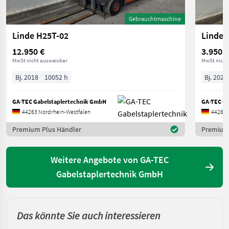
Gebrauchtmaschine
Linde H25T-02
Linde 
12.950 €
3.950 €
MwSt nicht ausweisbar
MwSt nicht
Bj. 2018
10052 h
Bj. 2021
GA-TEC Gabelstaplertechnik GmbH
GA-TEC Ga
44263 Nordrhein-Westfalen
44263 
Premium Plus Händler
Premium 
Weitere Angebote von GA-TEC
Gabelstaplertechnik GmbH
Das könnte Sie auch interessieren