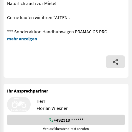
Natürlich auch zur Miete!
Gerne kaufen wir ihren "ALTEN".
*** Sonderaktion Handhubwagen PRAMAC GS PRO
== Weitere Informationen (DE) == Ausstattung : ------------- -
mehr anzeigen
Ihr Ansprechpartner
Herr
Florian Wiesner
+492319 ******
Verkaufsberater direkt anrufen