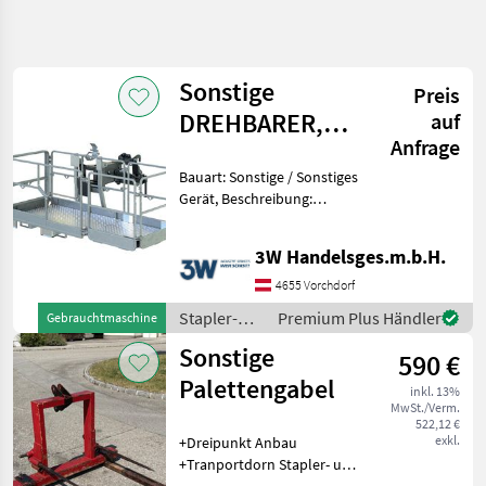
Suche
verfeinern
Sonstige
Preis
Kategorie
Land
Filter
3
DREHBARER,
auf
Anfrage
AUSZIEHBARER
178
AKTUELLER
Bauart: Sonstige / Sonstiges
Zurücksetzen
Ergebnisse
ARBEITSKORB
PFAD
Gerät, Beschreibung:
anzeigen
Landtechnik
Drehbarer, ausziehbarer
Arbeitskorb mit einer
Stapler Und
3W Handelsges.m.b.H.
maximalen Tragfähigkeit
Lagertechnik
von 500 kg und zugelassen
4655 Vorchdorf
Lagern
für drei Personen.
Stapeln
Stapler-
Premium Plus Händler
Gebrauchtmaschine
und
Sonstige
KATEGORIE
590 €
Lagertechnik
WÄHLEN
/ Sonstige
Palettengabel
inkl. 13%
MwSt./Verm.
Linde
141
522,12 €
exkl.
+Dreipunkt Anbau
Sonstige
25
+Tranportdorn Stapler- und
Lagertechnik