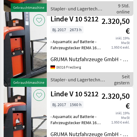
Fahrzeug:
9 Std.
Gebrauchtmaschine
Stapler- und Lagertechnik
Einfachzusatzhydraulik -
online
/ Linde
Mast: Einfachzu
Linde V 10 5212
2.320,50
€
Bj. 2017
2673 h
inkl. 19%
- Aquamatic auf Batterie -
MwSt
Fahrzeugstecker REMA 160A
1.950 € exkl.
- seitlicher Batteriewechsel
GRUMA Nutzfahrzeuge GmbH - Staplertechnik
mit Rollen -
Gabelausführung 560 - 1150
86316 Friedberg
mm - Zugangskontrolle:
Seit
LFM-RFID - Lastschut
Stapler- und Lagertechnik
gestern
Gebrauchtmaschine
/ Linde
Linde V 10 5212
2.320,50
€
Bj. 2017
1560 h
inkl. 19%
- Aquamatic auf Batterie -
MwSt
Fahrzeugstecker REMA 160A
1.950 € exkl.
- seitlicher Batteriewechsel
GRUMA Nutzfahrzeuge GmbH - Staplertechnik
mit Rollen -