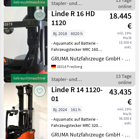
13 Tage
Gebrauchtmaschine
Stapler- und
Einfachzusatzhydraulik -
online
Lagertechnik / Linde
Seiten
Linde R 16 HD
18.445
1120
€
Bj. 2018
6020 h
inkl. 19%
MwSt
15.500 €
- Aquamatic auf Batterie -
exkl.
Fahrzeugstecker MRC 160A -
vertikaler Batteriewechsel -
GRUMA Nutzfahrzeuge GmbH - Staplertechnik
Fahrzeug:
86316 Friedberg
Einfachzusatzhydraulik -
Mast:
13 Tage
Gebrauchtmaschine
Stapler- und
Einfachzusatzhydraulik -
online
Lagertechnik / Linde
Seitenschieber,
Linde R 14 1120-
43.435
01
€
Bj. 2024
161 h
inkl. 19%
MwSt
36.500 €
- Aquamatic auf Batterie -
exkl.
Fahrzeugstecker MRC 320A -
frontaler Batteriewechsel -
GRUMA Nutzfahrzeuge GmbH - Staplertechnik
Fahrzeug: