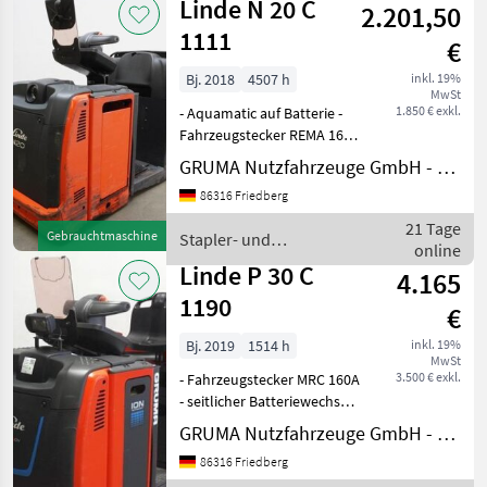
Linde N 20 C
2.201,50
1111
€
Bj. 2018
4507 h
inkl. 19%
MwSt
1.850 € exkl.
- Aquamatic auf Batterie -
Fahrzeugstecker REMA 160A
- seitlicher Batteriewechsel
GRUMA Nutzfahrzeuge GmbH - Staplertechnik
mit Rollen -
86316 Friedberg
Spannungswandler -
Gabelausführung 520 - 1150
21 Tage
Gebrauchtmaschine
Stapler- und
mm - Beleuchtungsanlage
online
Lagertechnik / Linde
Linde P 30 C
4.165
1190
€
Bj. 2019
1514 h
inkl. 19%
MwSt
3.500 € exkl.
- Fahrzeugstecker MRC 160A
- seitlicher Batteriewechsel
ohne Rollen - Blitzleuchte -
GRUMA Nutzfahrzeuge GmbH - Staplertechnik
Spot vorne: BlueSpot -
86316 Friedberg
Anhängekupplung: 3-stufig