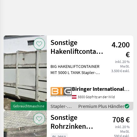
Sonstige
4.200
Hakenliftcontainer
€
mit 5000 l Tank
inkl. 20 %
BIG HAKENLIFTCONTAINER
MwSt.
3.500 € exkl.
MIT 5000 L TANK Stapler-
und Lagertechnik
Lagern/Stapeln
Biringer International GmbH
3800 Göpfritz an der Wild
Stapler-
Premium Plus Händler
Gebrauchtmaschine
und
Sonstige
708 €
Lagertechnik
/ Sonstige
Rohrzinken
inkl. 20 %
MwSt.
1500mm ISO
590 € exkl.