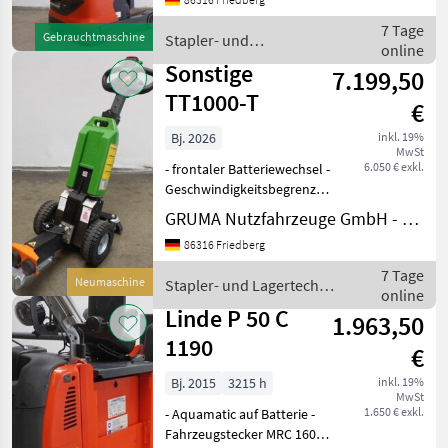
Fahrzeug:
Einfachzusatzhydraulik -
7 Tage
Gebrauchtmaschine
Stapler- und
Mast:
online
Lagertechnik / Linde
Einfachzusatzhydraulik
Sonstige
7.199,50
TT1000-T
€
Bj. 2026
inkl. 19%
MwSt
6.050 € exkl.
- frontaler Batteriewechsel -
Geschwindigkeitsbegrenzung:
4 km/h - Zugangskontrolle:
GRUMA Nutzfahrzeuge GmbH - Staplertechnik
Schlüsselschalter - Zugkraft
86316 Friedberg
345 N - Motor 24V
Gleichstrom 300W - LiFePO4
7 Tage
Neumaschine
Stapler- und Lagertechnik
Batter
online
/ Sonstige
Linde P 50 C
1.963,50
1190
€
Bj. 2015
3215 h
inkl. 19%
MwSt
1.650 € exkl.
- Aquamatic auf Batterie -
Fahrzeugstecker MRC 160A -