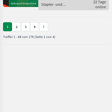
170/230/290 mm - Halter
22 Tage
Gebrauchtmaschine
Stapler- und
mit Sch
online
Lagertechnik / Linde
1
2
3
4
Treffer
1
-
48
von
178
(Seite 1 von 4)