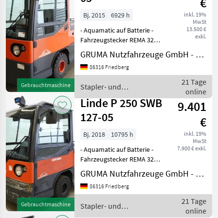
€
Bj. 2015
6929 h
inkl. 19%
MwSt
13.500 €
- Aquamatic auf Batterie -
exkl.
Fahrzeugstecker REMA 320A
- vertikaler Batteriewechsel
GRUMA Nutzfahrzeuge GmbH - Staplertechnik
- Spannungswandler -
86316 Friedberg
Vollkabine - Bauhöhe durch
Fahrerschutzdach: 1820
21 Tage
Gebrauchtmaschine
Stapler- und
mm - Heizung
online
Lagertechnik / Linde
Linde P 250 SWB
9.401
127-05
€
Bj. 2018
10795 h
inkl. 19%
MwSt
7.900 € exkl.
- Aquamatic auf Batterie -
Fahrzeugstecker REMA 320A
- vertikaler Batteriewechsel
GRUMA Nutzfahrzeuge GmbH - Staplertechnik
- Vollkabine - Bauhöhe
86316 Friedberg
durch Fahrerschutzdach:
1820 mm - Heizung -
21 Tage
Gebrauchtmaschine
Stapler- und
Beleuchtungsanla
online
Lagertechnik / Linde