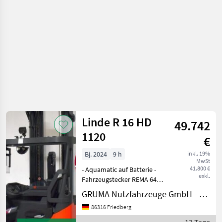
Linde R 16 HD
49.742
1120
€
Bj. 2024
9 h
inkl. 19%
MwSt
41.800 €
- Aquamatic auf Batterie -
exkl.
Fahrzeugstecker REMA 640A
- 180° Batt.-Türe für
GRUMA Nutzfahrzeuge GmbH - Staplertechnik
Batteriewechsel - Fahrzeug:
86316 Friedberg
Einfachzusatzhydraulik -
Mast: