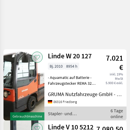
Linde W 20 127
7.021
€
Bj. 2010
8954 h
inkl. 19%
- Aquamatic auf Batterie -
MwSt
Fahrzeugstecker REMA 320A
5.900 € exkl.
- vertikaler Batteriewechsel
GRUMA Nutzfahrzeuge GmbH - Staplertechnik
- Spannungswandler -
Vollkabine - Bauhöhe durch
86316 Friedberg
Fahrerschutzdach: 1820
6 Tage
mm - Heizung
Stapler- und
online
Gebrauchtmaschine
Lagertechnik / Linde
Linde V 10 5212
7.080,50