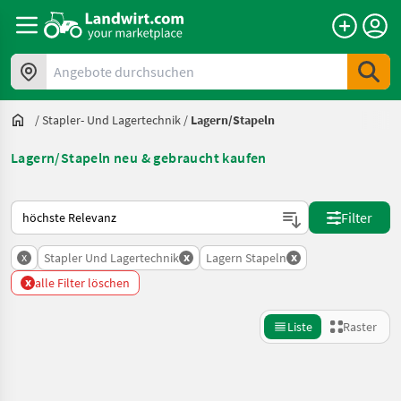
Angebote durchsuchen
/
Stapler- Und Lagertechnik
/
Lagern/Stapeln
Lagern/Stapeln neu & gebraucht kaufen
So wird auf Landwirt.com sortiert
Filter
x
x
x
Stapler Und Lagertechnik
Lagern Stapeln
x
alle Filter löschen
Liste
Raster