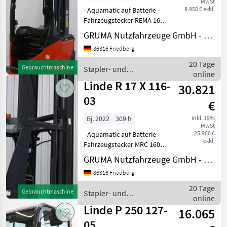
MwSt
8.950 € exkl.
- Aquamatic auf Batterie -
Fahrzeugstecker REMA 160A
- seitlicher Batteriewechsel
GRUMA Nutzfahrzeuge GmbH - Staplertechnik
mit Rollen -
86316 Friedberg
Spannungswandler -
Fahrzeug:
20 Tage
Gebrauchtmaschine
Stapler- und
Einfachzusatzhydraulik -
online
Lagertechnik / Linde
Mast: Einfachzus
Linde R 17 X 116-
30.821
03
€
Bj. 2022
309 h
inkl. 19%
MwSt
25.900 €
- Aquamatic auf Batterie -
exkl.
Fahrzeugstecker MRC 160A -
frontaler Batteriewechsel -
GRUMA Nutzfahrzeuge GmbH - Staplertechnik
Spannungswandler -
86316 Friedberg
Fahrzeug:
Einfachzusatzhydraulik -
20 Tage
Gebrauchtmaschine
Stapler- und
Mast:
online
Lagertechnik / Linde
Einfachzusatzhydraulik
Linde P 250 127-
16.065
05