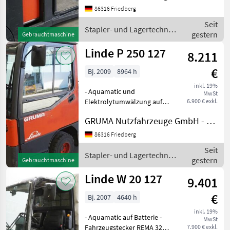
Gabelausführung 560 - 1150
86316 Friedberg
mm - Zugangskontrolle:
Seit
LFM-RFID - ac: acces
Stapler- und Lagertechnik
gestern
Gebrauchtmaschine
/ Linde
Linde P 250 127
8.211
€
Bj. 2009
8964 h
inkl. 19%
- Aquamatic und
MwSt
Elektrolytumwälzung auf
6.900 € exkl.
Batterie - Fahrzeugstecker
GRUMA Nutzfahrzeuge GmbH - Staplertechnik
REMA 320A - vertikaler
Batteriewechsel -
86316 Friedberg
Spannungswandler -
Seit
Vollkabine - Bauhöhe durch
Stapler- und Lagertechnik
gestern
Gebrauchtmaschine
Fahrerschut
/ Linde
Linde W 20 127
9.401
€
Bj. 2007
4640 h
inkl. 19%
- Aquamatic auf Batterie -
MwSt
Fahrzeugstecker REMA 320A
7.900 € exkl.