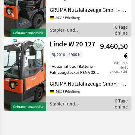
- seitlicher Batteriewechsel
GRUMA Nutzfahrzeuge GmbH - Staplertechnik
ohne Rollen -
Spannungswandler -
86316 Friedberg
Stahlrahmen + Front-, Dach
6 Tage
- und Heckscheibe - Bau
Stapler- und
online
Gebrauchtmaschine
Lagertechnik / Linde
Linde W 20 127
9.460,50
€
Bj. 2010
1980 h
inkl. 19%
- Aquamatic auf Batterie -
MwSt
Fahrzeugstecker REMA 320A
7.950 € exkl.
- seitlicher Batteriewechsel
GRUMA Nutzfahrzeuge GmbH - Staplertechnik
ohne Rollen -
Spannungswandler -
86316 Friedberg
Vollkabine - Bauhöhe durch
6 Tage
Fahrerschutzdach: 1820
Stapler- und
online
Gebrauchtmaschine
Lagertechnik / Linde