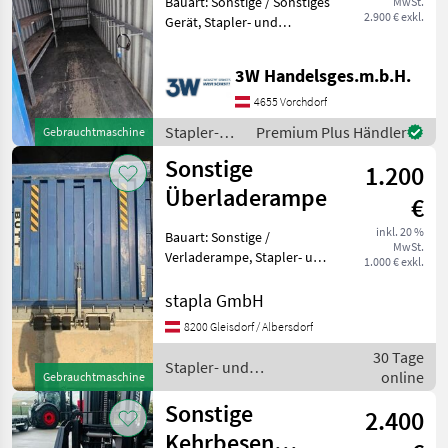
Bauart: Sonstige / Sonstiges
MwSt.
2.900 € exkl.
Gerät, Stapler- und
Lagertechnik
Lagern/Stapeln
3W Handelsges.m.b.H.
4655 Vorchdorf
Stapler-
Premium Plus Händler
Gebrauchtmaschine
und
Sonstige
1.200
Lagertechnik
/ Sonstige
Überladerampe
€
inkl. 20 %
Bauart: Sonstige /
MwSt.
Verladerampe, Stapler- und
1.000 € exkl.
Lagertechnik
Lagern/Stapeln
stapla GmbH
8200 Gleisdorf / Albersdorf
30 Tage
Stapler- und
online
Gebrauchtmaschine
Lagertechnik / Sonstige
Sonstige
2.400
Kehrbesen