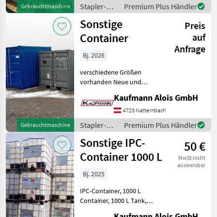
Lagertechnik
Stapler-
Premium Plus Händler
Gebrauchtmaschine
Lagern/Stapeln
und
Sonstige
Preis
Lagertechnik
/ Sonstige
Container
auf
Anfrage
Bj. 2026
verschiedene Größen
vorhanden Neue und
gebrauchte Container 6", 8",
Kaufmann Alois GmbH
10", 20", 40" Zoll Container
auf Lager 2x2m, 3x2, 5m,
4723 Natternbach
6x2, 5m, 12x2, 5m, Seeco
Stapler-
Premium Plus Händler
Gebrauchtmaschine
und
Sonstige IPC-
50 €
Lagertechnik
/ Sonstige
Container 1000 L
MwSt nicht
ausweisbar
Bj. 2025
IPC-Container, 1000 L
Container, 1000 L Tank,
Inhalt: 1000 Liter mit Eisen
Kaufmann Alois GmbH