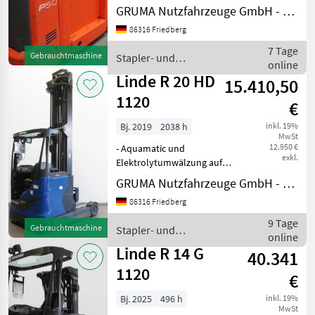
Beleuchtungsanlage mit
GRUMA Nutzfahrzeuge GmbH - Staplertechnik
Stand- und Fahrlicht,
86316 Friedberg
Bremslichter und Blinker
(LED) - Spot vorne:
7 Tage
Gebrauchtmaschine
Stapler- und
BlueSpot - Anhängekup
online
Lagertechnik / Linde
Linde R 20 HD
15.410,50
1120
€
Bj. 2019
2038 h
inkl. 19%
MwSt
12.950 €
- Aquamatic und
exkl.
Elektrolytumwälzung auf
Batterie - Fahrzeugstecker
GRUMA Nutzfahrzeuge GmbH - Staplertechnik
MRC 160A - seitlicher
86316 Friedberg
Batteriewechsel mit Rollen
- Spannungswandler -
9 Tage
Gebrauchtmaschine
Stapler- und
Fahrzeug:
online
Lagertechnik / Linde
Einfachzusatzhydra
Linde R 14 G
40.341
1120
€
Bj. 2025
496 h
inkl. 19%
MwSt