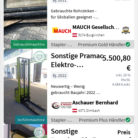
Bj. 2011
FEM III
Gebrauchte Rohrzinken -
für Siloballen geeignet -
1500mm Länge - passend
MAUCH Gesellschaft m.b.H. & Co.KG
auf Gabelträger ISO FEM III
#TeamMauch Stapler- und
5274 Burgkirchen
Lagertechnik
Stapler-
Premium Gold Händler
Gebrauchtmaschine
Lagern/Stapeln
und
Sonstige Pramac
5.500,80
Lagertechnik
/ Sonstige
Elektro-
€
Deichselstapler
Bj. 2022
inkl. 20 %
MwSt.
LX Duplex 12/35
4.584 € exkl.
Neuwertig – Wenig
gebraucht Baujahr: 2022 Mit
elektrohydraulischem
Aschauer Bernhard
Hubantrieb zur
kraftsparenden und
4371 Dimbach
effizienten Handhabung
Stapler-
Premium Plus Händler
Vorführmaschine
Batteriekapazität (V/Ah):
und
Sonstige
24/300 Br
Preis
Lagertechnik