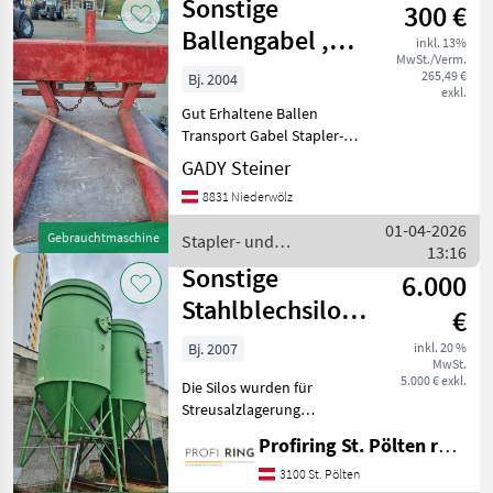
Sonstige
300 €
Lagertechnik
/ Sonstige
Ballengabel ,
inkl. 13%
MwSt./Verm.
Ballentransport
265,49 €
Bj. 2004
exkl.
Gut Erhaltene Ballen
Transport Gabel Stapler-
und Lagertechnik
GADY Steiner
Lagern/Stapeln
8831 Niederwölz
01-04-2026
Gebrauchtmaschine
Stapler- und
13:16
Lagertechnik / Sonstige
Sonstige
6.000
Stahlblechsilos
€
Typ S 18
Bj. 2007
inkl. 20 %
MwSt.
5.000 € exkl.
Die Silos wurden für
Streusalzlagerung
verwendet. Preis je Stück
Profiring St. Pölten reg. Gen. m. b. H
6.000€ Verfügbar nach
Absprache! Stapler- und
3100 St. Pölten