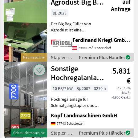
/ Sonstige
Agrodust Big Bag
auf
Anfrage
Füller
Bj. 2023
Der Big Bag Füller von
Agrodust ist eine
kostengünstige Lösung um
Ferdinand Kriegl GmbH & Co KG
schnell und einfach Big
Bags zu befüllen. Das
2301 Groß-Enzersdorf
Befüllen der Big Bags kann
Stapler-
Premium Plus Händler
Neumaschine
sehr schnell umgesetzt
und
Sonstige
5.831
Lagertechnik
/ Sonstige
Hochregalanlage
€
für
10 PS/7 kW
Bj. 2007
3270 h
inkl. 19%
MwSt
Schmalgangstapler
4.900 € exkl.
Hochregalanlage für
und sonsti
Schmalgangstapler und
sonstige (Int. Nr. 16746)
Kopf Landmaschinen GmbH
Hochregalanlage für
Schmalgangstapler und
77743 Schutterzell
sonstige 3 Regale á 1m
Stapler-
Premium Plus Händler
Gebrauchtmaschine
Breite, 25m Länge je 4