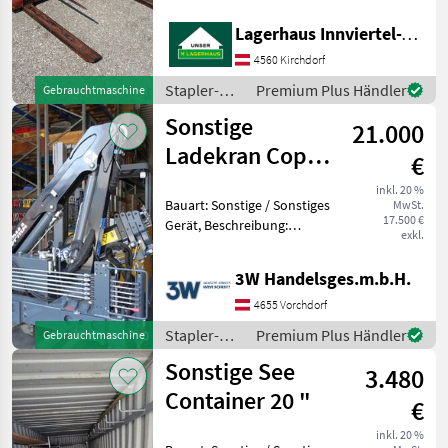
Lagern/Stapeln
Still
5
Lagerhaus Innviertel-Traunviertel-Urfahr eGen, Kirchdorf
4560 Kirchdorf
Jungheinrich
2
Stapler-
Premium Plus Händler
Gebrauchtmaschine
und
Toyota
2
Sonstige
21.000
Lagertechnik
/ Sonstige
Ladekran Copma
MAN
1
€
35-3S
inkl. 20 %
Alle 8
Bauart: Sonstige / Sonstiges
MwSt.
anzeigen
17.500 €
Gerät, Beschreibung:
exkl.
Copma Ladekran 35-3S zu
MARKTPLATZ
Verkaufen der Ladekran ist
3W Handelsges.m.b.H.
neu Lastmoment: ca. 27, 8
Marktplatz
Händlerangebote
Kleinanzeigen
bis 28, 4 kNmMax.
4655 Vorchdorf
hydraulische Reichwe
Stapler-
Premium Plus Händler
Gebrauchtmaschine
und
Sonstige See
3.480
Lagertechnik
/ Sonstige
Container 20 "
€
inkl. 20 %