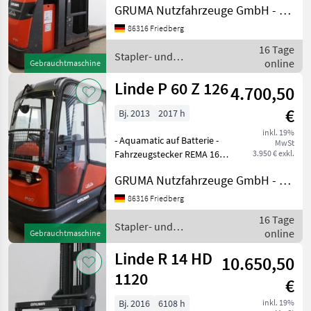
GRUMA Nutzfahrzeuge GmbH - Staplertechnik
mit Rollen - Gabelträger -
Stahlrahmen - Mastschutz:
86316 Friedberg
Polycarbonat -
16 Tage
Zugangskontroll
Stapler- und
online
Gebrauchtmaschine
Lagertechnik / Linde
Linde P 60 Z 126
4.700,50
€
Bj. 2013
2017 h
inkl. 19%
- Aquamatic auf Batterie -
MwSt
Fahrzeugstecker REMA 160A
3.950 € exkl.
- vertikaler Batteriewechsel
GRUMA Nutzfahrzeuge GmbH - Staplertechnik
- Spannungswandler -
Vollkabine - ohne Heizung -
86316 Friedberg
Beleuchtungsanlage mit
16 Tage
Stand- und
Stapler- und
online
Gebrauchtmaschine
Lagertechnik / Linde
Linde R 14 HD
10.650,50
1120
€
Bj. 2016
6108 h
inkl. 19%