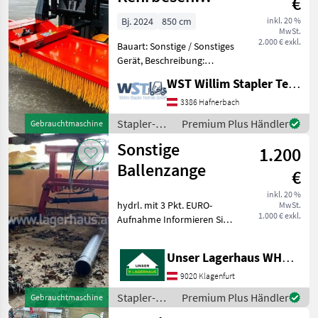
€
ZL/S250
Bj. 2024
850 cm
inkl. 20 %
MwSt.
2.000 € exkl.
Bauart: Sonstige / Sonstiges
Gerät, Beschreibung:
Kehrbesen für Gabelstapler
WST Willim Stapler Technik GmbH
Stapler- und Lagertechnik
Lagern/Stapeln
3386 Hafnerbach
Stapler-
Premium Plus Händler
Gebrauchtmaschine
und
Sonstige
1.200
Lagertechnik
/ Sonstige
Ballenzange
€
inkl. 20 %
hydrl. mit 3 Pkt. EURO-
MwSt.
1.000 € exkl.
Aufnahme Informieren Sie
sich bitte vor Fahrt-Antritt
telefonisch, ob die von
Unser Lagerhaus WHG, Kärnten, Klagenfurt
Ihnen angefragte Maschine
aktuell bei uns am Lager
9020 Klagenfurt
steht. Wir
Stapler-
Premium Plus Händler
Gebrauchtmaschine
und