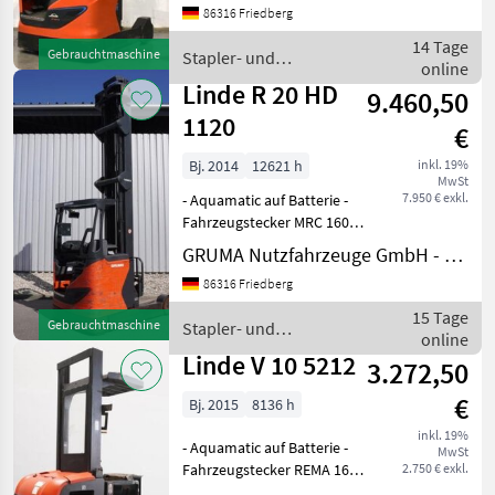
86316 Friedberg
Doppelzusatzhydraulik -
Mast:
14 Tage
Gebrauchtmaschine
Stapler- und
Doppelzusatzhydraulik -
online
Lagertechnik / Linde
Seitenschieber, int
Linde R 20 HD
9.460,50
1120
€
Bj. 2014
12621 h
inkl. 19%
MwSt
7.950 € exkl.
- Aquamatic auf Batterie -
Fahrzeugstecker MRC 160A -
seitlicher Batteriewechsel
GRUMA Nutzfahrzeuge GmbH - Staplertechnik
mit Rollen - Fahrzeug:
86316 Friedberg
Einfachzusatzhydraulik -
Mast:
15 Tage
Gebrauchtmaschine
Stapler- und
Einfachzusatzhydraulik -
online
Lagertechnik / Linde
Seite
Linde V 10 5212
3.272,50
€
Bj. 2015
8136 h
inkl. 19%
- Aquamatic auf Batterie -
MwSt
Fahrzeugstecker REMA 160A
2.750 € exkl.
- seitlicher Batteriewechsel