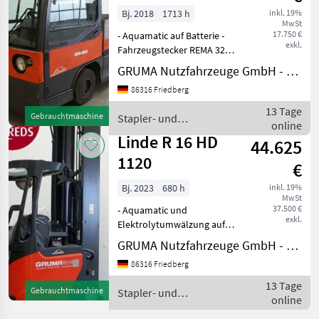
Bj. 2018
1713 h
inkl. 19%
MwSt
17.750 €
- Aquamatic auf Batterie -
exkl.
Fahrzeugstecker REMA 320A
- vertikaler Batteriewechsel
GRUMA Nutzfahrzeuge GmbH - Staplertechnik
- Vollkabine - Bauhöhe
86316 Friedberg
durch Fahrerschutzdach:
1820 mm - Heizung -
13 Tage
Gebrauchtmaschine
Stapler- und
Beleuchtungsanla
online
Lagertechnik / Linde
Linde R 16 HD
44.625
1120
€
Bj. 2023
680 h
inkl. 19%
MwSt
37.500 €
- Aquamatic und
exkl.
Elektrolytumwälzung auf
Batterie - Fahrzeugstecker
GRUMA Nutzfahrzeuge GmbH - Staplertechnik
MRC 160A - vertikaler
86316 Friedberg
Batteriewechsel - Fahrzeug:
Einfachzusatzhydraulik -
13 Tage
Gebrauchtmaschine
Stapler- und
Mast: Einfachzusatzhydr
online
Lagertechnik / Linde