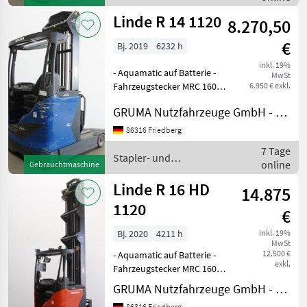
Seitenschieber,
Lagertechnik / Linde
Linde R 14 1120
8.270,50
€
Bj. 2019
6232 h
inkl. 19%
- Aquamatic auf Batterie -
MwSt
Fahrzeugstecker MRC 160A -
6.950 € exkl.
vertikaler Batteriewechsel -
GRUMA Nutzfahrzeuge GmbH - Staplertechnik
Fahrzeug:
Einfachzusatzhydraulik -
86316 Friedberg
Mast:
7 Tage
Einfachzusatzhydraulik -
Stapler- und
online
Gebrauchtmaschine
Seitenschieber,
Lagertechnik / Linde
Linde R 16 HD
14.875
1120
€
Bj. 2020
4211 h
inkl. 19%
MwSt
12.500 €
- Aquamatic auf Batterie -
exkl.
Fahrzeugstecker MRC 160A -
vertikaler Batteriewechsel -
GRUMA Nutzfahrzeuge GmbH - Staplertechnik
Spannungswandler -
86316 Friedberg