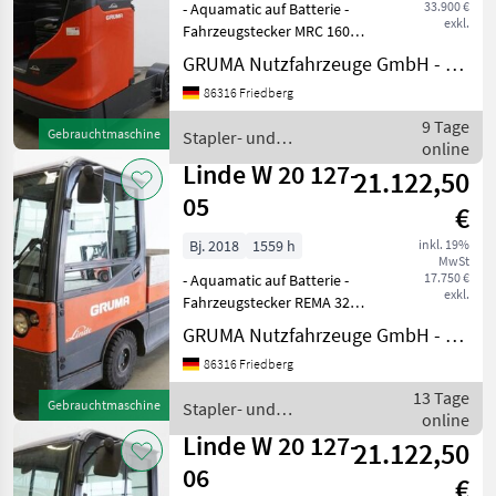
33.900 €
- Aquamatic auf Batterie -
exkl.
Fahrzeugstecker MRC 160A -
seitlicher Batteriewechsel
GRUMA Nutzfahrzeuge GmbH - Staplertechnik
mit Rollen -
86316 Friedberg
Spannungswandler -
Fahrzeug:
9 Tage
Gebrauchtmaschine
Stapler- und
Einfachzusatzhydraulik -
online
Lagertechnik / Linde
Mast: Einfachzusa
Linde W 20 127-
21.122,50
05
€
Bj. 2018
1559 h
inkl. 19%
MwSt
17.750 €
- Aquamatic auf Batterie -
exkl.
Fahrzeugstecker REMA 320A
- seitlicher Batteriewechsel
GRUMA Nutzfahrzeuge GmbH - Staplertechnik
ohne Rollen - Vollkabine -
86316 Friedberg
Bauhöhe durch
Fahrerschutzdach: 1820
13 Tage
Gebrauchtmaschine
Stapler- und
mm - Heizung - Bele
online
Lagertechnik / Linde
Linde W 20 127-
21.122,50
06
€