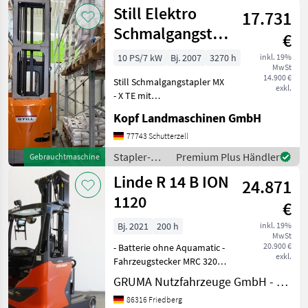
und
Still Elektro
Ebenen á
17.731
Lagertechnik
/ Sonstige
Schmalgangstapler
€
MX X TE mit
10 PS/7 kW
Bj. 2007
3270 h
inkl. 19%
MwSt
Schw
14.900 €
Still Schmalgangstapler MX
exkl.
- X TE mit
Schwenkhubgabel (Int. Nr.
Kopf Landmaschinen GmbH
16745) Baujahr 12/2007
Elektro-Schmalgangstapler
77743 Schutterzell
Modell MX X TE
Stapler-
Premium Plus Händler
Gebrauchtmaschine
Schwenkhubgabel 3.270
und
Linde R 14 B ION
Betriebsstunden
24.871
Lagertechnik
/ Still
1120
€
Bj. 2021
200 h
inkl. 19%
MwSt
20.900 €
- Batterie ohne Aquamatic -
exkl.
Fahrzeugstecker MRC 320A -
seitlicher Batteriewechsel
GRUMA Nutzfahrzeuge GmbH - Staplertechnik
ohne Rollen -
86316 Friedberg
Spannungswandler -