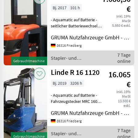
€
Bj. 2017
101 h
inkl. 19%
- Aquamatic auf Batterie -
MwSt
seitlicher Batteriewechsel
5.950 € exkl.
mit Rollen - Sonstiges, 560 /
GRUMA Nutzfahrzeuge GmbH - Staplertechnik
800 mm - Stahlrahmen -
Mastschutz: Polycarbonat -
86316 Friedberg
Schlüsselschalter -
7 Tage
Haupthub 19
Stapler- und
online
Gebrauchtmaschine
Lagertechnik / Linde
Linde R 16 1120
16.065
€
Bj. 2019
3206 h
inkl. 19%
- Aquamatic auf Batterie -
MwSt
Fahrzeugstecker MRC 160A -
13.500 €
exkl.
vertikaler Batteriewechsel -
GRUMA Nutzfahrzeuge GmbH - Staplertechnik
Fahrzeug:
Einfachzusatzhydraulik -
86316 Friedberg
Mast:
7 Tage
Einfachzusatzhydraulik -
Stapler- und
online
Gebrauchtmaschine