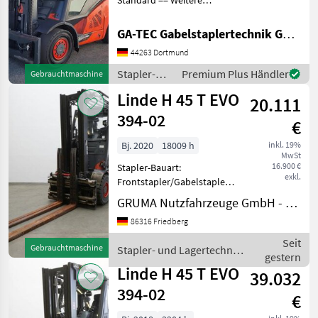
Standard == Weitere
Informationen (DE) ==
Ausstattung : ------------- -
GA-TEC Gabelstaplertechnik GmbH
Schutzdach - 3. Ventil - 4.
44263 Dortmund
Ventil - Vollkabine - Heizung
- Arbei
Stapler-
Premium Plus Händler
Gebrauchtmaschine
und
Linde H 45 T EVO
20.111
Lagertechnik
/ Linde
394-02
€
Bj. 2020
18009 h
inkl. 19%
MwSt
16.900 €
Stapler-Bauart:
exkl.
Frontstapler/Gabelstapler -
Fahrzeug:
GRUMA Nutzfahrzeuge GmbH - Staplertechnik
Doppelzusatzhydraulik -
86316 Friedberg
Mast:
Doppelzusatzhydraulik -
Seit
Gebrauchtmaschine
Stapler- und Lagertechnik
Gabelträger -
gestern
/ Linde
Doppelpalettenklammer
Linde H 45 T EVO
39.032
DURWEN VDPK 45-C Brei
394-02
€