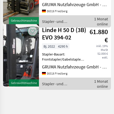
Fahrzeug:
GRUMA Nutzfahrzeuge GmbH - Staplertechnik
Doppelzusatzhydraulik -
86316 Friedberg
Mast:
Doppelzusatzhydraulik -
1 Monat
Gebrauchtmaschine
Stapler- und
Gabelträger -
online
Lagertechnik / Linde
Dreifachklammer DURWEN
Linde H 50 D (3B)
61.880
DRPK45C, Breite 1630
EVO 394-02
€
Bj. 2022
4290 h
inkl. 19%
MwSt
52.000 €
Stapler-Bauart:
exkl.
Frontstapler/Gabelstapler -
Fahrzeug:
GRUMA Nutzfahrzeuge GmbH - Staplertechnik
Doppelzusatzhydraulik -
86316 Friedberg
Mast:
Doppelzusatzhydraulik -
1 Monat
Gebrauchtmaschine
Stapler- und
Drucklosschaltung -
online
Lagertechnik / Linde
Gabelträger - Vollkabine -
Heizung -