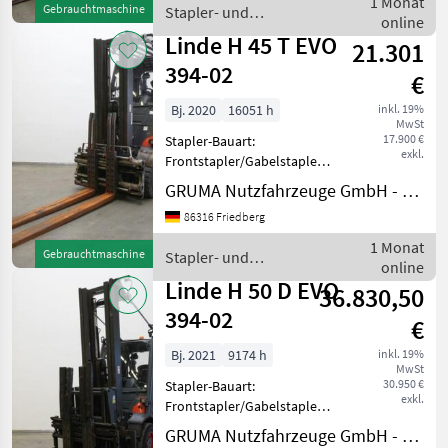
1 Monat
Gebrauchtmaschine
Stapler- und
Seitenschieber, integriert -
online
Lagertechnik / Linde
Lastschutzgitter: 1300 mm
Linde H 45 T EVO
21.301
394-02
€
Bj. 2020
16051 h
inkl. 19%
MwSt
17.900 €
Stapler-Bauart:
exkl.
Frontstapler/Gabelstapler -
Fahrzeug:
GRUMA Nutzfahrzeuge GmbH - Staplertechnik
Doppelzusatzhydraulik -
86316 Friedberg
Mast:
Doppelzusatzhydraulik -
1 Monat
Gebrauchtmaschine
Stapler- und
Gabelträger -
online
Lagertechnik / Linde
Doppelpalettenklammer
Linde H 50 D EVO
36.830,50
DURWEN VDPK45-C, Brei
394-02
€
Bj. 2021
9174 h
inkl. 19%
MwSt
30.950 €
Stapler-Bauart:
exkl.
Frontstapler/Gabelstapler -
Fahrzeug:
GRUMA Nutzfahrzeuge GmbH - Staplertechnik
Doppelzusatzhydraulik + 3.