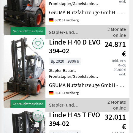
exkl.
Frontstapler/Gabelstapler -
Fahrzeug:
GRUMA Nutzfahrzeuge GmbH - Staplertechnik
Doppelzusatzhydraulik -
86316 Friedberg
Mast:
Doppelzusatzhydraulik -
2 Monate
Gebrauchtmaschine
Stapler- und
Drucklosschaltung -
online
Lagertechnik / Linde
Gabelträger - Vollkabine,
Linde H 40 D EVO
24.871
Türe links
394-02
€
Bj. 2020
9306 h
inkl. 19%
MwSt
20.900 €
Stapler-Bauart:
exkl.
Frontstapler/Gabelstapler -
Fahrzeug:
GRUMA Nutzfahrzeuge GmbH - Staplertechnik
Doppelzusatzhydraulik -
86316 Friedberg
Mast:
Doppelzusatzhydraulik -
2 Monate
Gebrauchtmaschine
Stapler- und
Gabelträger -
online
Lagertechnik / Linde
Doppelseitenschieber KAUP
Linde H 45 T EVO
32.011
4.5T253BLQ, Breit
394-02
€