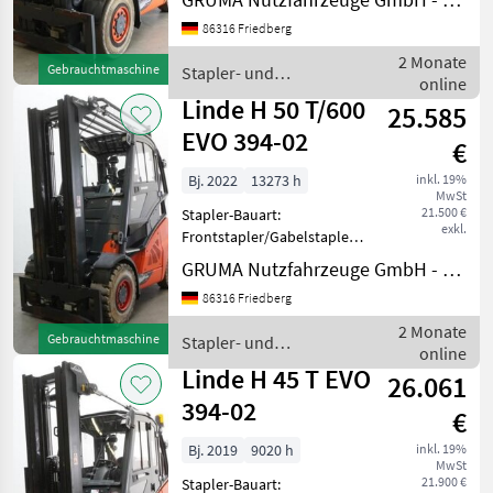
Doppelzusatzhydraulik -
86316 Friedberg
Mast:
Doppelzusatzhydraulik -
2 Monate
Gebrauchtmaschine
Stapler- und
Gabelträger - Vollkabine -
online
Lagertechnik / Linde
Panzerglasdach - Heizung -
Linde H 50 T/600
25.585
Gas
EVO 394-02
€
Bj. 2022
13273 h
inkl. 19%
MwSt
21.500 €
Stapler-Bauart:
exkl.
Frontstapler/Gabelstapler -
Fahrzeug:
GRUMA Nutzfahrzeuge GmbH - Staplertechnik
Doppelzusatzhydraulik -
86316 Friedberg
Mast:
Doppelzusatzhydraulik -
2 Monate
Gebrauchtmaschine
Stapler- und
Gabelträger - Vollkabine -
online
Lagertechnik / Linde
Getränkeausführung -
Linde H 45 T EVO
26.061
Heizung &
394-02
€
Bj. 2019
9020 h
inkl. 19%
MwSt
21.900 €
Stapler-Bauart: