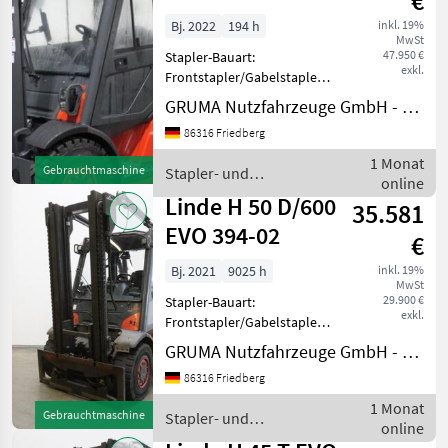
€
Bj. 2022
194 h
inkl. 19%
MwSt
47.950 €
Stapler-Bauart:
exkl.
Frontstapler/Gabelstapler -
Fahrzeug:
GRUMA Nutzfahrzeuge GmbH - Staplertechnik
Doppelzusatzhydraulik -
86316 Friedberg
Mast:
Doppelzusatzhydraulik -
1 Monat
Gebrauchtmaschine
Stapler- und
Drucklosschaltung -
online
Lagertechnik / Linde
Gabelträger - Vollkabine -
Linde H 50 D/600
35.581
Heizung -
EVO 394-02
€
Bj. 2021
9025 h
inkl. 19%
MwSt
29.900 €
Stapler-Bauart:
exkl.
Frontstapler/Gabelstapler -
Fahrzeug:
GRUMA Nutzfahrzeuge GmbH - Staplertechnik
Doppelzusatzhydraulik -
86316 Friedberg
Mast:
Doppelzusatzhydraulik -
1 Monat
Gebrauchtmaschine
Stapler- und
Gabelträger - Vollkabine -
online
Lagertechnik / Linde
Heizung & Klima -