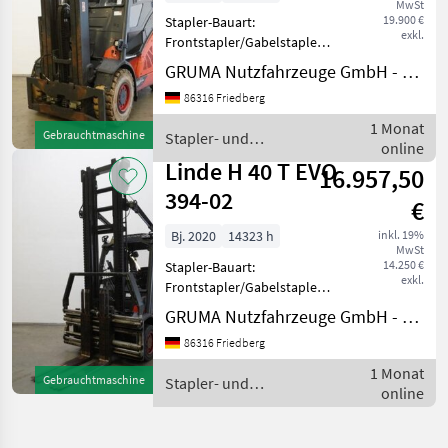
MwSt
19.900 €
Stapler-Bauart:
exkl.
Frontstapler/Gabelstapler -
Fahrzeug:
GRUMA Nutzfahrzeuge GmbH - Staplertechnik
Doppelzusatzhydraulik -
86316 Friedberg
Mast:
Doppelzusatzhydraulik -
1 Monat
Gebrauchtmaschine
Stapler- und
Gabelträger - Vollkabine -
online
Lagertechnik / Linde
Getränkeausführung -
Linde H 40 T EVO
16.957,50
Heizung &
394-02
€
Bj. 2020
14323 h
inkl. 19%
MwSt
14.250 €
Stapler-Bauart:
exkl.
Frontstapler/Gabelstapler -
Fahrzeug:
GRUMA Nutzfahrzeuge GmbH - Staplertechnik
Doppelzusatzhydraulik -
86316 Friedberg
Mast:
Doppelzusatzhydraulik -
1 Monat
Gebrauchtmaschine
Stapler- und
Gabelträger -
online
Lagertechnik / Linde
Dreifachklammer DURWEN
DRPK45C, Breite 1630