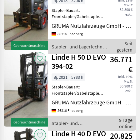
Bj. 2018
3204 h
inkl. 19%
MwSt
32.800 €
Stapler-Bauart:
exkl.
Frontstapler/Gabelstapler -
Fahrzeug:
GRUMA Nutzfahrzeuge GmbH - Staplertechnik
Doppelzusatzhydraulik -
86316 Friedberg
Mast:
Doppelzusatzhydraulik -
Seit
Gebrauchtmaschine
Stapler- und Lagertechnik
Zinkenverstellgerät,
gestern
/ Linde
integriert mit Seitenschub -
Linde H 50 D EVO
36.771
Zinkenv
394-02
€
Bj. 2021
5783 h
inkl. 19%
MwSt
30.900 €
Stapler-Bauart:
exkl.
Frontstapler/Gabelstapler -
Fahrzeug:
GRUMA Nutzfahrzeuge GmbH - Staplertechnik
Doppelzusatzhydraulik -
86316 Friedberg
Mast:
Doppelzusatzhydraulik -
9 Tage
Gebrauchtmaschine
Stapler- und
Gabelträger - Vollkabine -
online
Lagertechnik / Linde
Heizung & Klima -
Linde H 40 D EVO
20.825
Partikelfilt