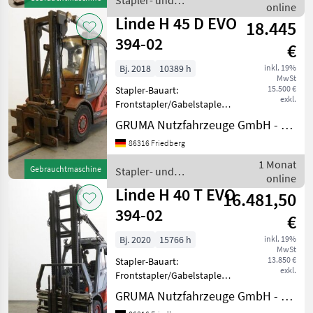
Stapler- und
Drucklosschaltung -
online
Lagertechnik / Linde
Seitenschieber, integriert -
Linde H 45 D EVO
18.445
Teleskop
394-02
€
Bj. 2018
10389 h
inkl. 19%
MwSt
15.500 €
Stapler-Bauart:
exkl.
Frontstapler/Gabelstapler -
Fahrzeug:
GRUMA Nutzfahrzeuge GmbH - Staplertechnik
Doppelzusatzhydraulik -
86316 Friedberg
Mast:
Doppelzusatzhydraulik -
1 Monat
Gebrauchtmaschine
Stapler- und
Gabelträger - Drehgerät
online
Lagertechnik / Linde
MEYER 5-1508N-G, Breite
Linde H 40 T EVO
16.481,50
1250 mm -
394-02
€
Bj. 2020
15766 h
inkl. 19%
MwSt
13.850 €
Stapler-Bauart:
exkl.
Frontstapler/Gabelstapler -
Fahrzeug:
GRUMA Nutzfahrzeuge GmbH - Staplertechnik
Doppelzusatzhydraulik -