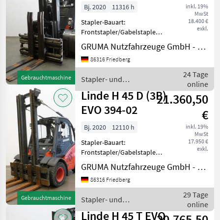
Bj. 2020
11316 h
inkl. 19%
MwSt
18.400 €
Stapler-Bauart:
exkl.
Frontstapler/Gabelstapler -
Fahrzeug:
GRUMA Nutzfahrzeuge GmbH - Staplertechnik
Doppelzusatzhydraulik + 3.
86316 Friedberg
Steuerkreis - Mast:
Doppelzusatzhydraulik + 3.
24 Tage
Gebrauchtmaschine
Stapler- und
Steuerkreis - Gabelträger -
online
Lagertechnik / Linde
Dreifachk
Linde H 45 D (3B)
21.360,50
EVO 394-02
€
Bj. 2020
12110 h
inkl. 19%
MwSt
17.950 €
Stapler-Bauart:
exkl.
Frontstapler/Gabelstapler -
Fahrzeug:
GRUMA Nutzfahrzeuge GmbH - Staplertechnik
Einfachzusatzhydraulik -
86316 Friedberg
Mast:
Einfachzusatzhydraulik -
29 Tage
Gebrauchtmaschine
Stapler- und
Seitenschieber, integriert -
online
Lagertechnik / Linde
Seitenschieber integriert
Linde H 45 T EVO
20.765,50