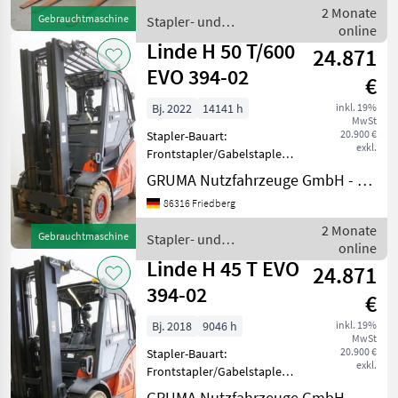
Doppelzusatzhydraulik -
2 Monate
Gebrauchtmaschine
Stapler- und
Gabelträger -
online
Lagertechnik / Linde
Doppelseitenschieber KAUP
Linde H 50 T/600
24.871
4.5T253BLQ, Breit
EVO 394-02
€
Bj. 2022
14141 h
inkl. 19%
MwSt
20.900 €
Stapler-Bauart:
exkl.
Frontstapler/Gabelstapler -
Fahrzeug:
GRUMA Nutzfahrzeuge GmbH - Staplertechnik
Doppelzusatzhydraulik -
86316 Friedberg
Mast:
Doppelzusatzhydraulik -
2 Monate
Gebrauchtmaschine
Stapler- und
Gabelträger - Vollkabine -
online
Lagertechnik / Linde
Getränkeausführung -
Linde H 45 T EVO
24.871
Heizung &
394-02
€
Bj. 2018
9046 h
inkl. 19%
MwSt
20.900 €
Stapler-Bauart:
exkl.
Frontstapler/Gabelstapler -
Fahrzeug:
GRUMA Nutzfahrzeuge GmbH - Staplertechnik