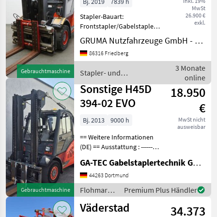
Bj. 2019
7839 h
inkl. 19%
MwSt
26.900 €
Stapler-Bauart:
exkl.
Frontstapler/Gabelstapler -
Fahrzeug:
GRUMA Nutzfahrzeuge GmbH - Staplertechnik
Doppelzusatzhydraulik -
86316 Friedberg
Mast:
Doppelzusatzhydraulik -
3 Monate
Gebrauchtmaschine
Stapler- und
Gabelträger -
online
Lagertechnik / Linde
Doppelpalettenklammer
Sonstige H45D
18.950
DURWEN DPK35CS, Breit
394-02 EVO
€
Bj. 2013
9000 h
MwSt nicht
ausweisbar
== Weitere Informationen
(DE) == Ausstattung : ----------
--- - Schutzdach - 3. Ventil -
GA-TEC Gabelstaplertechnik GmbH
4. Ventil - Vollkabine -
Heizung -
44263 Dortmund
Arbeitsscheinwerfer vorne -
Flohmarkt
Premium Plus Händler
Gebrauchtmaschine
Arbeitssche
/ Sonstige
Väderstad
34.373