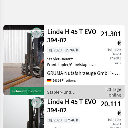
Linde H 45 T EVO
21.301
394-02
€
Bj. 2020
15786 h
inkl. 19%
MwSt
17.900 €
Stapler-Bauart:
exkl.
Frontstapler/Gabelstapler -
Fahrzeug:
GRUMA Nutzfahrzeuge GmbH - Staplertechnik
Doppelzusatzhydraulik -
86316 Friedberg
Mast:
Doppelzusatzhydraulik -
23 Tage
Gebrauchtmaschine
Stapler- und
Gabelträger -
online
Lagertechnik / Linde
Doppelpalettenklammer
Linde H 45 T EVO
20.111
DURWEN DPK45-C, Breit
394-02
€
Bj. 2020
17546 h
inkl. 19%
MwSt