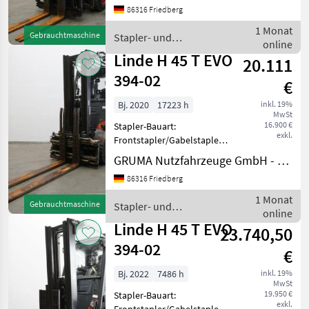
86316 Friedberg
Steuerkreis - Mast:
Doppelzusatzhydraulik -
1 Monat
Gebrauchtmaschine
Stapler- und
Gabelträger - Abschieber
online
Lagertechnik / Linde
Stabau S7-DPK 2
Linde H 45 T EVO
20.111
394-02
€
Bj. 2020
17223 h
inkl. 19%
MwSt
16.900 €
Stapler-Bauart:
exkl.
Frontstapler/Gabelstapler -
Fahrzeug:
GRUMA Nutzfahrzeuge GmbH - Staplertechnik
Doppelzusatzhydraulik -
86316 Friedberg
Mast:
Doppelzusatzhydraulik -
1 Monat
Gebrauchtmaschine
Stapler- und
Gabelträger -
online
Lagertechnik / Linde
Doppelpalettenklammer
Linde H 45 T EVO
23.740,50
DURWEN DPK45-C, Breit
394-02
€
Bj. 2022
7486 h
inkl. 19%
MwSt
19.950 €
Stapler-Bauart:
exkl.