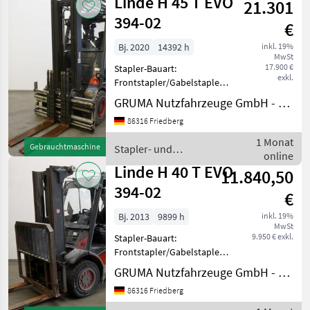
Linde H 45 T EVO
21.301
Partikelfilt
394-02
€
Bj. 2020
14392 h
inkl. 19%
MwSt
17.900 €
Stapler-Bauart:
exkl.
Frontstapler/Gabelstapler -
Fahrzeug:
GRUMA Nutzfahrzeuge GmbH - Staplertechnik
Doppelzusatzhydraulik -
86316 Friedberg
Mast:
Doppelzusatzhydraulik -
1 Monat
Gebrauchtmaschine
Stapler- und
Gabelträger -
online
Lagertechnik / Linde
Dreifachklammer DURWEN
Linde H 40 T EVO
11.840,50
DRPK45C, Breite 1630
394-02
€
Bj. 2013
9899 h
inkl. 19%
MwSt
9.950 € exkl.
Stapler-Bauart:
Frontstapler/Gabelstapler -
Fahrzeug:
GRUMA Nutzfahrzeuge GmbH - Staplertechnik
Einfachzusatzhydraulik -
86316 Friedberg
Mast:
Einfachzusatzhydraulik -