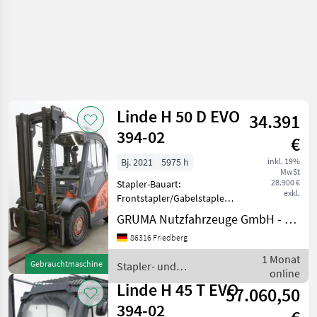
Linde H 50 D EVO
34.391
394-02
€
Bj. 2021
5975 h
inkl. 19%
MwSt
28.900 €
Stapler-Bauart:
exkl.
Frontstapler/Gabelstapler -
Fahrzeug:
GRUMA Nutzfahrzeuge GmbH - Staplertechnik
Einfachzusatzhydraulik -
86316 Friedberg
Mast:
Einfachzusatzhydraulik -
1 Monat
Gebrauchtmaschine
Stapler- und
Seitenschieber, integriert -
online
Lagertechnik / Linde
Vollkabine - Heizung & Kli
Linde H 45 T EVO
57.060,50
394-02