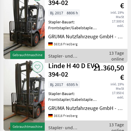
394-02
€
Bj. 2017
8806 h
inkl. 19%
MwSt
17.500 €
Stapler-Bauart:
exkl.
Frontstapler/Gabelstapler -
Fahrzeug:
GRUMA Nutzfahrzeuge GmbH - Staplertechnik
Einfachzusatzhydraulik -
86316 Friedberg
Mast:
Einfachzusatzhydraulik -
13 Tage
Gebrauchtmaschine
Stapler- und
Seitenschieber, integriert -
online
Lagertechnik / Linde
Lastschutzgitter: 1250 mm
Linde H 40 D EVO
21.360,50
394-02
€
Bj. 2017
6595 h
inkl. 19%
MwSt
17.950 €
Stapler-Bauart:
exkl.
Frontstapler/Gabelstapler -
Fahrzeug:
GRUMA Nutzfahrzeuge GmbH - Staplertechnik
Einfachzusatzhydraulik -
86316 Friedberg
Mast:
Einfachzusatzhydraulik -
13 Tage
Gebrauchtmaschine
Stapler- und
Seitenschieber, integriert -
online