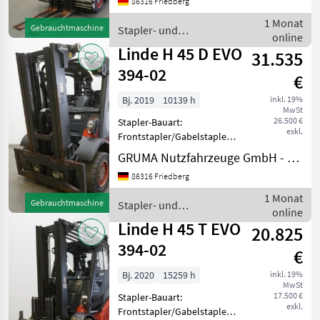
86316 Friedberg
Mast:
Doppelzusatzhydraulik -
1 Monat
Gebrauchtmaschine
Stapler- und
Gabelträger -
online
Lagertechnik / Linde
Dreifachpalettengerät
Linde H 45 D EVO
31.535
DRWEN DRPK45C, Breite
394-02
€
Bj. 2019
10139 h
inkl. 19%
MwSt
26.500 €
Stapler-Bauart:
exkl.
Frontstapler/Gabelstapler -
Fahrzeug:
GRUMA Nutzfahrzeuge GmbH - Staplertechnik
Doppelzusatzhydraulik -
86316 Friedberg
Mast:
Doppelzusatzhydraulik -
1 Monat
Gebrauchtmaschine
Stapler- und
Gabelträger - Vollkabine -
online
Lagertechnik / Linde
Bauhöhe durch
Linde H 45 T EVO
20.825
Fahrerschutzdach
394-02
€
Bj. 2020
15259 h
inkl. 19%
MwSt
17.500 €
Stapler-Bauart:
exkl.
Frontstapler/Gabelstapler -