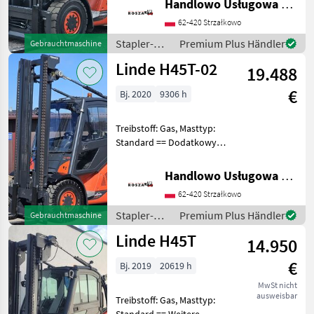
Handlowo Usługowa Alanex Alan Roszak
kabina, Ogrzewanie, 3/4
62-420 Strzałkowo
sekcja Additional info: Stan:
Bardzo dobry, M
Stapler-
Premium Plus Händler
Gebrauchtmaschine
und
Linde H45T-02
19.488
Lagertechnik
/ Linde
€
Bj. 2020
9306 h
Treibstoff: Gas, Masttyp:
Standard == Dodatkowy
opis (PL) == Equipment:
Pełna kabina, Ogrzewanie, 3
Handlowo Usługowa Alanex Alan Roszak
sekcja Additional info: Stan:
62-420 Strzałkowo
Bardzo dobry, Możliwość
UDT S
Stapler-
Premium Plus Händler
Gebrauchtmaschine
und
Linde H45T
14.950
Lagertechnik
/ Linde
€
Bj. 2019
20619 h
MwSt nicht
ausweisbar
Treibstoff: Gas, Masttyp: