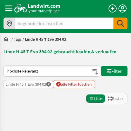
Angebote durchsuchen
/
Tags
/
Linde H 45 T Evo 394 02
Linde H 45 T Evo 394 02 gebraucht kaufen & verkaufen
So wird auf Landwirt.com sortiert
Filter
x
x
Linde H 45 T Evo 394 02
alle Filter löschen
Liste
Raster
Suche