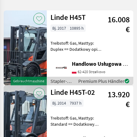
verfeinern
Linde H45T
16.008
Kategorie
Land
Filter
2
€
Bj. 2017
10895 h
47
AKTUELLER
Zurücksetzen
Ergebnisse
Treibstoff: Gas, Masttyp:
PFAD
anzeigen
Duplex == Dodatkowy opis
Linde
(PL) == Equipment: Wolny
H 45 T
skok wideł, Przesuw
Evo
Handlowo Usługowa Alanex Alan Roszak
394 02
boczny, Pełna kabina,
62-420 Strzałkowo
Ogrzewanie Additional info:
KATEGORIE
Stan: Bardzo dobr
Stapler-
Premium Plus Händler
Gebrauchtmaschine
WÄHLEN
und
Linde H45T-02
13.920
Lagertechnik
Landtechnik
46
/ Linde
€
Bj. 2014
7937 h
Sonstiges
1
Treibstoff: Gas, Masttyp:
Standard == Dodatkowy
MARKTPLATZ
opis (PL) == Equipment:
Marktplatz
Händlerangebote
Kleinanzeigen
Przesuw boczny, Pełna