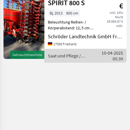
SPIRIT 800 S
€
Bj. 2013
800 cm
inkl. 19%
MwSt
28.884,87 €
Beleuchtung Reihen- /
exkl.
Körperabstand: 12, 5 cm
________ Ha gesamt:
Schröder Landtechnik GmbH Friedland
19.017,
17098 Friedland
Fahrgassenschaltung,
Zweischeibensähschare,
10-04-2025
Gebrauchtmaschine
Saat und Pflege /
hydr.
05:39
Väderstad
Schardruckverstellung,
hydr. Saatmengenver