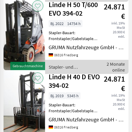
Lagertechnik / Linde
Getränkeausführung -
Linde H 50 T/600
24.871
Heizung &
EVO 394-02
€
Bj. 2022
14754 h
inkl. 19%
MwSt
20.900 €
Stapler-Bauart:
exkl.
Frontstapler/Gabelstapler -
Fahrzeug:
GRUMA Nutzfahrzeuge GmbH - Staplertechnik
Doppelzusatzhydraulik -
86316 Friedberg
Mast:
Doppelzusatzhydraulik -
2 Monate
Gebrauchtmaschine
Stapler- und
Gabelträger - Vollkabine -
online
Lagertechnik / Linde
Getränkeausführung -
Linde H 40 D EVO
24.871
Heizung &
394-02
€
Bj. 2019
5345 h
inkl. 19%
MwSt
20.900 €
Stapler-Bauart:
exkl.
Frontstapler/Gabelstapler -
Fahrzeug:
GRUMA Nutzfahrzeuge GmbH - Staplertechnik
Doppelzusatzhydraulik -
86316 Friedberg
Mast: