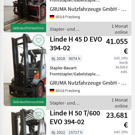
Frontstapler/Gabelstapler -
Fahrzeug:
GRUMA Nutzfahrzeuge GmbH - Staplertechnik
Doppelzusatzhydraulik -
86316 Friedberg
Mast:
Doppelzusatzhydraulik -
1 Monat
Gebrauchtmaschine
Stapler- und
Gabelträger -
online
Lagertechnik / Linde
Dreifachpalettengerät
Linde H 45 D EVO
41.055
MEYER 321PA38C-56SG-3
394-02
€
Bj. 2018
9074 h
inkl. 19%
MwSt
34.500 €
Stapler-Bauart:
exkl.
Frontstapler/Gabelstapler -
Fahrzeug:
GRUMA Nutzfahrzeuge GmbH - Staplertechnik
Doppelzusatzhydraulik -
86316 Friedberg
Mast:
Doppelzusatzhydraulik -
1 Monat
Gebrauchtmaschine
Stapler- und
Gabelträger - Vollkabine,
online
Lagertechnik / Linde
Türe links geteilt - Heizung -
Linde H 50 T/600
23.681
EVO 394-02
€
Bj. 2022
15717 h
inkl. 19%