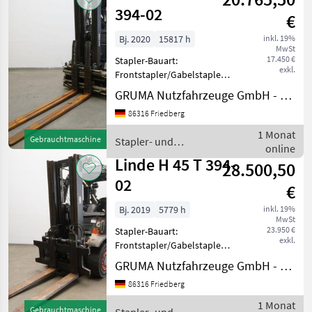
394-02
€
Bj. 2020
15817 h
inkl. 19%
MwSt
17.450 €
Stapler-Bauart:
exkl.
Frontstapler/Gabelstapler -
Fahrzeug:
GRUMA Nutzfahrzeuge GmbH - Staplertechnik
Doppelzusatzhydraulik -
86316 Friedberg
Mast:
Doppelzusatzhydraulik -
1 Monat
Gebrauchtmaschine
Stapler- und
Gabelträger -
online
Lagertechnik / Linde
Doppelpalettenklammer
Linde H 45 T 394-
28.500,50
DURWEN DPK 45-C, Brei
02
€
Bj. 2019
5779 h
inkl. 19%
MwSt
23.950 €
Stapler-Bauart:
exkl.
Frontstapler/Gabelstapler -
Fahrzeug:
GRUMA Nutzfahrzeuge GmbH - Staplertechnik
Doppelzusatzhydraulik -
86316 Friedberg
Mast:
Doppelzusatzhydraulik -
1 Monat
Gebrauchtmaschine