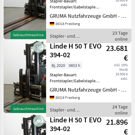
16.900 €
Stapler-Bauart:
exkl.
Frontstapler/Gabelstapler -
Fahrzeug:
GRUMA Nutzfahrzeuge GmbH - Staplertechnik
Doppelzusatzhydraulik -
86316 Friedberg
Mast:
Doppelzusatzhydraulik -
23 Tage
Gebrauchtmaschine
Stapler- und
Gabelträger -
online
Lagertechnik / Linde
Doppelpalettenklammer
Linde H 50 T EVO
23.681
DURWEN DPK45-C, Breit
394-02
€
Bj. 2020
9853 h
inkl. 19%
MwSt
19.900 €
Stapler-Bauart:
exkl.
Frontstapler/Gabelstapler -
Fahrzeug:
GRUMA Nutzfahrzeuge GmbH - Staplertechnik
Doppelzusatzhydraulik + 3.
86316 Friedberg
Steuerkreis - Mast:
Doppelzusatzhydraulik + 3.
24 Tage
Gebrauchtmaschine
Stapler- und
Steuerkreis - Gabelträger -
online
Lagertechnik / Linde
Dreifachk
Linde H 50 T EVO
21.896
394-02
€