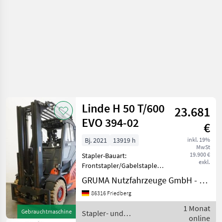
Linde H 50 T/600
23.681
EVO 394-02
€
Bj. 2021
13919 h
inkl. 19%
MwSt
19.900 €
Stapler-Bauart:
exkl.
Frontstapler/Gabelstapler -
Fahrzeug:
GRUMA Nutzfahrzeuge GmbH - Staplertechnik
Doppelzusatzhydraulik -
86316 Friedberg
Mast:
Doppelzusatzhydraulik -
1 Monat
Gebrauchtmaschine
Stapler- und
Gabelträger - Vollkabine -
online