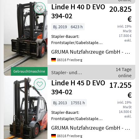
Lagertechnik / Linde
Lastschutzgitter: 1230 mm
Linde H 40 D EVO
20.825
394-02
€
Bj. 2019
6423 h
inkl. 19%
MwSt
17.500 €
Stapler-Bauart:
exkl.
Frontstapler/Gabelstapler -
Fahrzeug:
GRUMA Nutzfahrzeuge GmbH - Staplertechnik
Doppelzusatzhydraulik -
86316 Friedberg
Mast:
Doppelzusatzhydraulik -
14 Tage
Gebrauchtmaschine
Stapler- und
Gabelträger -
online
Lagertechnik / Linde
Zinkenverstellgerät mit
Linde H 45 D EVO
17.255
Seitenschub STABAU
394-02
€
Bj. 2013
17551 h
inkl. 19%
MwSt
14.500 €
Stapler-Bauart:
exkl.
Frontstapler/Gabelstapler -
Fahrzeug:
GRUMA Nutzfahrzeuge GmbH - Staplertechnik
Doppelzusatzhydraulik + 3.
86316 Friedberg
Steuerkreis - Mast: