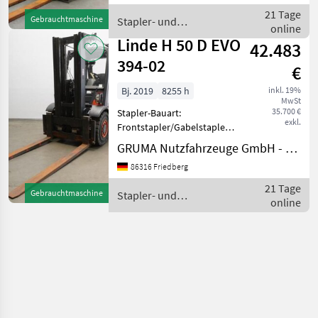
Doppelzusatzhydraulik + 3.
21 Tage
Gebrauchtmaschine
Stapler- und
Steuerkreis - Gabelträger -
online
Lagertechnik / Linde
Zinkenver
Linde H 50 D EVO
42.483
394-02
€
Bj. 2019
8255 h
inkl. 19%
MwSt
35.700 €
Stapler-Bauart:
exkl.
Frontstapler/Gabelstapler -
Fahrzeug:
GRUMA Nutzfahrzeuge GmbH - Staplertechnik
Doppelzusatzhydraulik -
86316 Friedberg
Mast:
Doppelzusatzhydraulik -
21 Tage
Gebrauchtmaschine
Stapler- und
Gabelträger - Vollkabine -
online
Lagertechnik / Linde
Heizung & Klima -
Partikelfilt