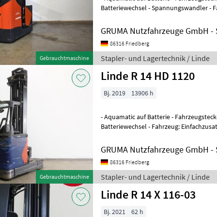
Batteriewechsel - Spannungswandler - F
Einfachzusatzhydraulik - Mast: Einfachz
GRUMA Nutzfahrzeuge GmbH - S
86316 Friedberg
Stapler- und Lagertechnik / Linde
Gebrauchtmaschine
Linde R 14 HD 1120
Bj. 2019
13906 h
- Aquamatic auf Batterie - Fahrzeugsteck
Batteriewechsel - Fahrzeug: Einfachzusat
Einfachzusatzhydraulik - Seitenschieber,
GRUMA Nutzfahrzeuge GmbH - S
86316 Friedberg
Stapler- und Lagertechnik / Linde
Gebrauchtmaschine
Linde R 14 X 116-03
Bj. 2021
62 h