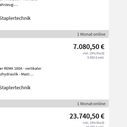
ahrzeug:
usatzhydraulik
taplertechnik
1 Monat online
7.080,50 €
inkl. 19% MwSt
5.950 € exkl.
er REMA 160A - vertikaler
zhydraulik - Mast:
taplertechnik
1 Monat online
23.740,50 €
inkl. 19% MwSt
19.950 € exkl.