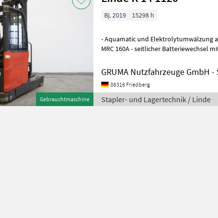
Bj. 2019
15298 h
- Aquamatic und Elektrolytumwälzung au
MRC 160A - seitlicher Batteriewechsel m
- Fahrzeug: Einfachzusatzhydra
GRUMA Nutzfahrzeuge GmbH - S
86316 Friedberg
Stapler- und Lagertechnik / Linde
Gebrauchtmaschine