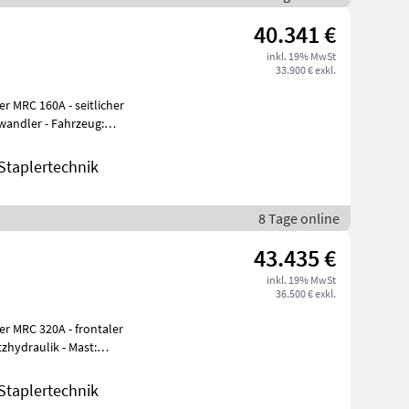
40.341 €
inkl. 19% MwSt
33.900 € exkl.
er MRC 160A - seitlicher
wandler - Fahrzeug:
sa
taplertechnik
8 Tage online
43.435 €
inkl. 19% MwSt
36.500 € exkl.
er MRC 320A - frontaler
zhydraulik - Mast:
Doppelzusatzhydraulik - Seitenschieber, int
taplertechnik