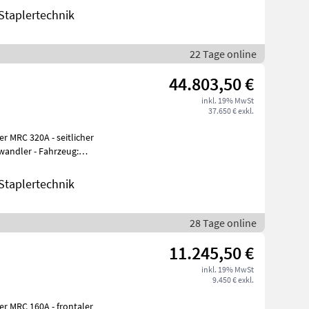
taplertechnik
22 Tage online
44.803,50 €
inkl. 19% MwSt
37.650 € exkl.
er MRC 320A - seitlicher
wandler - Fahrzeug:
sa
taplertechnik
28 Tage online
11.245,50 €
inkl. 19% MwSt
9.450 € exkl.
er MRC 160A - frontaler