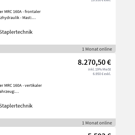
er MRC 160A - frontaler
zhydraulik - Mast:
Einfachzusatzhydraulik - Seitenschieber, i
taplertechnik
1 Monat online
8.270,50 €
inkl. 19% MwSt
6.950 € exkl.
er MRC 160A - vertikaler
ahrzeug:
usatzhydraulik
taplertechnik
1 Monat online