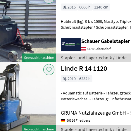
Bj. 2015
6666 h
1240 cm
Hubkraft (kg): 0 bis 1500, Masttyp: Triplex
Schubmaststapler / Schubmaststapler, Tragkraft: 1400kg, Hubhöhe:
9255mm, Bauhöhe: 2080mm, G
Schauer Gabelstaple
8424 Gabersdorf
Stapler- und Lagertechnik / Linde
Gebrauchtmaschine
Linde R 14 1120
Bj. 2019
6232 h
- Aquamatic auf Batterie - Fahrzeugsteck
Batteriewechsel - Fahrzeug: Einfachzusat
Einfachzusatzhydraulik - Seitenschieber,
GRUMA Nutzfahrzeuge GmbH - S
86316 Friedberg
Stapler- und Lagertechnik / Linde
Gebrauchtmaschine