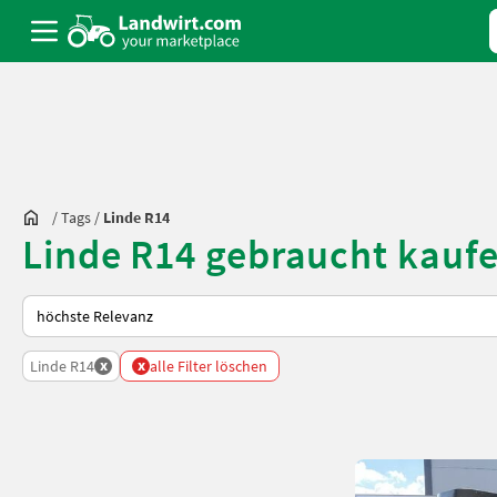
/
Tags
/
Linde R14
Linde R14 gebraucht kauf
So wird auf Landwirt.com sortiert
x
x
Linde R14
alle Filter löschen