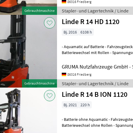
86316 Friedberg
Stapler- und Lagertechnik / Linde
Gebrauchtmaschine
Linde R 14 HD 1120
Bj. 2016
6108 h
- Aquamatic auf Batterie - Fahrzeugsteck
Batteriewechsel mit Rollen - Spannungs
Einfachzusatzhydraulik - Mast: Einfachzu
GRUMA Nutzfahrzeuge GmbH - S
86316 Friedberg
Stapler- und Lagertechnik / Linde
Gebrauchtmaschine
Linde R 14 B ION 1120
Bj. 2021
220 h
- Batterie ohne Aquamatic - Fahrzeugstec
Batteriewechsel ohne Rollen - Spannung
Einfachzusatzhydraulik - Mast: Einfachzu