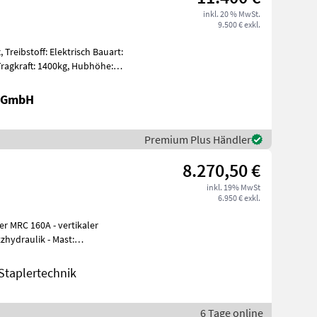
inkl. 20 % MwSt.
9.500 € exkl.
, Treibstoff: Elektrisch Bauart:
r GmbH
Premium Plus Händler
8.270,50 €
inkl. 19% MwSt
6.950 € exkl.
er MRC 160A - vertikaler
zhydraulik - Mast:
taplertechnik
6 Tage online