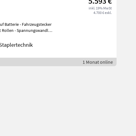
5.593 €
inkl. 19% MwSt
4.700 € exkl.
f Batterie - Fahrzeugstecker
it Rollen - Spannungswandler
taplertechnik
1 Monat online