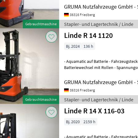
GRUMA Nutzfahrzeuge GmbH - S
86316 Friedberg
Stapler- und Lagertechnik / Linde
Gebrauchtmaschine
Linde R 14 1120
Bj. 2024
136 h
- Aquamatic auf Batterie - Fahrzeugsteck
Batteriewechsel mit Rollen - Spannungs
Einfachzusatzhydraulik - Mast: Einfachzu
GRUMA Nutzfahrzeuge GmbH - S
86316 Friedberg
Stapler- und Lagertechnik / Linde
Gebrauchtmaschine
Linde R 14 X 116-03
Bj. 2020
2159 h
- Aquamatic auf Batterie - Fahrzeugsteck