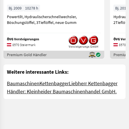
Bj. 2009
10278 h
Bj. 2013
Powertilt, Hydraulischerschnellwechsler,
Hydrauli
Böschungslöffel, 3Tieflöffel, neue Gumm
2Tieflöf
ÖVG Versteigerungen
ÖVG Verst
8570 Steiermark
8570 S
Premium Gold Händler
Premium
Weitere interessante Links:
Baumaschinen
Kettenbagger
Liebherr Kettenbagger
Händler: Kleinheider Baumaschinenhandel GmbH.