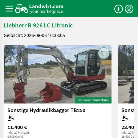
Liebherr R 926 LC Litronic
Gelöscht: 2026-08-06 10:38:05
Gebrauchtmaschine
Sonstige Hydraulikbagger TB250
Sonsti
11.400 €
23.400
inkl. 20 % MwSt.
inkl. 20 % 
9.500 € exkl.
19.500 € exkl