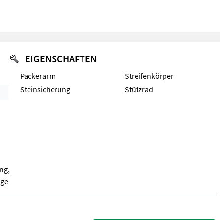
EIGENSCHAFTEN
Packerarm
Streifenkörper
Steinsicherung
Stützrad
ng,
nge
6-Schar Volldrehpflug, Variabel, Streifenkörper, Steinsicherung, 