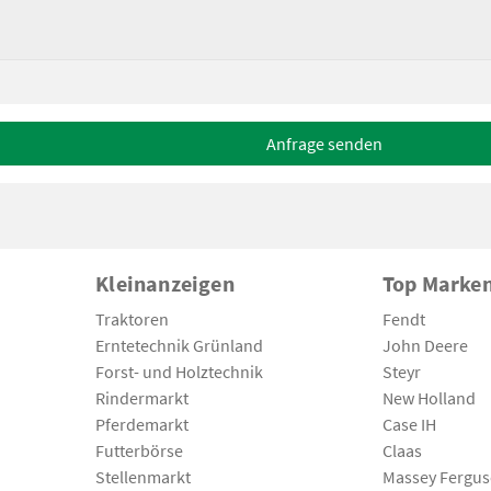
Anfrage senden
Kleinanzeigen
Top Marke
Traktoren
Fendt
Erntetechnik Grünland
John Deere
Forst- und Holztechnik
Steyr
Rindermarkt
New Holland
Pferdemarkt
Case IH
Futterbörse
Claas
Stellenmarkt
Massey Fergu