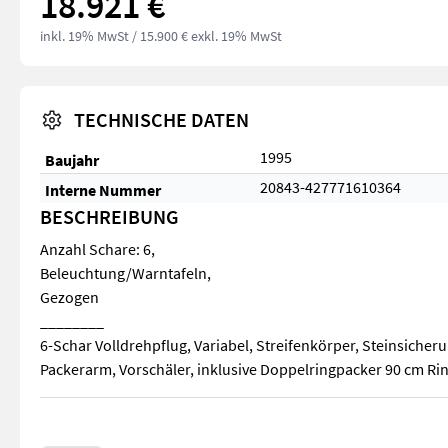
18.921 €
inkl. 19% MwSt
/ 15.900 € exkl. 19% MwSt
TECHNISCHE DATEN
1995
Baujahr
20843-427771610364
Interne Nummer
BESCHREIBUNG
Anzahl Schare: 6,
Beleuchtung/Warntafeln,
Gezogen
________
6-Schar Volldrehpflug, Variabel, Streifenkörper, Steinsicheru
Packerarm, Vorschäler, inklusive Doppelringpacker 90 cm Ri
Anzahl Schare: 6, Beleuchtung/Warntafeln, Gezogen ________ 