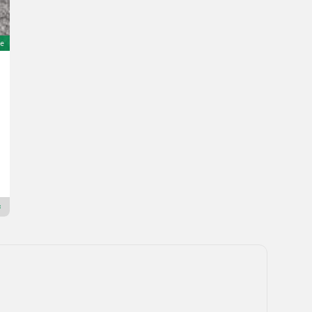
e
Lemken VARI-OPAL X 141
14.900 €
inkl. 20 % MwSt.
12.416,67 € exkl.
Landtechnik Villach GmbH
9500 Kärnten
Premium Gold Händler