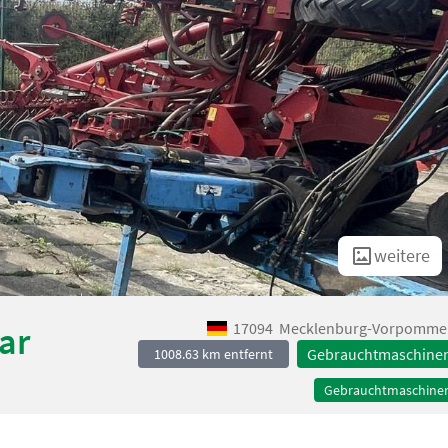
weitere
17094
Mecklenburg-Vorpomme
ar
Gebrauchtmaschine
1008.63 km entfernt
Gebrauchtmaschine