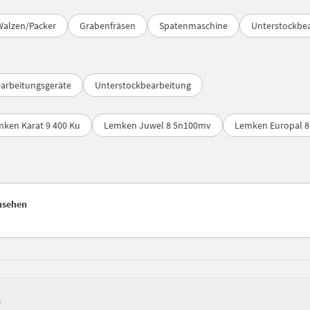
Walzen/Packer
Grabenfräsen
Spatenmaschine
Unterstockbe
arbeitungsgeräte
Unterstockbearbeitung
ken Karat 9 400 Ku
Lemken Juwel 8 5n100mv
Lemken Europal 8
ansehen
?