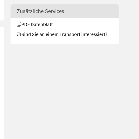
Zusätzliche Services
PDF Datenblatt
Sind Sie an einem Transport interessiert?
Packerarm, Vorschäler, inklusive Doppelringpacker 90 cm Ringe