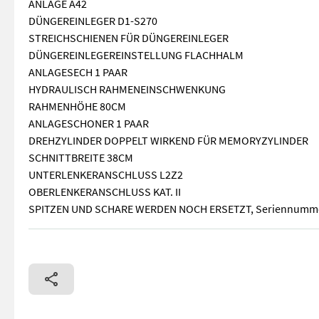
ANLAGE A42
DÜNGEREINLEGER D1-S270
STREICHSCHIENEN FÜR DÜNGEREINLEGER
DÜNGEREINLEGEREINSTELLUNG FLACHHALM
ANLAGESECH 1 PAAR
HYDRAULISCH RAHMENEINSCHWENKUNG
RAHMENHÖHE 80CM
ANLAGESCHONER 1 PAAR
DREHZYLINDER DOPPELT WIRKEND FÜR MEMORYZYLINDER
SCHNITTBREITE 38CM
UNTERLENKERANSCHLUSS L2Z2
OBERLENKERANSCHLUSS KAT. II
SPITZEN UND SCHARE WERDEN NOCH ERSETZT, Seriennumm
LEMKEN EUROPAL 5 3N100 PENDELRAD 10.0/80-12 KÖRPER