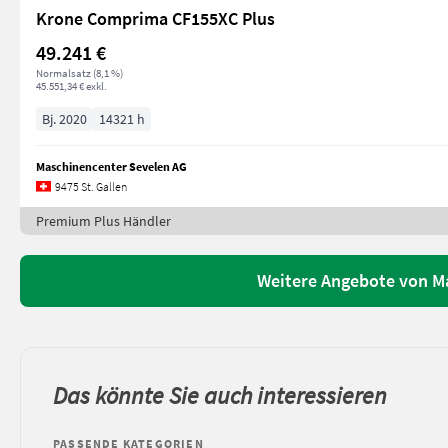
Krone Comprima CF155XC Plus
49.241 €
Normalsatz (8,1 %)
45.551,34 € exkl.
Bj. 2020
14321 h
Maschinencenter Sevelen AG
9475 St. Gallen
Premium Plus Händler
Weitere Angebote von M
Das könnte Sie auch interessieren
PASSENDE KATEGORIEN