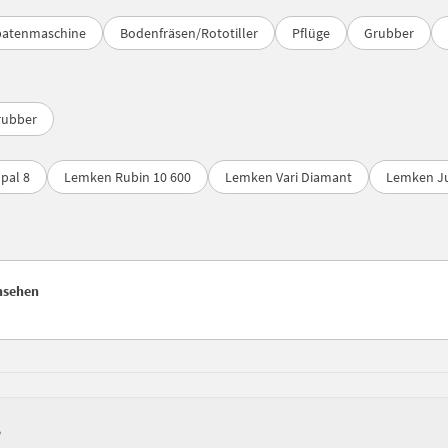
patenmaschine
Bodenfräsen/Rototiller
Pflüge
Grubber
rubber
pal 8
Lemken Rubin 10 600
Lemken Vari Diamant
Lemken J
ansehen
?