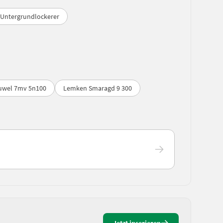
Untergrundlockerer
uwel 7mv 5n100
Lemken Smaragd 9 300