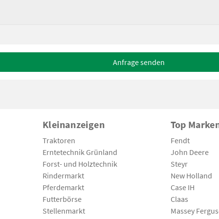
Anfrage senden
Kleinanzeigen
Top Marke
Traktoren
Fendt
Erntetechnik Grünland
John Deere
Forst- und Holztechnik
Steyr
Rindermarkt
New Holland
Pferdemarkt
Case IH
Futterbörse
Claas
Stellenmarkt
Massey Fergu