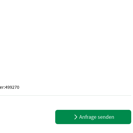
er:499270
FORM DURAL BS42 STÜTZE AUF VERSTREBUNG SCHARE 2S + SB45
Anfrage senden