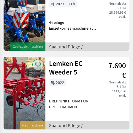
Bj. 2023
30 h
Normalsatz
(8,1 %)
28.654,95 €
exkl.
4-reihige
Einzelkornsämaschine 75
cm Reihenabstand Starrer
Rahmen 3.00 m Elektrischer
Antrieb Drehzahlsensor für
Saat und Pflege /
Gebrauchtmaschine
Gebläse Abluft Satz (KAP)
Säelement Monoshox
Lemken EC
7.690
Weeder 5
€
Bj. 2022
Normalsatz
(8,1 %)
7.113,78 €
exkl.
DREIPUNKTTURM FÜR
PROFILRAHMEN
ABSTELLSTÜTZE KURZ FÜR
PROFILRAHMEN
ABSTELLSTÜTZE LANG FÜR
Saat und Pflege /
Neumaschine
RAHMEN 80X80 BASIC-