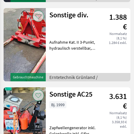
zu Reform, Antriebswelle
im Mähbalken neu, alle
Sonstige div.
1.388
Klingen ne
€
Normalsatz
(8,1 %)
Aufnahme Kat. II 3-Punkt,
1.284 € exkl.
hydraulisch verstellbar,
Gewicht:130 Erntetechnik
Grünland Ballenzange
Erntetechnik Grünland /
Gebrauchtmaschine
Sonstige AC25
3.631
€
Bj. 1999
Normalsatz
(8,1 %)
3.358,93 €
exkl.
Zapfwellengenerator inkl.
Gelenkwelle inkl. Gifas