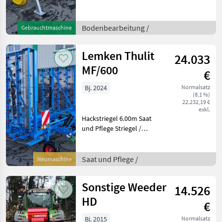
für den Front und
Heckanbau, ausgelegt für
beste Arbeitsergebnisse auf
Bodenbearbeitung /
Gebrauchtmaschine
trockenen und feuchten
Böden. Die Zinken werd
Lemken Thulit
24.033
MF/600
€
Bj. 2024
Normalsatz
(8,1 %)
22.232,19 €
exkl.
Hackstriegel 6.00m Saat
und Pflege Striegel /
Federzahnegge
Saat und Pflege /
Neumaschine
Sonstige Weeder
14.526
HD
€
Bj. 2015
Normalsatz