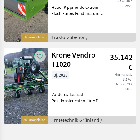
5.186,86 €
exkl.
Hauer Kippmulde extrem
Flach Farbe: Fendt nature
green Traktorzubehör
Kippschaufel
Traktorzubehör /
Neumaschine
Krone Vendro
35.142
T1020
€
Bj. 2023
Normalsatz
(8,1 %)
32.508,79 €
exkl.
Vorderes Tastrad
Positionsleuchten für MFK
Papiere A13.20 Erntetechnik
Grünland Kreiselheuer
Erntetechnik Grünland /
Neumaschine