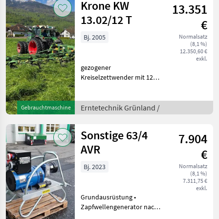
Krone KW
13.351
13.02/12 T
€
Bj. 2005
Normalsatz
(8,1 %)
12.350,60 €
exkl.
gezogener
Kreiselzettwender mit 12
Kreiseln, Gewicht:2100
Erntetechnik Grünland
Kreiselheuer
Erntetechnik Grünland /
Gebrauchtmaschine
Sonstige 63/4
7.904
AVR
€
Bj. 2023
Normalsatz
(8,1 %)
7.311,75 €
exkl.
Grundausrüstung •
Zapfwellengenerator nach
CE-Norm •