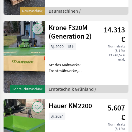
Pulverbeschichteter
Stahlrohrrahmen • Mit
Baumaschinen /
Neumaschine
Schutzklasse IP 23 •
Isolationsklasse: H • 3-
Krone F320M
14.313
Punkt Anhängung • Ü
(Generation 2)
€
Bj. 2020
15 h
Normalsatz
(8,1 %)
13.240,52 €
exkl.
Art des Mähwerks:
Frontmähwerke,
Mähbalken: Scheiben
KRONE Mähwerk EC F 320 M
Messerschnellverschluss
Erntetechnik Grünland /
Gebrauchtmaschine
SafeCut INSIDE
Zapfwellendrehzahl 1000
Hauer KM2200
5.607
U/min Linksdrehgetrie
€
Bj. 2024
Normalsatz
(8,1 %)