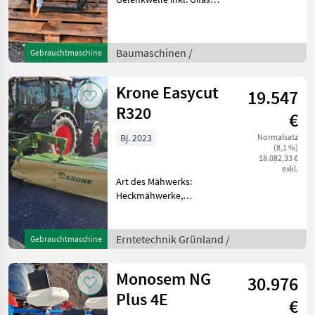
Einsatzbereit
Baumaschinen
Stromgeneratoren
Baumaschinen /
Gebrauchtmaschine
Krone Easycut
19.547
R320
€
Bj. 2023
Normalsatz
(8,1 %)
18.082,33 €
exkl.
Art des Mähwerks:
Heckmähwerke,
Mähbalken: Scheiben
HECKSCHEIBENMÄHER
OHNE AUFBEREITER
Erntetechnik Grünland /
Gebrauchtmaschine
ZAPFWELLENDREHZAHL
540 ALLE SCHEIBEN
Monosem NG
30.976
DREHEN ZUR MITTE
ABSTELLSTÜTZEN FÜR ABS
Plus 4E
€