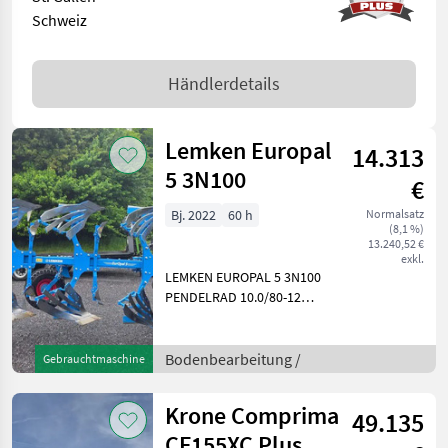
Schweiz
Händlerdetails
Lemken Europal
14.313
5 3N100
€
Bj. 2022
60 h
Normalsatz
(8,1 %)
13.240,52 €
exkl.
LEMKEN EUROPAL 5 3N100
PENDELRAD 10.0/80-12
KÖRPERFORM DURAL BS42
STÜTZE AUF VERSTREBUNG
SCHARE 2S + SB45/SB56
Bodenbearbeitung /
Gebrauchtmaschine
ANLAGE A42
DÜNGEREINLEGER D1-S270
Krone Comprima
49.135
STREICHSCHIEN
CF155XC Plus