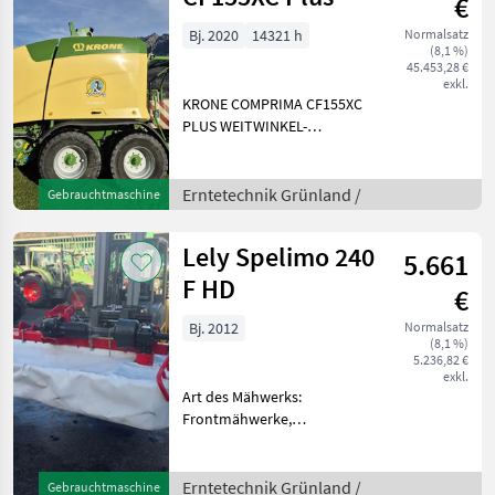
€
Bj. 2020
14321 h
Normalsatz
(8,1 %)
45.453,28 €
exkl.
KRONE COMPRIMA CF155XC
PLUS WEITWINKEL-
GELENKWELLE, EINSEITIG,
MIT
NOCKENSCHALTKUPPLUNG
Erntetechnik Grünland /
Gebrauchtmaschine
/STUMMEL 1 3/4 20Z PICK-
UP AUFNAHMEBREITE 1950
Lely Spelimo 240
5.661
MM TASTRÄDER FÜR PICK-
UP,
F HD
€
Bj. 2012
Normalsatz
(8,1 %)
5.236,82 €
exkl.
Art des Mähwerks:
Frontmähwerke,
Mähbalken: Scheiben Lely
Spendlimo mit Pendelbock
und Gelenkwelle, passend
Erntetechnik Grünland /
Gebrauchtmaschine