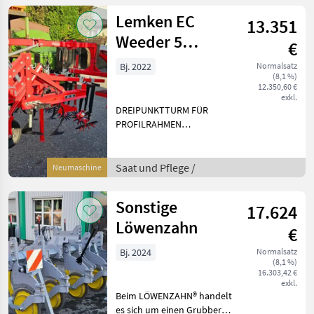
ELEMENT MIT FARMFLEX
Lemken EC
13.351
TIEFENFÜHRUNGSRAD
300X100 MM R
Weeder 5
€
3x50cm
Bj. 2022
Normalsatz
(8,1 %)
12.350,60 €
exkl.
DREIPUNKTTURM FÜR
PROFILRAHMEN
ABSTELLSTÜTZE KURZ FÜR
PROFILRAHMEN
ABSTELLSTÜTZE LANG FÜR
Saat und Pflege /
Neumaschine
RAHMEN 80X80 COMBI-
ELEMENT MIT FARMFLEX
Sonstige
17.624
TIEFENFÜHRUNGSRAD
300X100 MM,
Löwenzahn
€
Bj. 2024
Normalsatz
(8,1 %)
16.303,42 €
exkl.
Beim LÖWENZAHN® handelt
es sich um einen Grubber