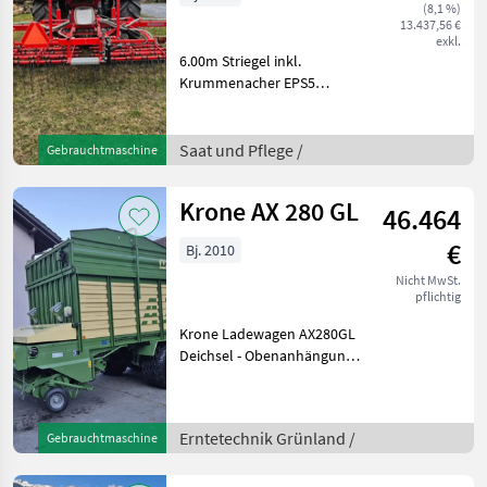
(8,1 %)
13.437,56 €
exkl.
6.00m Striegel inkl.
Krummenacher EPS5
Sägerät Staubleche vor
Striegel Einsatzbereit Saat
und Pflege Striegel /
Saat und Pflege /
Gebrauchtmaschine
Federzahnegge
Krone AX 280 GL
46.464
€
Bj. 2010
Nicht MwSt.
pflichtig
Krone Ladewagen AX280GL
Deichsel - Obenanhängung
Elektrohydr. Bedienung
Weitwinkelgelenkwelle mit
Nockenschaltkupplung 2
Erntetechnik Grünland /
Gebrauchtmaschine
Tasträder - Luftbereift
Easyflow Pickup