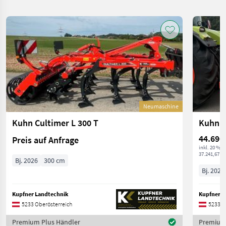
Neumaschine
Kuhn Cultimer L 300 T
Kuhn 
44.690
Preis auf Anfrage
inkl. 20 % 
37.241,67 € 
Bj. 2026
300 cm
Bj. 2025
Kupfner Landtechnik
Kupfner L
5233 Oberösterreich
5233 O
Premium Plus Händler
Premium 