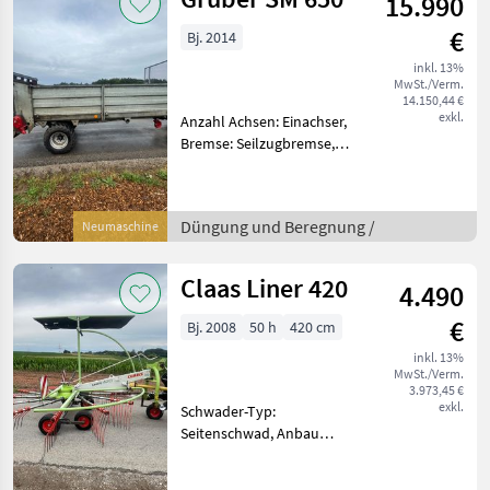
15.990
201
€
Bj. 2014
inkl. 13%
MwSt./Verm.
14.150,44 €
exkl.
Anzahl Achsen: Einachser,
Bremse: Seilzugbremse,
Hydraulischer Vorschub
Gruber SM650 Baujahr 2014,
Feinstreuwerk, hydr.
Düngung und Beregnung /
Neumaschine
Kratzbodenvorschub, WW-
Gelenkwelle, Bereifun
Claas Liner 420
4.490
€
Bj. 2008
50 h
420 cm
inkl. 13%
MwSt./Verm.
3.973,45 €
exkl.
Schwader-Typ:
Seitenschwad, Anbau
Schwader, Tandemachse,
Schwadtuch Claas Liner 420