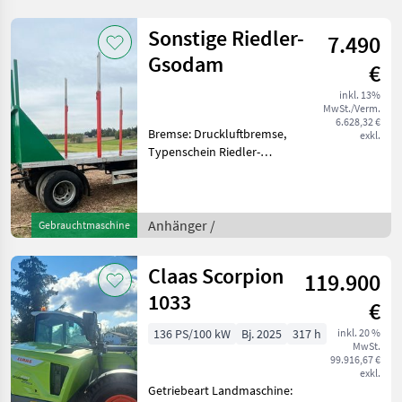
DM300 Rohrstabwalze,
Zapfwellendurchtrieb,
Sonstige Riedler-
7.490
Schlepplanke, Hubger
Gsodam
€
inkl. 13%
MwSt./Verm.
6.628,32 €
Bremse: Druckluftbremse,
exkl.
Typenschein Riedler-
Gsodam
Rungenwagen/Plattformwagen
Baujahr 2005, EG 5080kg,
Nutzlast 12920kg, zul.GG
Anhänger /
Gebrauchtmaschine
18000kg, Plateau
6200mmx2500mm, B
Claas Scorpion
119.900
1033
€
136 PS/100 kW
Bj. 2025
317 h
inkl. 20 %
MwSt.
99.916,67 €
exkl.
Getriebeart Landmaschine: