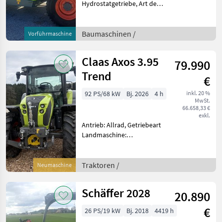
Hydrostatgetriebe, Art der
Lenkung: 4-Rad, Treibstoff:
Diesel,
Höchstgeschwindigkeit in
Baumaschinen /
Vorführmaschine
km/h: 40 km/h, Abgasstufe:
-/Stage V,
Claas Axos 3.95
79.990
Anhängevorrichtung
Trend
€
92 PS/68 kW
Bj. 2026
4 h
inkl. 20 %
MwSt.
66.658,33 €
exkl.
Antrieb: Allrad, Getriebeart
Landmaschine:
Lastschaltgetriebe,
Plattform: Kabine,
Zapfwellendrehzahl:
Traktoren /
Neumaschine
540/540E,
Höchstgeschwindigkeit in
Schäffer 2028
20.890
km/h: 40 km/h, Aufladung:
Turbola
€
26 PS/19 kW
Bj. 2018
4419 h