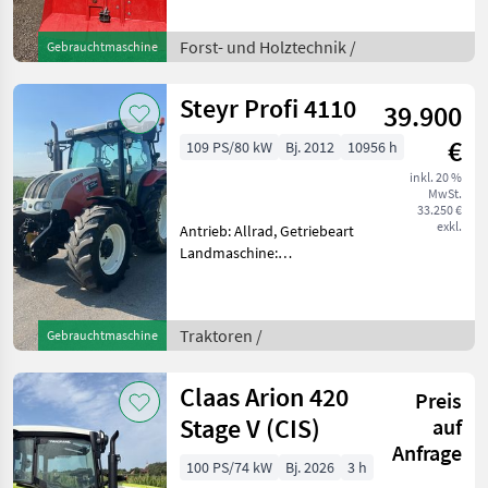
elektrohydr. Bedienung,
Schutzgitter, Funk Krpan 8,
Forst- und Holztechnik /
Gebrauchtmaschine
5EH Funkseilwinde Baujahr
2014, Schildbreite 200
Steyr Profi 4110
39.900
€
109 PS/80 kW
Bj. 2012
10956 h
inkl. 20 %
MwSt.
33.250 €
exkl.
Antrieb: Allrad, Getriebeart
Landmaschine:
Lastschaltgetriebe,
Plattform: Kabine,
Zapfwellendrehzahl:
Traktoren /
Gebrauchtmaschine
540/540E/1000,
Höchstgeschwindigkeit in
km/h: 40 km/h, Aufladung:
Claas Arion 420
Preis
Tu
Stage V (CIS)
auf
Anfrage
100 PS/74 kW
Bj. 2026
3 h