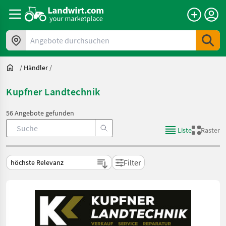
Angebote durchsuchen
/
Händler
/
Kupfner Landtechnik
56 Angebote gefunden
Liste
Raster
Filter