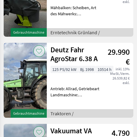
exkl.
Mähbalken: Scheiben, Art
des Mähwerks:
Frontmähwerke,
Schwadleitblech,
Klingenschnellverschluss,
Erntetechnik Grünland /
Gebrauchtmaschine
Außenschutz,
Anfahrtssicherung,
Deutz Fahr
29.990
Klingenbox, Mech. / hydr.
Mähholmentlastung
AgroStar 6.38 A
€
125 PS/92 kW
Bj. 1998
10514 h
inkl. 13%
MwSt./Verm.
26.539,82 €
exkl.
Antrieb: Allrad, Getriebeart
Landmaschine:
Lastschaltgetriebe,
Plattform: Kabine,
Zapfwellendrehzahl:
Traktoren /
Gebrauchtmaschine
540/1000,
Höchstgeschwindigkeit in
Vakuumat VA
4.790
km/h: 40 km/h, Aufladung: