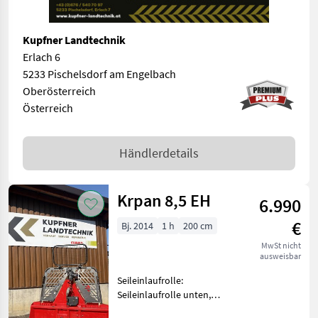
Kupfner Landtechnik
Erlach 6
5233 Pischelsdorf am Engelbach
Oberösterreich
Österreich
Händlerdetails
Krpan 8,5 EH
6.990
€
Bj. 2014
1 h
200 cm
MwSt nicht
ausweisbar
Seileinlaufrolle:
Seileinlaufrolle unten,
Zugleistung: 8, 5 Tonnen,