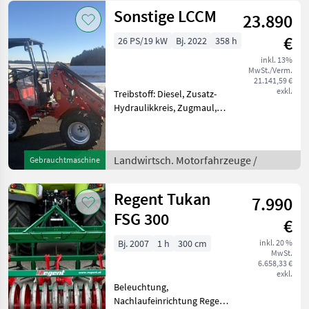
Kreuzhebelsteuerung,
Sonstige LCCM
23.890
Anzahl Achsen:
Tandemachser,
€
26 PS/19 kW
Bj. 2022
358 h
Hydraulische Knic
inkl. 13%
MwSt./Verm.
21.141,59 €
exkl.
Treibstoff: Diesel, Zusatz-
Hydraulikkreis, Zugmaul,
Schnellwechselrahmen,
hydr. Geräteverriegelung
Hoflader LCCM 26PS 3
Landwirtsch. Motorfahrzeuge /
Gebrauchtmaschine
Zylinder Euroaufnahme
Hydr. Werkzeugverrieg
Regent Tukan
7.990
FSG 300
€
Bj. 2007
1 h
300 cm
inkl. 20 %
MwSt.
6.658,33 €
exkl.
Beleuchtung,
Nachlaufeinrichtung Regent