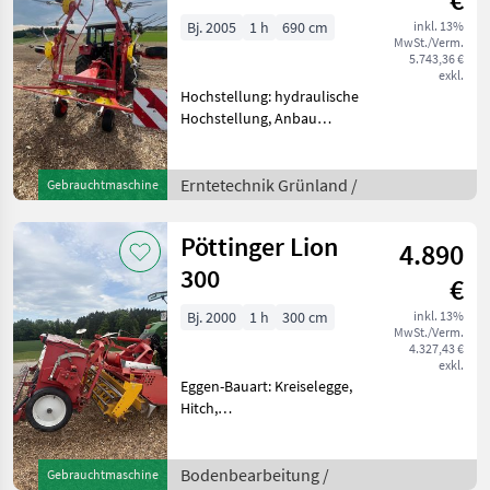
Bj. 2005
1 h
690 cm
inkl. 13%
MwSt./Verm.
5.743,36 €
exkl.
Hochstellung: hydraulische
Hochstellung, Anbau
Kreisler,
Zinkenverlustsicherung,
Grenzstreueinrichtung
Erntetechnik Grünland /
Gebrauchtmaschine
Pöttinger HIT 69N
Arbeitsbreite 6.9m, Baujahr
Pöttinger Lion
4.890
2005, Gelenkwell
300
€
Bj. 2000
1 h
300 cm
inkl. 13%
MwSt./Verm.
4.327,43 €
exkl.
Eggen-Bauart: Kreiselegge,
Hitch,
Zapfwellendurchtrieb
Säkombination Pöttinger
Lion 300 mit Feldherr
Bodenbearbeitung /
Gebrauchtmaschine