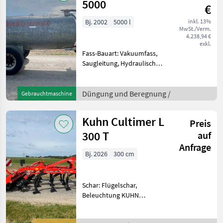
Turbola
5000
€
Bj. 2002
5000 l
inkl. 13%
MwSt./Verm.
4.238,94 €
exkl.
Fass-Bauart: Vakuumfass,
Saugleitung, Hydraulischer
Schieber Vakuumat 5000L
Vakuumfass 5000l, Schieber
vorne links, hydr. Schieber
Düngung und Beregnung /
Gebrauchtmaschine
hinten, Gelenkwelle,
Verteiler, Sa
Kuhn Cultimer L
Preis
300 T
auf
Anfrage
Bj. 2026
300 cm
Schar: Flügelschar,
Beleuchtung KUHN
Cultimer L300T
+Karbidschare DURAKARB