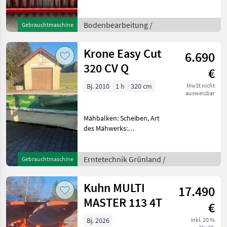
Tukan FSG300 Baujahr
2007, 3m Flügelschar-
Grubber, Keilringwalze,
Bodenbearbeitung /
Gebrauchtmaschine
Einebnungsscheiben
höhenverstellbar,
Krone Easy Cut
6.690
Beleuchtung Bodenbea
320 CV Q
€
Bj. 2010
1 h
320 cm
MwSt nicht
ausweisbar
Mähbalken: Scheiben, Art
des Mähwerks:
Heckmähwerke, Aufbereiter
Krone Easy Cut 320CV-Q
Baujahr 2010,
Erntetechnik Grünland /
Gebrauchtmaschine
Zinkenaufbereiter,
Gelenkwelle,
Kuhn MULTI
17.490
Klingenschnellwechsler
Erntete
MASTER 113 4T
€
Bj. 2026
inkl. 20 %