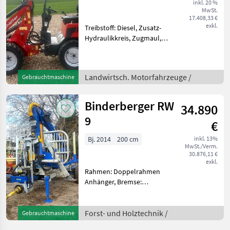
inkl. 20 %
MwSt.
17.408,33 €
exkl.
Treibstoff: Diesel, Zusatz-
Hydraulikkreis, Zugmaul,
Schnellwechselrahmen,
hydr. Geräteverriegelung
Schäffer 2028 Baujahr 2018,
Landwirtsch. Motorfahrzeuge /
Gebrauchtmaschine
26PS, Euro-Aufnahme mit
hydr. Werkzeugv
Binderberger RW
34.890
9
€
Bj. 2014
200 cm
inkl. 13%
MwSt./Verm.
30.876,11 €
exkl.
Rahmen: Doppelrahmen
Anhänger, Bremse:
Hydraulische Bremse,
Rungenpaare: 4
Rungenpaare,
Forst- und Holztechnik /
Gebrauchtmaschine
Kransteuerung: