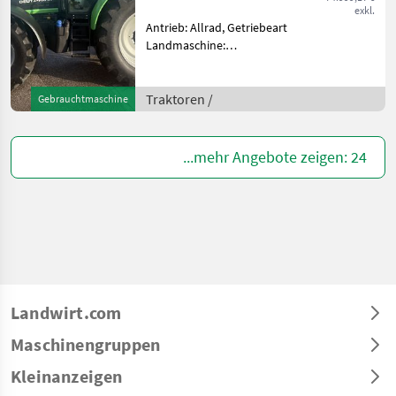
exkl.
Antrieb: Allrad, Getriebeart
Landmaschine:
Lastschaltgetriebe,
Plattform: Kabine,
Zapfwellendrehzahl:
Traktoren /
Gebrauchtmaschine
540/540E/1000,
Höchstgeschwindigkeit in
km/h: 50 km/h, Aufladung:
...mehr Angebote zeigen: 24
Tu
Landwirt.com
Maschinengruppen
Kleinanzeigen