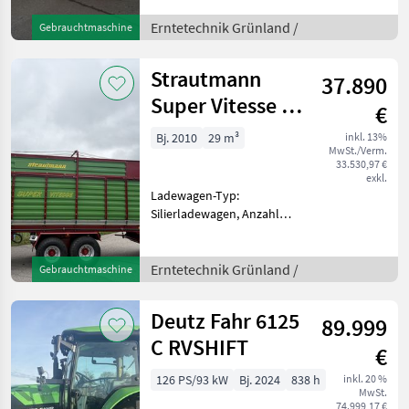
Rollant 255RC Uniwrap
Press-Wickel Kombination,
Erntetechnik Grünland /
Gebrauchtmaschine
Baujahr 2005, 16903 Ballen,
Ballendurchmesser 1.
Strautmann
37.890
Super Vitesse 2
€
Do
Bj. 2010
29 m³
inkl. 13%
MwSt./Verm.
33.530,97 €
exkl.
Ladewagen-Typ:
Silierladewagen, Anzahl
Achsen: Tandemachser,
Dosierwalze,
Druckluftbremse,
Erntetechnik Grünland /
Gebrauchtmaschine
Heckklappe, Knickdeichsel,
Kratzboden,
Deutz Fahr 6125
89.999
Querförderband,
Tandemachse,
C RVSHIFT
€
Aufbauladewagen
126 PS/93 kW
Bj. 2024
838 h
inkl. 20 %
MwSt.
74.999,17 €