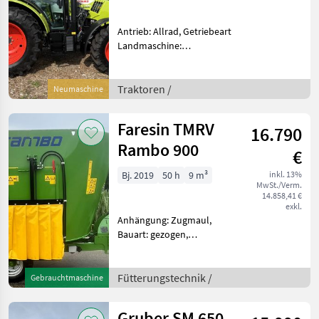
Antrieb: Allrad, Getriebeart
Landmaschine:
Lastschaltgetriebe,
Plattform: Kabine,
Zapfwellendrehzahl:
Traktoren /
Neumaschine
540/540E/1000,
Höchstgeschwindigkeit in
Faresin TMRV
16.790
km/h: 40 km/h, Aufladung:
Tu
Rambo 900
€
Bj. 2019
50 h
9 m³
inkl. 13%
MwSt./Verm.
14.858,41 €
exkl.
Anhängung: Zugmaul,
Bauart: gezogen,
Futteraustrag: rechts,
Misch-Anordnung: vertikal,
Mischsystem: Schnecken,
Fütterungstechnik /
Gebrauchtmaschine
Stützfuß, Wiegeeinrichtung
Faresin Rambo 900 -Baujahr
Gruber SM 650