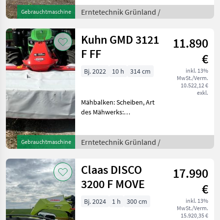
-Baujahr 2008 -Tastrad -
Erntetechnik Grünland /
Gebrauchtmaschine
Tandemfahrwerk -
Warntafel -Schwadtuch -
Gelenkwelle E
Kuhn GMD 3121
11.890
F FF
€
Bj. 2022
10 h
314 cm
inkl. 13%
MwSt./Verm.
10.522,12 €
exkl.
Mähbalken: Scheiben, Art
des Mähwerks:
Frontmähwerke,
Beleuchtung,
Klingenschnellverschluss,
Erntetechnik Grünland /
Gebrauchtmaschine
Entlastungsfedern,
Außenschutz,
Claas DISCO
17.990
Scheibensicherung SafeCut
Kuhn GMD3121F-FF
3200 F MOVE
€
Bj. 2024
1 h
300 cm
inkl. 13%
MwSt./Verm.
15.920,35 €