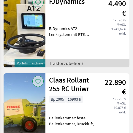
FJDynamics
4.490
€
inkl. 20 %
MwSt.
FJDynamics AT2
3.741,67 €
exkl.
Lenksystem mit RTK
Komplettset bestehend
aus: - Terminal (Tablet +
Halterung) - Lenkradmotor
- Lenkwinkelsensor -
Traktorzubehör /
Vorführmaschine
Antenne (GNSS) -
Halterungen
Claas Rollant
22.890
255 RC Uniwr
€
Bj. 2005
16903 h
inkl. 20 %
MwSt.
19.075 €
exkl.
Ballenkammer: feste
Ballenkammer, Druckluft,
Netzbindung, Schneidwerk