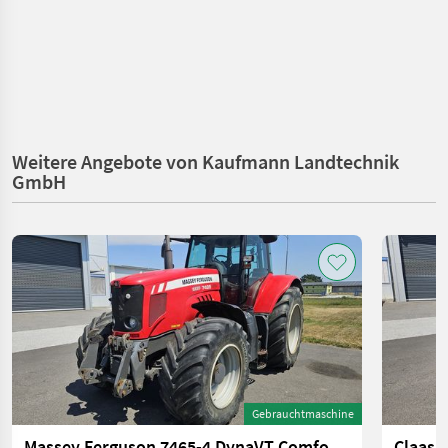
Weitere Angebote von Kaufmann Landtechnik
GmbH
Gebrauchtmaschine
Massey Ferguson 7465-4 DynaVT Comfort Plus
Claas 