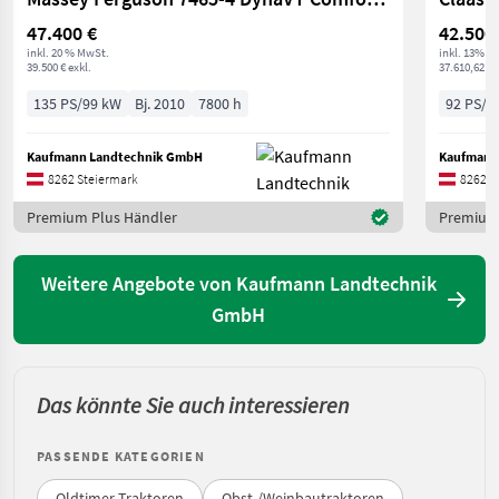
47.400 €
42.500
inkl. 20 % MwSt.
inkl. 13% M
39.500 € exkl.
37.610,62 € 
135 PS/99 kW
Bj. 2010
7800 h
92 PS/6
Kaufmann Landtechnik GmbH
Kaufmann
8262 Steiermark
8262 S
Premium Plus Händler
Premium 
Weitere Angebote von Kaufmann Landtechnik
GmbH
Das könnte Sie auch interessieren
PASSENDE KATEGORIEN
Oldtimer Traktoren
Obst-/Weinbautraktoren