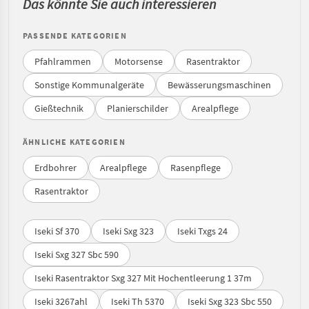
Das könnte Sie auch interessieren
PASSENDE KATEGORIEN
Pfahlrammen
Motorsense
Rasentraktor
Sonstige Kommunalgeräte
Bewässerungsmaschinen
Gießtechnik
Planierschilder
Arealpflege
ÄHNLICHE KATEGORIEN
Erdbohrer
Arealpflege
Rasenpflege
Rasentraktor
Iseki Sf 370
Iseki Sxg 323
Iseki Txgs 24
Iseki Sxg 327 Sbc 590
Iseki Rasentraktor Sxg 327 Mit Hochentleerung 1 37m
Iseki 3267ahl
Iseki Th 5370
Iseki Sxg 323 Sbc 550