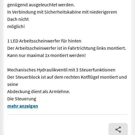
genügend ausgeleuchtet werden.
In Verbindung mit Sicherheitskabine mit niederigerem
Dach nicht
möglich!
1 LED Arbeitsscheinwerfer für hinten
Der Arbeitsscheinwerfer ist in Fahrtrichtung links montiert.
Kann nur maximal 1x montiert werden!
Mechanisches Hydraulikventil mit 3 Steuerfunktionen
Der Steuerblock ist auf dem rechten Kotflügel montiert und
seine
Abdeckung dient als Armlehne.
Die Steuerung
Grundmaschine TM 3267 AHLK (mit Kabine) mit neuer Typengeneh
mehr anzeigen