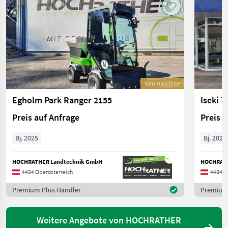
Neumaschine
Egholm Park Ranger 2155
Iseki 
Preis auf Anfrage
Preis 
Bj. 2025
Bj. 2023
HOCHRATHER Landtechnik GmbH
HOCHRATH
4484 Oberösterreich
4484 O
Premium Plus Händler
Premium 
Weitere Angebote von HOCHRATHER