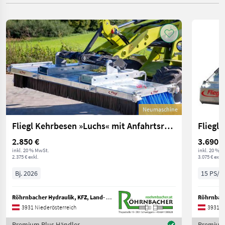
Neumaschine
Fliegl Kehrbesen »Luchs« mit Anfahrtsrollen und Eckbese
Fliegl
2.850 €
3.690 €
inkl. 20 % MwSt.
inkl. 20 % 
2.375 € exkl.
3.075 € exkl.
Bj. 2026
15 PS/1
Röhrnbacher Hydraulik, KFZ, Land- & Baumaschinen Handel
3931 Niederösterreich
3931 N
Premium Plus Händler
Premium 