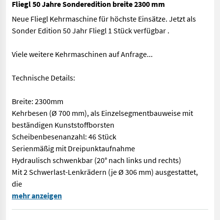
Fliegl 50 Jahre Sonderedition breite 2300 mm
Neue Fliegl Kehrmaschine für höchste Einsätze. Jetzt als
Sonder Edition 50 Jahr Fliegl 1 Stück verfügbar .
Viele weitere Kehrmaschinen auf Anfrage...
Technische Details:
Breite: 2300mm
Kehrbesen (Ø 700 mm), als Einzelsegmentbauweise mit
beständigen Kunststoffborsten
Scheibenbesenanzahl: 46 Stück
Serienmäßig mit Dreipunktaufnahme
Hydraulisch schwenkbar (20° nach links und rechts)
Mit 2 Schwerlast-Lenkrädern (je Ø 306 mm) ausgestattet,
die
Neue Fliegl Kehrmaschine für höchste Einsätze. Jetzt als Sond
mehr anzeigen