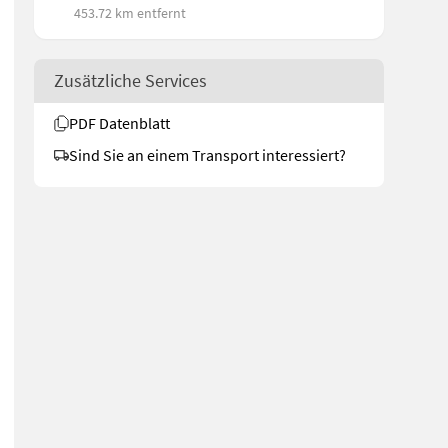
453.72 km entfernt
Zusätzliche Services
PDF Datenblatt
Sind Sie an einem Transport interessiert?
sche Seitenverschiebung: 400 mm, selbstschmierend gelagert Techni