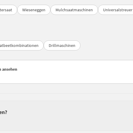
tersaat
Wieseneggen
Mulchsaatmaschinen
Universalstreuer
atbeetkombinationen
Drillmaschinen
en ansehen
en?