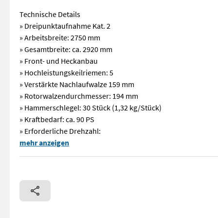
Technische Details
» Dreipunktaufnahme Kat. 2
» Arbeitsbreite: 2750 mm
» Gesamtbreite: ca. 2920 mm
» Front- und Heckanbau
» Hochleistungskeilriemen: 5
» Verstärkte Nachlaufwalze 159 mm
» Rotorwalzendurchmesser: 194 mm
» Hammerschlegel: 30 Stück (1,32 kg/Stück)
» Kraftbedarf: ca. 90 PS
» Erforderliche Drehzahl:
Arbeitsbreite 2750 mm / Dreipunktaufnahme Kat. 2 / mit Drehz
mehr anzeigen