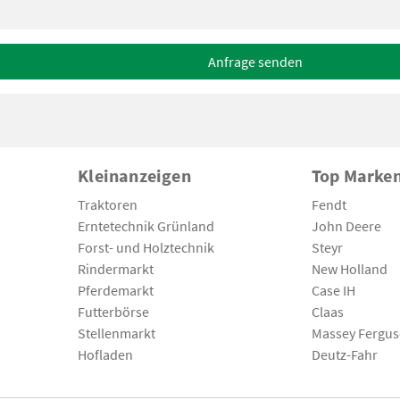
Anfrage senden
Kleinanzeigen
Top Marke
Traktoren
Fendt
Erntetechnik Grünland
John Deere
Forst- und Holztechnik
Steyr
Rindermarkt
New Holland
Pferdemarkt
Case IH
Futterbörse
Claas
Stellenmarkt
Massey Fergu
Hofladen
Deutz-Fahr