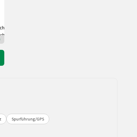
Rettenbacher Landmaschinen
5421 Salzburg
Premium Plus Händler
z
Spurführung/GPS