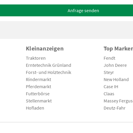
Anfrage senden
Kleinanzeigen
Top Marke
Traktoren
Fendt
Erntetechnik Grünland
John Deere
Forst- und Holztechnik
Steyr
Rindermarkt
New Holland
Pferdemarkt
Case IH
Futterbörse
Claas
Stellenmarkt
Massey Fergu
Hofladen
Deutz-Fahr