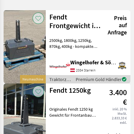
verfeinern
Fendt
Preis
Kategorie
Land
Filter
2
Frontgewicht in
auf
Anfrage
allen Größen
7
AKTUELLER
2500kg, 1800kg, 1250kg,
Zurücksetzen
Ergebnisse
PFAD
870kg, 400kg - kompakte
anzeigen
Fendt
und komfortable
Frontgewicht
Gussgewichte - für jede
1250 Kg
Wingelhofer & Söhne GmbH
Anwendung ist ein
passendes Frontgewicht
2084 Starrein
KATEGORIE
das A und O für eine
WÄHLEN
Traktorzubehör
Premium Gold Händler
Neumaschine
effiziente A
/ Fendt
Fendt 1250kg
Landtechnik
7
3.400
€
MARKTPLATZ
Originales Fendt 1250 kg
inkl. 20 %
MwSt.
Marktplatz
Händlerangebote
Kleinanzeigen
Gewicht für Frontanbau
2.833,33 €
und Heckanbau, 3-
exkl.
Punktanhängung
Traktorzubehör