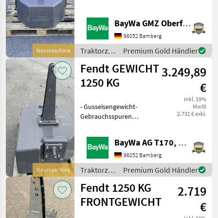
BayWa GMZ Oberfranken
96052 Bamberg
Traktorzubehör
Premium Gold Händler
Neumaschine
/ Fendt
Fendt GEWICHT
3.249,89
1250 KG
€
inkl. 19%
- Gusseisengewicht-
MwSt
2.731 € exkl.
Gebrauchsspuren
vorhanden Traktorzubehör
Frontgewichte
BayWa AG T170, Bamberg
96052 Bamberg
Traktorzubehör
Premium Gold Händler
Neumaschine
/ Fendt
Fendt 1250 KG
2.719
FRONTGEWICHT
€