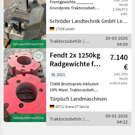
inkl. 19%
Frontgewichte ________
MwSt
Grundpreis Traktorzubehör
2.284,87 €
Sonstiges Traktorzubehör
exkl.
Schröder Landtechnik GmbH Leizen
17209 Leizen
20-03-2026
Traktorzubehör /
04:09
Gebrauchtmaschine
Fendt
Fendt 2x 1250kg
7.140
Radgewichte für
€
1050
Bj. 2021
inkl. 19%
MwSt
6.000 € exkl.
7140€ Bruttopreis inklusive
19% Mwst. Traktorzubehör
Frontgewichte
Türpisch Landmaschinen
06712 Grana OT Salsitz
09-01-2026
Gebrauchtmaschine
Traktorzubehör /
04:22
Fendt