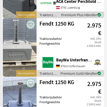
ACA Center Perchtold - Perchtold & Sohn GmbH
Frontgewichte
8750 Judenburg
Traktorzubehör
Premium Plus Händler
Neumaschine
/ Fendt
Fendt 1250 KG
2.975
€
Traktorzubehör
inkl. 19%
MwSt
Frontgewichte
2.500 € exkl.
BayWa Unterfranken
97618 Wülfershausen
Traktorzubehör
Premium Gold Händler
Neumaschine
/ Fendt
Fendt 1250 KG
2.975
€
Traktorzubehör
inkl. 19%
MwSt
Frontgewichte
2.500 € exkl.