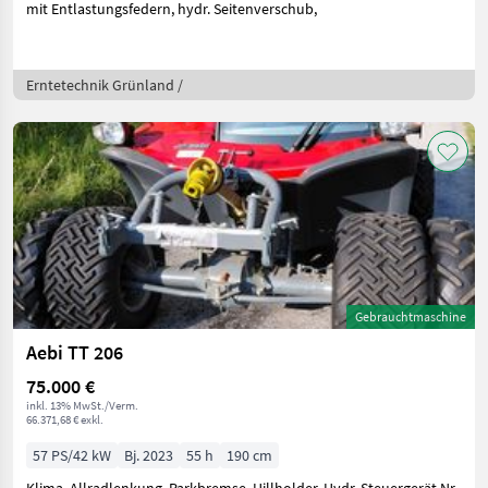
mit Entlastungsfedern, hydr. Seitenverschub,
Erntetechnik Grünland /
Gebrauchtmaschine
Aebi TT 206
75.000 €
inkl. 13% MwSt./Verm.
66.371,68 € exkl.
57 PS/42 kW
Bj. 2023
55 h
190 cm