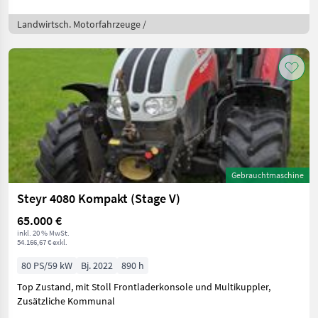
Landwirtsch. Motorfahrzeuge /
Gebrauchtmaschine
Steyr 4080 Kompakt (Stage V)
65.000 €
inkl. 20 % MwSt.
54.166,67 € exkl.
80 PS/59 kW
Bj. 2022
890 h
Top Zustand, mit Stoll Frontladerkonsole und Multikuppler,
Zusätzliche Kommunal