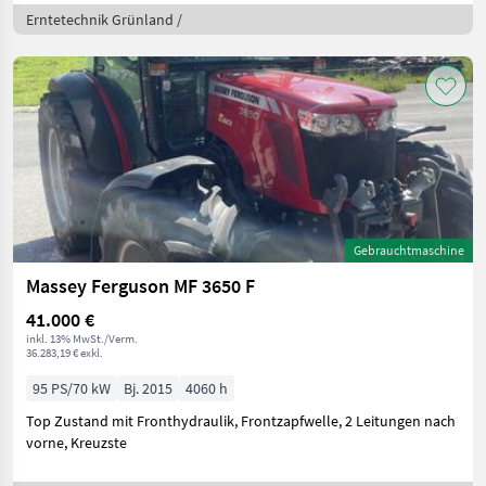
Erntetechnik Grünland /
Gebrauchtmaschine
Massey Ferguson MF 3650 F
41.000 €
inkl. 13% MwSt./Verm.
36.283,19 € exkl.
95 PS/70 kW
Bj. 2015
4060 h
Top Zustand mit Fronthydraulik, Frontzapfwelle, 2 Leitungen nach
vorne, Kreuzste