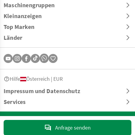
Maschinengruppen
Kleinanzeigen
Top Marken
Länder
Hilfe
Österreich | EUR
Impressum und Datenschutz
Services
© Copyright 2026 Landwirt.com GmbH Alle Rechte vorbehalten. Alle
Angaben ohne Gewähr - Druck- und Satzfehler vorbehalten.
Anfrage senden
marktplatz@landwirt.com