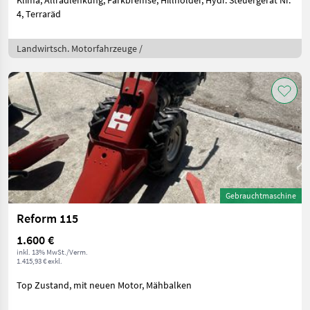
Klima, Allradlenkung, Parkbremse, Hillholder, Hydr. Steuergerät Nr.
4, Terraräd
Landwirtsch. Motorfahrzeuge /
Gebrauchtmaschine
Reform 115
1.600 €
inkl. 13% MwSt./Verm.
1.415,93 € exkl.
Top Zustand, mit neuen Motor, Mähbalken