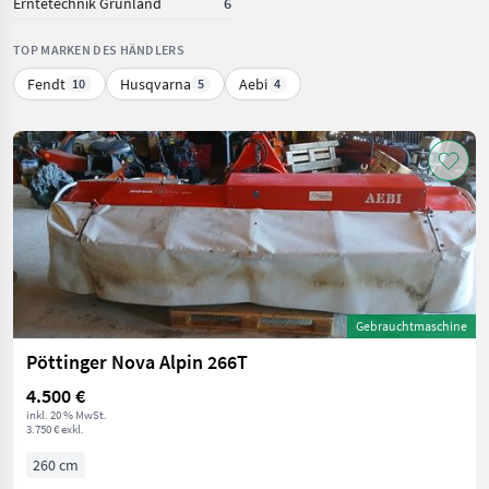
Erntetechnik Grünland
6
TOP MARKEN DES HÄNDLERS
Fendt
Husqvarna
Aebi
10
5
4
Gebrauchtmaschine
Pöttinger Nova Alpin 266T
4.500 €
inkl. 20 % MwSt.
3.750 € exkl.
260 cm