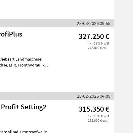
28-03-2026 09:55
rofiPlus
327.250 €
inkl. 19% MwSt
275.000 € exkl.
Getriebeart Landmaschine:
chse, EHR, Fronthydraulik,
 u
25-02-2026 04:05
Profi+ Setting2
315.350 €
inkl. 19% MwSt
265.000 € exkl.
eb: Allrad, Frontzapfwelle,