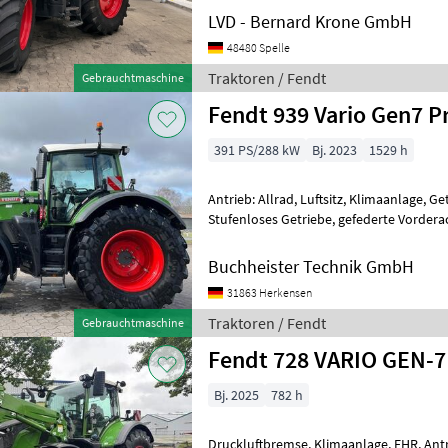
LVD - Bernard Krone GmbH
48480 Spelle
Traktoren / Fendt
Gebrauchtmaschine
Fendt 939 Vario Gen7 P
391 PS/288 kW
Bj. 2023
1529 h
Antrieb: Allrad, Luftsitz, Klimaanlage, 
Stufenloses Getriebe, gefederte Vordera
Höchstgeschwindigkeit in km/h: 60 km/h
Buchheister Technik GmbH
31863 Herkensen
Traktoren / Fendt
Gebrauchtmaschine
Fendt 728 VARIO GEN-7 
Bj. 2025
782 h
Druckluftbremse, Klimaanlage, EHR, Antri