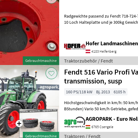
Radgewichte passend zu Fendt 718-724-728 - 818 - 820
10 Loch Halteplatte und je 300kg Gewic
Traktorzubehör Sonstiges Tr
Hofer Landmaschinen
4183 Helfenberg
Traktorzubehör / Fendt
Gebrauchtmaschine
Fendt 516 Vario Profi V
transmission, susp
160 PS/118 kW
Bj. 2013
6105 h
Höchstgeschwindigkeit in km/h: 50 km/h 
BStunden) Vario 50 km/h Getriebe, gefederte Achse, gefederte Kabine,
komplettes Trimble, Druckluft
AGROPARK - Euro Noli
6765 Csengele
Traktoren / Fendt
Gebrauchtmaschine