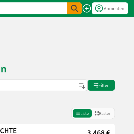
Anmelden
en
Filter
Liste
Raster
ICHTE
3.468 €