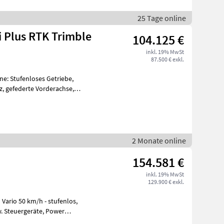
25 Tage online
i Plus RTK Trimble
104.125 €
inkl. 19% MwSt
87.500 € exkl.
e: Stufenloses Getriebe,
tz, gefederte Vorderachse,
h G
2 Monate online
154.581 €
inkl. 19% MwSt
129.900 € exkl.
Vario 50 km/h - stufenlos,