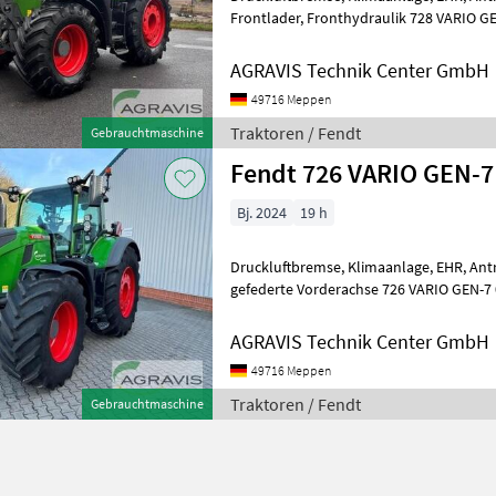
Frontlader, Fronthydraulik 728 VARIO GEN-7 0010 gebr
Vario Gen 7 Allradschlepper Profi+ Se
AGRAVIS Technik Center GmbH
49716 Meppen
Traktoren / Fendt
Gebrauchtmaschine
Fendt 726 VARIO GEN-7 
Bj. 2024
19 h
Druckluftbremse, Klimaanlage, EHR, Antri
gefederte Vorderachse 726 VARIO GEN-7 0010 unben. Fendt- 7
Gen 7 Allradschlepper Profi+ Set 1
AGRAVIS Technik Center GmbH
49716 Meppen
Traktoren / Fendt
Gebrauchtmaschine