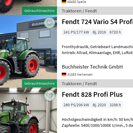
48480 Spelle
Traktoren / Fendt
Gebrauchtmaschine
Fendt 724 Vario S4 Prof
241 PS/177 kW
Bj. 2016
6720 h
Fronthydraulik, Getriebeart Landmaschin
Antrieb: Allrad, Klimaanlage, EHR, Luftsi
Höchstgeschwindigkeit in km/h: 50 km/
Buchheister Technik GmbH
31863 Herkensen
Traktoren / Fendt
Gebrauchtmaschine
Fendt 828 Profi Plus
280 PS/206 kW
Bj. 2020
3298 h
Höchstgeschwindigkeit in km/h: 50 km/h 
Zapfwelle: 540E/1000/1000E U/min., 5 dw. Steuergeräte, Power
Beyond, gefederte Vorderachse, gefeder