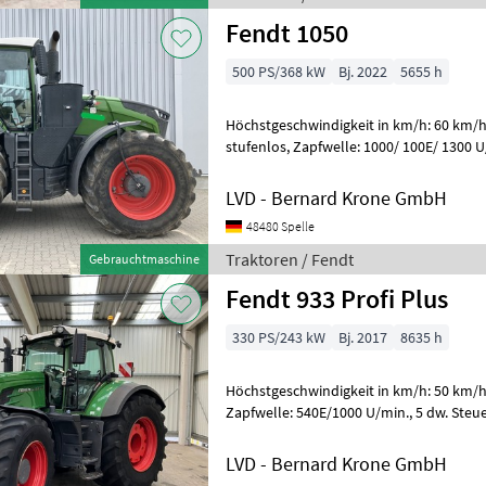
Fendt 1050
500 PS/368 kW
Bj. 2022
5655 h
Höchstgeschwindigkeit in km/h: 60 km/h
stufenlos, Zapfwelle: 1000/ 100E/ 1300 U/min., gefederte Vorderachse,
gefederte Kabine, autom. Klimaa
LVD - Bernard Krone GmbH
48480 Spelle
Traktoren / Fendt
Gebrauchtmaschine
Fendt 933 Profi Plus
330 PS/243 kW
Bj. 2017
8635 h
Höchstgeschwindigkeit in km/h: 50 km/h 
Zapfwelle: 540E/1000 U/min., 5 dw. Steuergeräte, Power Beyond,
gefederte Vorderachse, luftgefederte
LVD - Bernard Krone GmbH