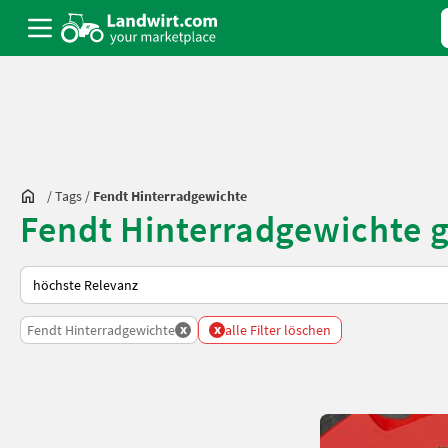
/
Tags
/
Fendt Hinterradgewichte
Fendt Hinterradgewichte 
So wird auf Landwirt.com sortiert
x
x
Fendt Hinterradgewichte
alle Filter löschen