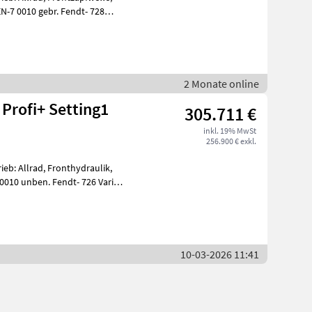
. Fendt- 728
2 Monate online
Profi+ Setting1
305.711 €
inkl. 19% MwSt
256.900 € exkl.
eb: Allrad, Fronthydraulik,
26 Vario
10-03-2026 11:41