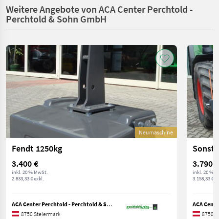
Weitere Angebote von ACA Center Perchtold -
Perchtold & Sohn GmbH
Neumaschine
Fendt 1250kg
3.400 €
3.790 €
inkl. 20 % MwSt.
inkl. 20 % 
2.833,33 € exkl.
3.158,33 € ex
ACA Center Perchtold - Perchtold & Sohn GmbH
8750 Steiermark
8750 S