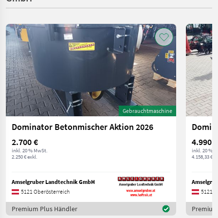
Gebrauchtmaschine
Dominator Betonmischer Aktion 2026
Domina
2.700 €
4.990 €
inkl. 20 % MwSt.
inkl. 20 % 
2.250 € exkl.
4.158,33 € ex
Amselgruber Landtechnik GmbH
Amselgru
5121 Oberösterreich
5121 O
Premium Plus Händler
Premium 