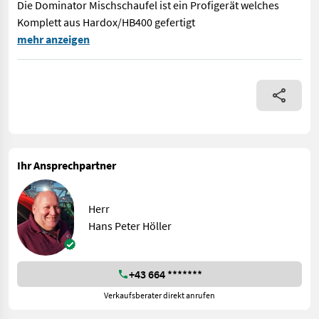
Die Dominator Mischschaufel ist ein Profigerät welches
Komplett aus Hardox/HB400 gefertigt
Betonmischschaufel mit 350 Liter Inhalt passend für alle Hofla
mehr anzeigen
Ihr Ansprechpartner
Herr
Hans Peter Höller
+43 664 *******
Verkaufsberater direkt anrufen