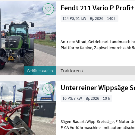
Fendt 211 Vario P Profi+
124 PS/91 kW
Bj. 2026
140 h
Antrieb: Allrad, Getriebeart Landmaschine
Plattform: Kabine, Zapfwellendrehzahl: 
Höchstgeschwindigkeit in km/h: 40 km/h,
Traktoren /
Vorführmaschine
Unterreiner Wippsäge S
10 PS/7 kW
Bj. 2026
10 h
Sägen-Bauart: Wipp-Kreissäge, E-Motor U
P-CA Vorführmaschine - mit automatischer Wippe - Zapfwellenantrieb -
3-teiliges Teleskopförder