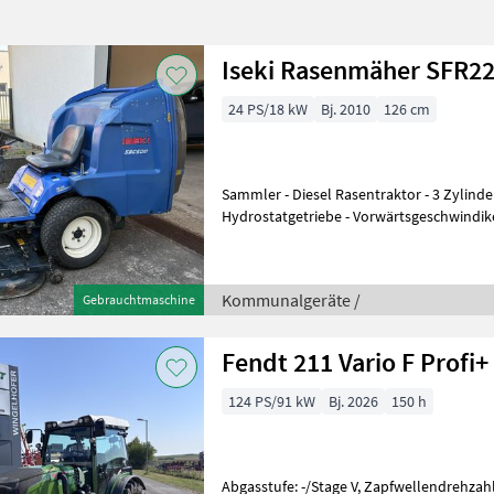
Iseki Rasenmäher SFR22
24 PS/18 kW
Bj. 2010
126 cm
Sammler - Diesel Rasentraktor - 3 Zylind
Hydrostatgetriebe - Vorwärtsgeschwindike
Rückwärtsgeschwindikeit: 10 km/h - Ser
Kommunalgeräte /
Gebrauchtmaschine
Fendt 211 Vario F Profi+
124 PS/91 kW
Bj. 2026
150 h
Abgasstufe: -/Stage V, Zapfwellendrehzah