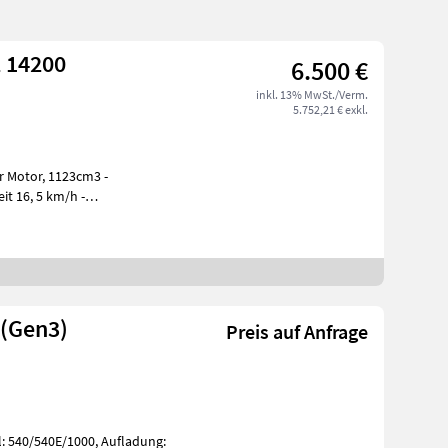
 14200
6.500 €
inkl. 13% MwSt./Verm.
5.752,21 € exkl.
er Motor, 1123cm3 -
it 16, 5 km/h -
volenkun
 (Gen3)
Preis auf Anfrage
l: 540/540E/1000, Aufladung: