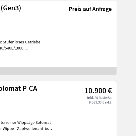
 (Gen3)
Preis auf Anfrage
: Stufenloses Getriebe,
540/540E/1000,
 Aufladung:
olomat P-CA
10.900 €
inkl. 20 % MwSt.
9.083,33 € exkl.
nterreiner Wippsäge Solomat