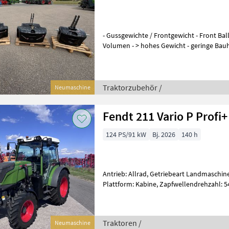
- Gussgewichte / Frontgewicht - Front Ballastie
Volumen - > hohes Gewicht - geringe Bau
vorhandene Baugröße
Traktorzubehör /
Neumaschine
Fendt 211 Vario P Profi+
124 PS/91 kW
Bj. 2026
140 h
Antrieb: Allrad, Getriebeart Landmaschine
Plattform: Kabine, Zapfwellendrehzahl: 
Höchstgeschwindigkeit in km/h: 40 km/h,
Traktoren /
Neumaschine