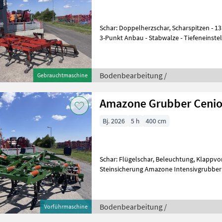
Schar: Doppelherzschar, Scharspitzen - 13
3-Punkt Anbau - Stabwalze - Tiefeneinstel
Überlastsicherung mittels
Bodenbearbeitung /
Gebrauchtmaschine
Amazone Grubber Cenio
Bj. 2026
5 h
400 cm
Schar: Flügelschar, Beleuchtung, Klappvor
Steinsicherung Amazone Intensivgrubber 
Automatische Druckfeder-Überlastsicher
Bodenbearbeitung /
Vorführmaschine