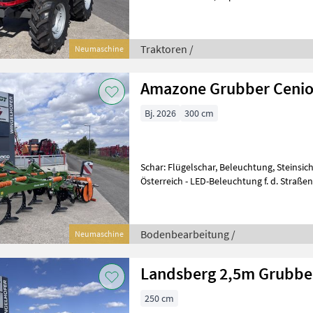
Höchstgeschwindigkeit in km/h: 40 km/h,
Traktoren /
Neumaschine
Amazone Grubber Cenio
Bj. 2026
300 cm
Schar: Flügelschar, Beleuchtung, Steinsic
Österreich - LED-Beleuchtung f. d. Straßenfahrt - Hydraulische
Arbeitstiefenverstellung - C
Bodenbearbeitung /
Neumaschine
Landsberg 2,5m Grubbe
250 cm