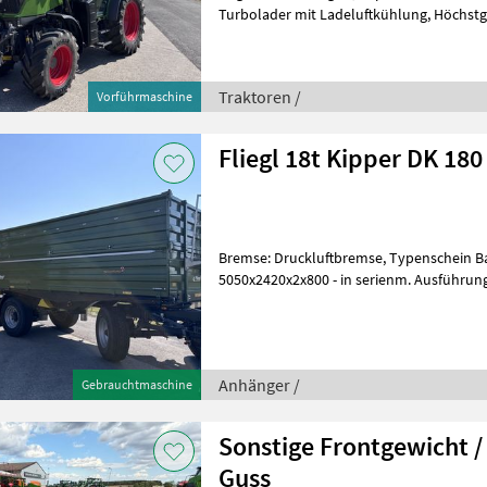
Turbolader mit Ladeluftkühlung, Höchstg
km/h, Getriebeart Landmaschine: St
Traktoren /
Vorführmaschine
Fliegl 18t Kipper DK 18
Bremse: Druckluftbremse, Typenschein Baujahr 
5050x2420x2x800 - in serienm. Ausführung 
Deichsel - Unterbau grau - Schmut
Anhänger /
Gebrauchtmaschine
Sonstige Frontgewicht 
Guss