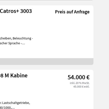
Catros+ 3003
Preis auf Anfrage
cheiben, Beleuchtung -
cher Sprache -
einklappen
08 M Kabine
54.000 €
inkl. 20 % MwSt.
45.000 € exkl.
: Lastschaltgetriebe,
40/1000,