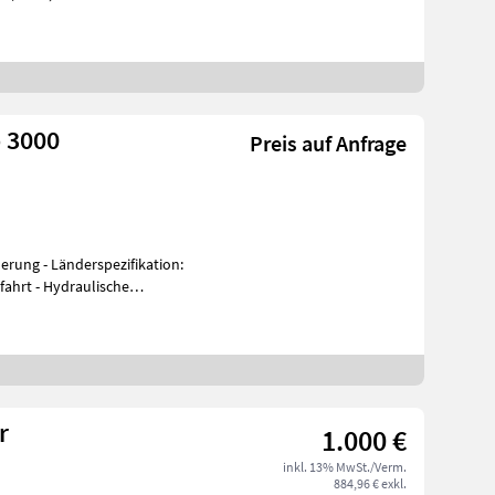
 Aufladung: Turbola
 3000
Preis auf Anfrage
herung - Länderspezifikation:
r
1.000 €
inkl. 13% MwSt./Verm.
884,96 € exkl.