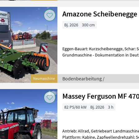
Amazone Scheibenegge 
Bj. 2026
300 cm
Eggen-Bauart: Kurzscheibenegge, Schar: S
Grundmaschine - Dokumentation in Deuts
Scheibenträgerfeld - Randscheiben zum 
Bodenbearbeitung /
Neumaschine
Massey Ferguson MF 47
82 PS/60 kW
Bj. 2026
3 h
Antrieb: Allrad, Getriebeart Landmaschine
Plattform: Kabine, Zapfwellendrehzahl: 5