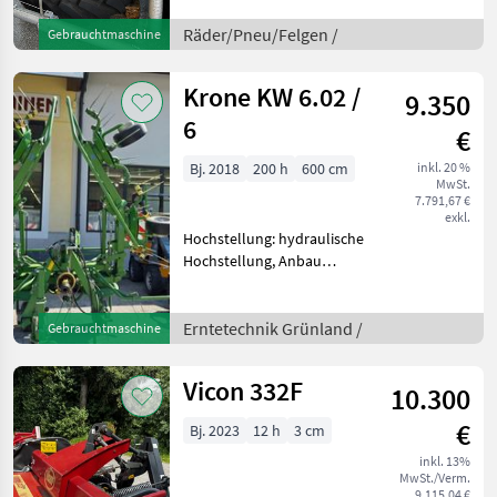
Schlauchlos (TL), Bauweise:
Radialreifen,
Räder/Pneu/Felgen /
Gebrauchtmaschine
Felgendurchmesser
Krone KW 6.02 /
9.350
6
€
Bj. 2018
200 h
600 cm
inkl. 20 %
MwSt.
7.791,67 €
exkl.
Hochstellung: hydraulische
Hochstellung, Anbau
Kreisler,
Zinkenverlustsicherung,
Grenzstreueinrichtung,
Erntetechnik Grünland /
Gebrauchtmaschine
Streuwinkelverstellung,
Schutzbügel serienmäßige
Vicon 332F
10.300
Ausführung * Kr
€
Bj. 2023
12 h
3 cm
inkl. 13%
MwSt./Verm.
9.115,04 €