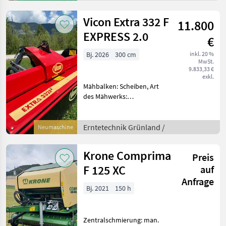
Vicon Extra 332 F
11.800
EXPRESS 2.0
€
Bj. 2026
300 cm
inkl. 20 %
MwSt.
9.833,33 €
exkl.
Mähbalken: Scheiben, Art
des Mähwerks:
Frontmähwerke neues
Vicon Frontmähwerk wegen
Umstieg abzugeben MY
Erntetechnik Grünland /
Neumaschine
2026/ BJ 2025 inkl
Gelenkwelle 3 Klingen
Krone Comprima
Preis
Technoligie fü
F 125 XC
auf
Anfrage
Bj. 2021
150 h
Zentralschmierung: man.