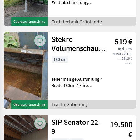
Zentralschmierung,
Ballenkammer: feste
Ballenkammer, Druckluft,
Netzbindung,
Erntetechnik Grünland /
Gebrauchtmaschine
Rollenniederhalter,
Schneidwerk schöne
Stekro
519 €
Comrpima Solo Presse 26
Mess
Volumenschaufel
inkl. 13%
MwSt./Verm.
180cm
459,29 €
180 cm
exkl.
serienmäßige Ausführung *
Breite 180cm * Euro
Aufnahme Traktorzubehör
Frontlader-Anbaugeräte
Traktorzubehör /
Gebrauchtmaschine
SIP Senator 22 -
19.500
9
€