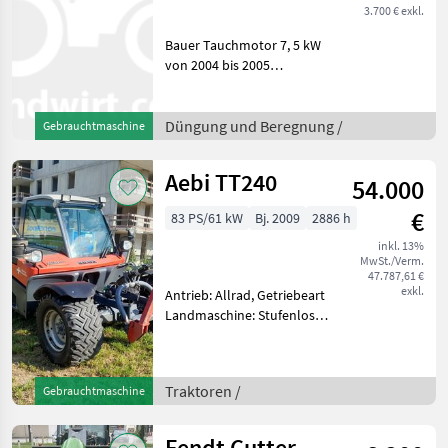
3.700 € exkl.
Bauer Tauchmotor 7, 5 kW
von 2004 bis 2005
verwendet, dann
eingelagert. mit
Vorgeschaltenem
Düngung und Beregnung /
Gebrauchtmaschine
Planetengetriebe Flügel
Durchmesser Artikel Nr.
Aebi TT240
54.000
6170276 Grubeninh
€
83 PS/61 kW
Bj. 2009
2886 h
inkl. 13%
MwSt./Verm.
47.787,61 €
exkl.
Antrieb: Allrad, Getriebeart
Landmaschine: Stufenloses
Getriebe, Plattform: Kabine,
Zapfwellendrehzahl:
540/1000,
Traktoren /
Gebrauchtmaschine
Höchstgeschwindigkeit in
km/h: 40 km/h, Aufladung:
Turbo
Fendt Cutter