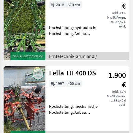
€
Bj. 2018
670 cm
inkl. 13%
MwSt./Verm.
8.672,57 €
exkl.
Hochstellung: hydraulische
Hochstellung, Anbau
Kreisler, Beleuchtung,
Zinkenverlustsicherung,
Grenzstreueinrichtung,
Erntetechnik Grünland /
Gebrauchtmaschine
Streuwinkelverstellung,
Schutzbügel serienmäßige
Ausfü
Fella TH 400 DS
1.900
€
Bj. 1997
400 cm
inkl. 13%
MwSt./Verm.
1.681,42 €
exkl.
Hochstellung: mechanische
Hochstellung, Anbau
Kreisler,
Zinkenverlustsicherung,
Schutzbügel serienmäßige