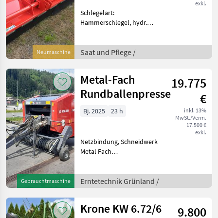
exkl.
Schlegelart:
Hammerschlegel, hydr.
Seitenverschub, Walzen,
Freilauf im Getriebe,
Kettenschutz, seitliche
Saat und Pflege /
Neumaschine
Kufen, Bodenstützwalze
serienmäßige Ausführung *
Metal-Fach
19.775
Mulcher mit 2, 5
Rundballenpresse
€
Bj. 2025
23 h
inkl. 13%
MwSt./Verm.
17.500 €
exkl.
Netzbindung, Schneidwerk
Metal Fach
Rundballenpresse, ca. 500
Ballen 11 Messer
Schneidwerk hydraulische
Erntetechnik Grünland /
Gebrauchtmaschine
Bremse AS Bereifung
neuwertiger Zustand
Krone KW 6.72/6
9.800
Kunde hat a