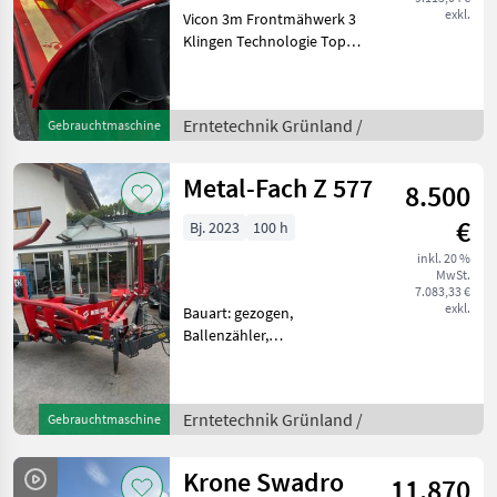
exkl.
Vicon 3m Frontmähwerk 3
Klingen Technologie Top
Zustand Prompt verfügbar
Baujahr 2022 Modell 2023!
Erntetechnik Grünland
Erntetechnik Grünland /
Gebrauchtmaschine
Mähwerke
Metal-Fach Z 577
8.500
€
Bj. 2023
100 h
inkl. 20 %
MwSt.
7.083,33 €
exkl.
Bauart: gezogen,
Ballenzähler,
Bowdenzugbedienung
Metal Fach Seitenlader Top
zusatnd wenig benützt
Erntetechnik Grünland /
Gebrauchtmaschine
umgestiegen auf Kombi
Presse bis 1000kg Ballen!
Bowdenzug Bed
Krone Swadro
11.870