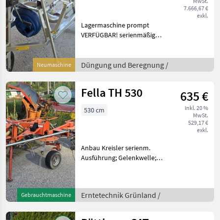
MwSt.
7.666,67 €
exkl.
Lagermaschine prompt
VERFÜGBAR! serienmäßige
Ausführung Technische
Daten: E-Motorleistung: 11
kW Förderleistung: 3000 –
Düngung und Beregnung /
Neumaschine
6000 Liter/ min
Max.Förderhöhe:
Fella TH 530
635 €
inkl. 20 %
530 cm
MwSt.
529,17 €
exkl.
Anbau Kreisler serienm.
Ausführung; Gelenkwelle;
Arbeitsbreite: 5, 30m + 4
Kreiseln mit 6 Zinkenarmen
+ Anbaugerät über
Erntetechnik Grünland /
Gebrauchtmaschine
Zugdeichsel + perfekt für
kleinere Traktore