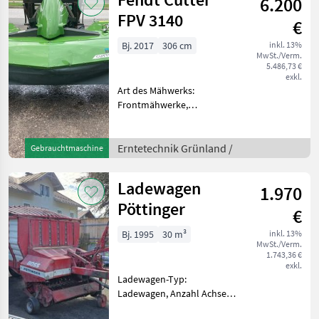
6.200
FPV 3140
€
Bj. 2017
306 cm
inkl. 13%
MwSt./Verm.
5.486,73 €
exkl.
Art des Mähwerks:
Frontmähwerke,
Mähbalken: Trommel
serienmäßige Ausführung +
Gelenkwelle +
Erntetechnik Grünland /
Gebrauchtmaschine
Trommelmähwerk +
Anbau-Weisterdreieck +
Ladewagen
1.970
technisch in Ordnung +
Gelenk
Pöttinger
€
Bj. 1995
30 m³
inkl. 13%
MwSt./Verm.
1.743,36 €
exkl.
Ladewagen-Typ:
Ladewagen, Anzahl Achsen:
Einachser, Heckklappe