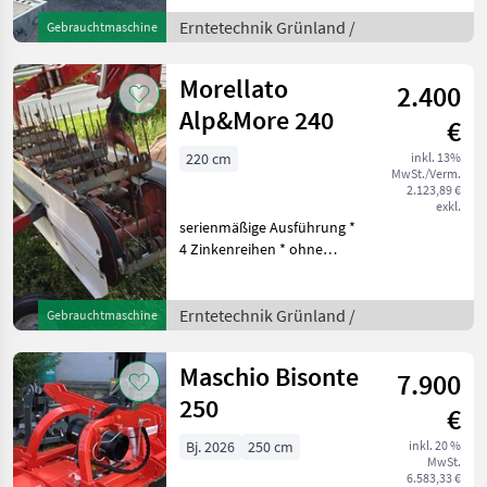
funktionstauglicher
pöttinger Ladewagen ca.
Erntetechnik Grünland /
Gebrauchtmaschine
30m bei mittlerer Pressung
Pick up 1, 60m funktioiniert,
Morellato
2.400
Alp&More 240
€
220 cm
inkl. 13%
MwSt./Verm.
2.123,89 €
exkl.
serienmäßige Ausführung *
4 Zinkenreihen * ohne
Gelenkwelle *
Höhenverstellbar vorne
über 2 Tasträder * 3-Punkt
Erntetechnik Grünland /
Gebrauchtmaschine
Anbau * Drehrichtung
Carraro/Aebi 540 U/min Er
Maschio Bisonte
7.900
250
€
Bj. 2026
250 cm
inkl. 20 %
MwSt.
6.583,33 €