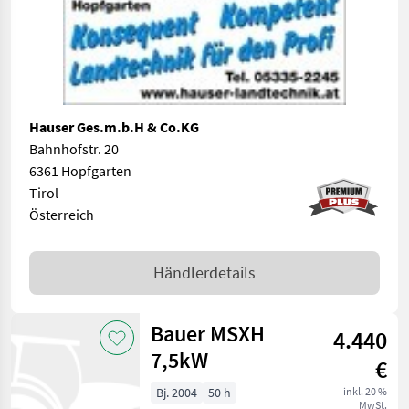
Hauser Ges.m.b.H & Co.KG
Bahnhofstr. 20
6361 Hopfgarten
Tirol
Österreich
Händlerdetails
Bauer MSXH
4.440
7,5kW
€
Bj. 2004
50 h
inkl. 20 %
MwSt.