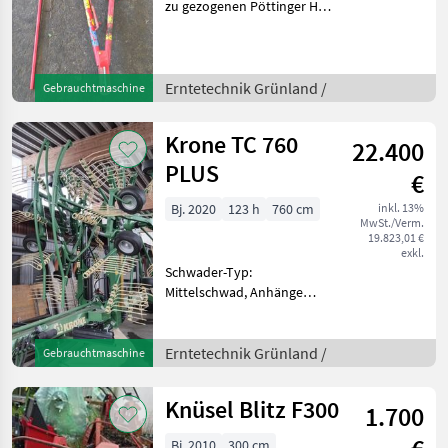
zu gezogenen Pöttinger Hit
47 Erntetechnik Grünland
Kreiselheuer
Erntetechnik Grünland /
Gebrauchtmaschine
Krone TC 760
22.400
PLUS
€
Bj. 2020
123 h
760 cm
inkl. 13%
MwSt./Verm.
19.823,01 €
exkl.
Schwader-Typ:
Mittelschwad, Anhänge
Schwader, Beleuchtung,
Lenkachse, Tandemachse,
Schwadtuch,
Erntetechnik Grünland /
Gebrauchtmaschine
Federentlastung Schöner
Gebrauchter
Knüsel Blitz F300
1.700
Mittelschwader in
Vollausstattung 6 Rad
Bj. 2010
300 cm