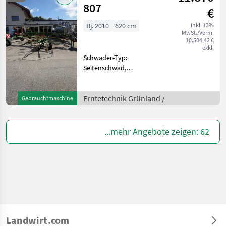
807
€
Bj. 2010
620 cm
inkl. 13%
MwSt./Verm.
10.504,42 €
exkl.
Schwader-Typ:
Seitenschwad,
Beleuchtung, Lenkachse,
Zinkenverlustsicherung,
Schwadtuch Arbeitsbreite 6,
Erntetechnik Grünland /
Gebrauchtmaschine
20m vorne 10 hinten 13
Arme Schwadbreite 80-
140cm gelenktes Fa
...mehr Angebote zeigen: 62
Landwirt.com