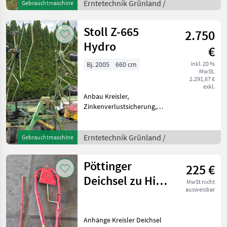
Erntetechnik Grünland /
Gebrauchtmaschine
Ausführung * Gelenkwelle *
funktionstauglich *
mechanisc
Stoll Z-665
2.750
Hydro
€
Bj. 2005
660 cm
inkl. 20 %
MwSt.
2.291,67 €
exkl.
Anbau Kreisler,
Zinkenverlustsicherung,
Grenzstreueinrichtung,
Streuwinkelverstellung,
Schutzbügel serienmäßige
Erntetechnik Grünland /
Gebrauchtmaschine
Ausführung * Typ 6209009 *
Gelenkwelle *
Pöttinger
225 €
Oberlenkerbol
Deichsel zu Hit
MwSt nicht
ausweisbar
47
Anhänge Kreisler Deichsel