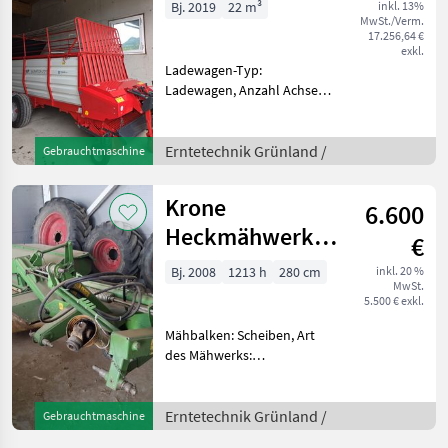
Bj. 2019
22 m³
inkl. 13%
MwSt./Verm.
17.256,64 €
exkl.
Ladewagen-Typ:
Ladewagen, Anzahl Achsen:
Einachser,
Fremdkörpersicherung,
Heckklappe, Knickdeichsel,
Erntetechnik Grünland /
Gebrauchtmaschine
Kratzboden,
Messersicherung
Krone
6.600
serienmäßige Ausführung *
Bereifung 15.0/
Heckmähwerk
€
mit
Bj. 2008
1213 h
280 cm
inkl. 20 %
MwSt.
Walzenaufbereiter
5.500 € exkl.
Mähbalken: Scheiben, Art
des Mähwerks:
Heckmähwerke Krone
Heckmähwerk mit
Aufbereiter CRi
Erntetechnik Grünland /
Gebrauchtmaschine
Walzenaufbereiter für