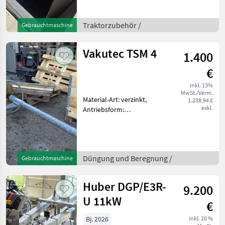
Traktorzubehör Frontlader-
Anbaugeräte
Traktorzubehör /
Gebrauchtmaschine
Vakutec TSM 4
1.400
€
inkl. 13%
MwSt./Verm.
Material-Art: verzinkt,
1.238,94 €
exkl.
Antriebsform:
Gelenkwellenantrieb,
Schwenkeinrichtung:
mechanisch, Mixerflügel: 2
Flügel, Schutzring serienm.
Düngung und Beregnung /
Gebrauchtmaschine
Ausführung + 4m -
Traktormixer +
Huber DGP/E3R-
9.200
U 11kW
€
Bj. 2026
inkl. 20 %