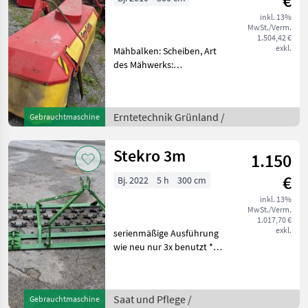
€
inkl. 13%
MwSt./Verm.
1.504,42 €
exkl.
Mähbalken: Scheiben, Art
des Mähwerks:
Frontmähwerke,
Schnitthöhenverstellung,
Schwadleitblech,
Erntetechnik Grünland /
Gebrauchtmaschine
Pendelbock,
Klingenschnellverschluss
serienmäßige Ausführung *
Stekro 3m
1.150
Antrieb
€
Bj. 2022
5 h
300 cm
inkl. 13%
MwSt./Verm.
1.017,70 €
exkl.
serienmäßige Ausführung
wie neu nur 3x benutzt *
Kombistern * 3- Reihig *
mechanische Klappung
Saat und Pflege
Saat und Pflege /
Gebrauchtmaschine
Wieseneggen