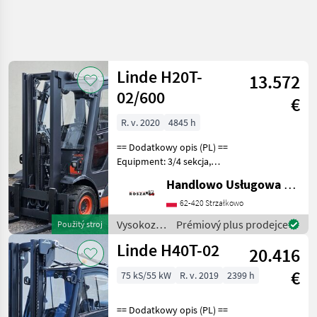
Zpřesnit
hledání
Linde H20T-
13.572
Kategorie
Země
Filtry
2
1
02/600
€
Zobrazit
R. v. 2020
4845 h
AKTUÁLNÍ
Obnovit
57
CESTA
výsledků
== Dodatkowy opis (PL) ==
poľnohospodárska
Equipment: 3/4 sekcja,
technika
Pełna kabina, Ogrzewanie
Handlowo Usługowa Alanex Alan Roszak
Vysokozdvizne
Additional info: Stan:
Voziky A
Bardzo dobry, Możliwośc
62-420 Strzałkowo
Skladova
UDT Palivo: plyn, typ
Technika
Vysokozdvižné
Prémiový plus prodejce
Použitý stroj
stožiara: duplex
vozíky a
Linde H40T-02
VYBRAT
20.416
skladová
KATEGORII
technika /
€
75 kS/55 kW
R. v. 2019
2399 h
Linde
Vozík
55
== Dodatkowy opis (PL) ==