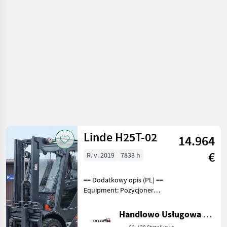
vozíky a
skladová
technika /
Linde
Linde H25T-02
14.964
€
R. v. 2019
7833 h
== Dodatkowy opis (PL) ==
Equipment: Pozycjoner
wideł, Przesuw boczny,
Wolny skok wideł, Pełna
Handlowo Usługowa Alanex Alan Roszak
kabina, Ogrzewanie