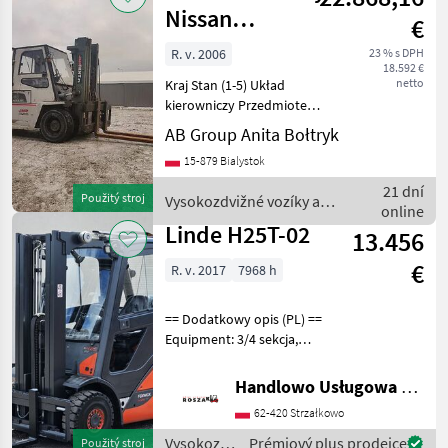
Nissan
€
Jf05H60Pu
R. v. 2006
23 % s DPH
18.592 €
netto
Kraj Stan (1-5) Układ
kierowniczy Przedmiotem
ogłoszenia jest używany
AB Group Anita Bołtryk
wózek widłowy z napędem
15-879 Bialystok
LPG JF05H60PU. Stan
techniczny Bardzo dobry,
21 dní
Použitý stroj
Vysokozdvižné vozíky a
stan optyczny dobry. Pr
online
skladová technika / Nissan
Linde H25T-02
13.456
€
R. v. 2017
7968 h
== Dodatkowy opis (PL) ==
Equipment: 3/4 sekcja,
Pełna kabina, Ogrzewanie,
Przesuw boczny Additional
Handlowo Usługowa Alanex Alan Roszak
info: Stan: Bardzo dobry,
62-420 Strzałkowo
Możliwość UDT Palivo: plyn,
typ
Vysokozdvižné
Prémiový plus prodejce
Použitý stroj