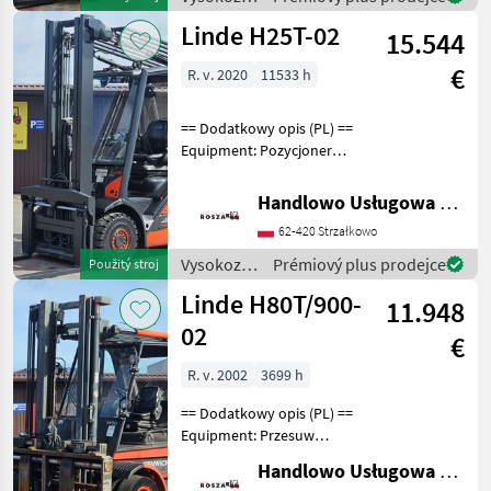
vozíky a
Linde H25T-02
15.544
skladová
technika /
€
R. v. 2020
11533 h
Linde
== Dodatkowy opis (PL) ==
Equipment: Pozycjoner
wideł, Przesuw boczny,
Półkabina, Wolny skok
Handlowo Usługowa Alanex Alan Roszak
wideł Additional info: Stan:
62-420 Strzałkowo
Bardzo dobry, Możliwość
UDT Palivo:
Vysokozdvižné
Prémiový plus prodejce
Použitý stroj
vozíky a
Linde H80T/900-
11.948
skladová
technika /
02
€
Linde
R. v. 2002
3699 h
== Dodatkowy opis (PL) ==
Equipment: Przesuw
boczny, Pozycjoner wideł,
Handlowo Usługowa Alanex Alan Roszak
Pełna kabina Palivo: plyn,