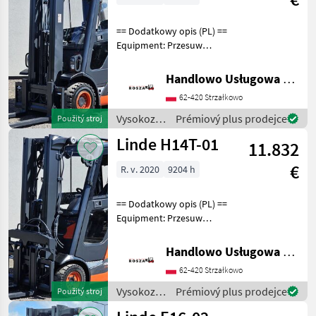
Linde
== Dodatkowy opis (PL) ==
Equipment: Przesuw
boczny, Pełna kabina,
Wolny skok wideł
Handlowo Usługowa Alanex Alan Roszak
Additional info: Stan:
62-420 Strzałkowo
Bardzo dobry, Możliwość
UDT Palivo: plyn, typ stožia
Vysokozdvižné
Prémiový plus prodejce
Použitý stroj
vozíky a
Linde H14T-01
11.832
skladová
technika /
€
R. v. 2020
9204 h
Linde
== Dodatkowy opis (PL) ==
Equipment: Przesuw
boczny, Pełna kabina,
Ogrzewanie, Wolny skok
Handlowo Usługowa Alanex Alan Roszak
wideł Additional info: Stan:
62-420 Strzałkowo
Bardzo dobry, Możliwość
UDT Palivo: ply
Vysokozdvižné
Prémiový plus prodejce
Použitý stroj
vozíky a