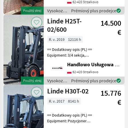
62-420 Strzałkowo
Ogrzewanie Additional info:
Stan: Bardzo dob
Vysokozdvižné
Prémiový plus prodejce
Použitý stroj
vozíky a
Linde H25T-
14.500
skladová
technika /
02/600
€
Linde
R. v. 2019
12116 h
== Dodatkowy opis (PL) ==
Equipment: 3/4 sekcja,
Pełna kabina, Ogrzewanie,
Handlowo Usługowa Alanex Alan Roszak
Wolny skok wideł,
Klimatyzacja Additional
62-420 Strzałkowo
info: Stan: Bardzo dobry,
Vysokozdvižné
Prémiový plus prodejce
Použitý stroj
Możliwość UDT P
vozíky a
Linde H30T-02
15.776
skladová
technika /
€
R. v. 2017
8141 h
Linde
== Dodatkowy opis (PL) ==
Equipment: Pozycjoner
wideł, Pełna kabina,