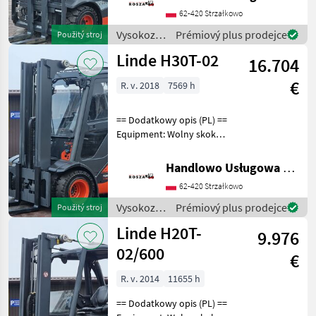
Stan: Bardzo dobry,
62-420 Strzałkowo
Możliwość UDT Palivo: plyn,
typ stožiara:
Vysokozdvižné
Prémiový plus prodejce
Použitý stroj
vozíky a
Linde H30T-02
16.704
skladová
technika /
€
R. v. 2018
7569 h
Linde
== Dodatkowy opis (PL) ==
Equipment: Wolny skok
wideł, Pełna kabina, 3/4
sekcja, Klimatyzacja,
Handlowo Usługowa Alanex Alan Roszak
Ogrzewanie Additional info:
62-420 Strzałkowo
Stan: Bardzo dobry,
Możliwość UDT P
Vysokozdvižné
Prémiový plus prodejce
Použitý stroj
vozíky a
Linde H20T-
9.976
skladová
technika /
02/600
€
Linde
R. v. 2014
11655 h
== Dodatkowy opis (PL) ==