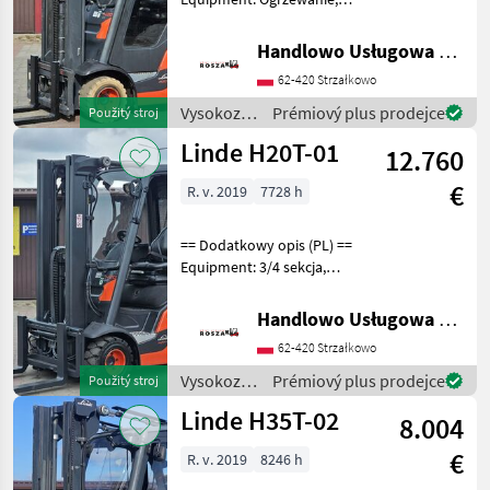
Przesuw boczny, Wolny
skok wideł, Pełna kabina
Handlowo Usługowa Alanex Alan Roszak
Additional info: Stan:
62-420 Strzałkowo
Bardzo dobry, Możliwość
UDT Palivo: ply
Vysokozdvižné
Prémiový plus prodejce
Použitý stroj
vozíky a
Linde H20T-01
12.760
skladová
technika /
€
R. v. 2019
7728 h
Linde
== Dodatkowy opis (PL) ==
Equipment: 3/4 sekcja,
Przesuw boczny, Wolny
skok wideł, Półkabina,
Handlowo Usługowa Alanex Alan Roszak
Ogrzewanie Additional info:
62-420 Strzałkowo
Stan: Bardzo dobry,
Możliwość UDT Pa
Vysokozdvižné
Prémiový plus prodejce
Použitý stroj
vozíky a
Linde H35T-02
8.004
skladová
technika /
€
R. v. 2019
8246 h
Linde