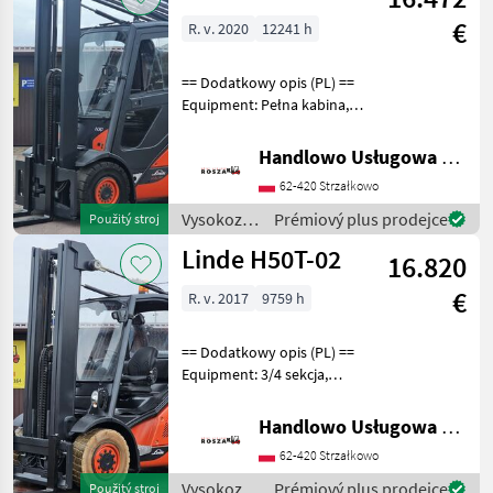
technika /
€
R. v. 2020
12241 h
Linde
== Dodatkowy opis (PL) ==
Equipment: Pełna kabina,
Wolny skok wideł, 3/4
sekcja Additional info: Stan:
Handlowo Usługowa Alanex Alan Roszak
Bardzo dobry, Możliwość
62-420 Strzałkowo
UDT Palivo: plyn, typ
stožiara:
Vysokozdvižné
Prémiový plus prodejce
Použitý stroj
vozíky a
Linde H50T-02
16.820
skladová
technika /
€
R. v. 2017
9759 h
Linde
== Dodatkowy opis (PL) ==
Equipment: 3/4 sekcja,
Przesuw boczny, Wolny
skok wideł Additional info:
Handlowo Usługowa Alanex Alan Roszak
Stan: Bardzo dobry,
62-420 Strzałkowo
Możliwość UDT Palivo: plyn,
typ stožiara
Vysokozdvižné
Prémiový plus prodejce
Použitý stroj