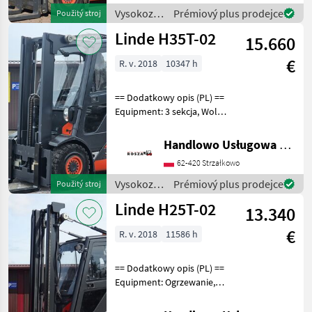
stožiara: T
Vysokozdvižné
Prémiový plus prodejce
Použitý stroj
vozíky a
Linde H35T-02
15.660
skladová
technika /
€
R. v. 2018
10347 h
Linde
== Dodatkowy opis (PL) ==
Equipment: 3 sekcja, Wolny
skok wideł, Pełna kabina
Additional info: Stan:
Handlowo Usługowa Alanex Alan Roszak
Bardzo dobry, Możliwość
62-420 Strzałkowo
UDT Palivo: plyn, typ
stožiara: Tr
Vysokozdvižné
Prémiový plus prodejce
Použitý stroj
vozíky a
Linde H25T-02
13.340
skladová
technika /
€
R. v. 2018
11586 h
Linde
== Dodatkowy opis (PL) ==
Equipment: Ogrzewanie,
Pełna kabina, 3/4 sekcja
Additional info: Stan: