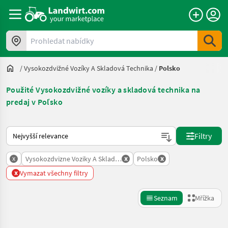
Prohledat nabídky
/
Vysokozdvižné Vozíky A Skladová Technika
/
Polsko
Použité Vysokozdvižné vozíky a skladová technika na
predaj v Poľsko
Takto se řadí nabídky na Landwirt.com
Filtry
x
x
x
Vysokozdvizne Voziky A Skladova Technika
Polsko
x
Vymazat všechny filtry
Seznam
Mřížka