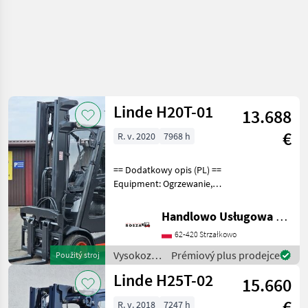
Linde H20T-01
13.688
€
R. v. 2020
7968 h
== Dodatkowy opis (PL) ==
Equipment: Ogrzewanie,
Pełna kabina, Wolny skok
wideł, Przesuw boczny,
Handlowo Usługowa Alanex Alan Roszak
Pozycjoner wideł Additional
62-420 Strzałkowo
info: Stan: Bardzo dobry,
Możliwość U
Vysokozdvižné
Prémiový plus prodejce
Použitý stroj
vozíky a
Linde H25T-02
15.660
skladová
technika /
€
R. v. 2018
7247 h