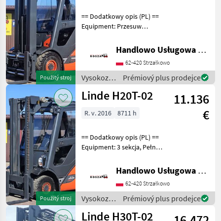
== Dodatkowy opis (PL) ==
Equipment: Przesuw
boczny, Pełna kabina,
Wolny skok wideł,
Handlowo Usługowa Alanex Alan Roszak
Ogrzewanie Additional info:
62-420 Strzałkowo
Stan: Bardzo dobry,
Możliwość UDT Palivo: ply
Vysokozdvižné
Prémiový plus prodejce
Použitý stroj
vozíky a
Linde H20T-02
11.136
skladová
technika /
€
R. v. 2016
8711 h
Linde
== Dodatkowy opis (PL) ==
Equipment: 3 sekcja, Pełna
kabina, Ogrzewanie
Additional info: Stan:
Handlowo Usługowa Alanex Alan Roszak
Bardzo dobry, Możliwość
62-420 Strzałkowo
UDT Palivo: plyn, typ
stožiara: Štandard
Vysokozdvižné
Prémiový plus prodejce
Použitý stroj
vozíky a
Linde H30T-02
16.472
skladová