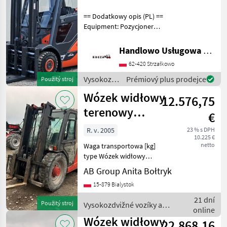
== Dodatkowy opis (PL) ==
Equipment: Pozycjoner
wideł, 3/4 sekcja, Pełna
kabina. Ogrzewanie
Handlowo Usługowa Alanex Alan Roszak
Additional info: Stan:
62-420 Strzałkowo
Bardzo dobry, Możliwość
UDT Palivo: plyn, ty
Vysokozdvižné
Prémiový plus prodejce
Použitý stroj
vozíky a
Wózek widłowy
12.576,75
skladová
technika /
terenowy
€
Linde
Manitou MSI 35
R. v. 2005
23 % s DPH
10.225 €
netto
Waga transportowa [kg]
type Wózek widłowy
terenowy Manitou MSI 35
AB Group Anita Bołtryk
Dane techniczne: - Silnik:
15-879 Bialystok
Perkins50 KM (36.75 kW) -
Ładowność:3500 kg -
21 dní
Použitý stroj
Vysokozdvižné vozíky a
Własna masa:485
online
skladová technika / Manitou
Wózek widłowy
22.868,16