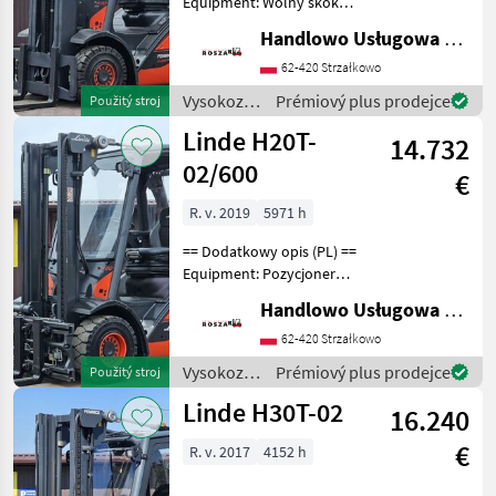
Equipment: Wolny skok
wideł, 3/4 sekcja Additional
Handlowo Usługowa Alanex Alan Roszak
info: Stan: Bardzo dobry,
Możliwość UDT Palivo: plyn,
62-420 Strzałkowo
typ stožiara: Trojitý Vysoko
Vysokozdvižné
Prémiový plus prodejce
Použitý stroj
vozíky a
Linde H20T-
14.732
skladová
technika /
02/600
€
Linde
R. v. 2019
5971 h
== Dodatkowy opis (PL) ==
Equipment: Pozycjoner
wideł, Przesuw boczny, 3/4
Handlowo Usługowa Alanex Alan Roszak
sekcja Additional info: Stan:
Bardzo dobry, Możliwość
62-420 Strzałkowo
UDT Palivo: plyn, typ
Vysokozdvižné
Prémiový plus prodejce
Použitý stroj
stožiara
vozíky a
Linde H30T-02
16.240
skladová
technika /
€
R. v. 2017
4152 h
Linde