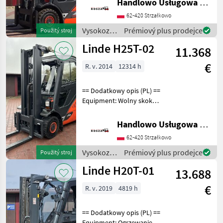
Handlowo Usługowa Alanex Alan Roszak
Bardzo dobry, Możliwość
62-420 Strzałkowo
UDT Palivo: plyn, typ
stožiara: Štanda
Vysokozdvižné
Prémiový plus prodejce
Použitý stroj
vozíky a
Linde H25T-02
11.368
skladová
technika /
€
R. v. 2014
12314 h
Linde
== Dodatkowy opis (PL) ==
Equipment: Wolny skok
wideł, Przesuw boczny,
Pełna kabina Additional
Handlowo Usługowa Alanex Alan Roszak
info: Stan: Bardzo dobry,
62-420 Strzałkowo
Możliwość UDT Palivo: plyn,
typ stožia
Vysokozdvižné
Prémiový plus prodejce
Použitý stroj
vozíky a
Linde H20T-01
13.688
skladová
technika /
€
R. v. 2019
4819 h
Linde
== Dodatkowy opis (PL) ==
Equipment: Ogrzewanie,