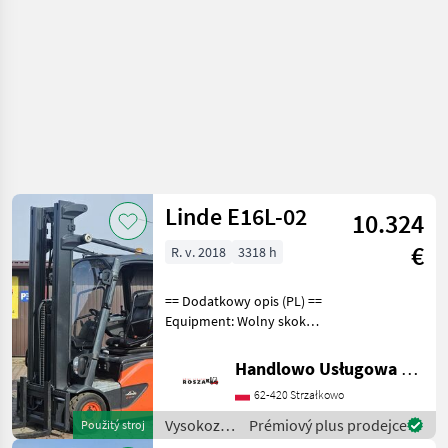
Linde
Linde E16L-02
10.324
€
R. v. 2018
3318 h
== Dodatkowy opis (PL) ==
Equipment: Wolny skok
wideł, Przesuw boczny
Additional info: Stan:
Handlowo Usługowa Alanex Alan Roszak
Bardzo dobry, Możliwość
62-420 Strzałkowo
UDT Palivo: , typ stožiara:
Trojitý Vysoko
Vysokozdvižné
Prémiový plus prodejce
Použitý stroj
vozíky a