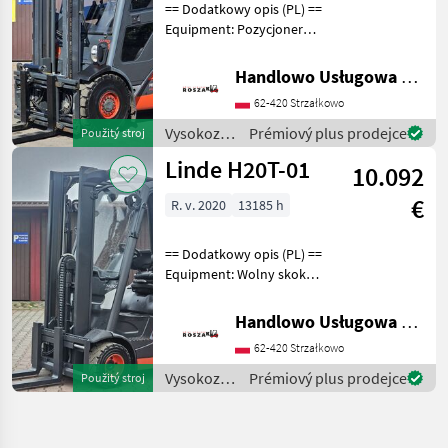
== Dodatkowy opis (PL) ==
Equipment: Pozycjoner
wideł, Pełna kabina,
Ogrzewanie Additional info:
Handlowo Usługowa Alanex Alan Roszak
Stan: Bardzo dobry,
62-420 Strzałkowo
Możliwość UDT Palivo: plyn,
typ stožiara:
Vysokozdvižné
Prémiový plus prodejce
Použitý stroj
vozíky a
Linde H20T-01
10.092
skladová
technika /
€
R. v. 2020
13185 h
Linde
== Dodatkowy opis (PL) ==
Equipment: Wolny skok
wideł, Przesuw boczny
Additional info: Stan:
Handlowo Usługowa Alanex Alan Roszak
Bardzo dobry, Możliwość
62-420 Strzałkowo
UDT Palivo: plyn, typ
stožiara: duplex Vys
Vysokozdvižné
Prémiový plus prodejce
Použitý stroj
vozíky a
skladová
technika /