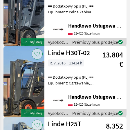
== Dodatkowy opis (PL) ==
Equipment: Pełna kabina
Additional info: Stan:
Bardzo dobry, Możliwość
Handlowo Usługowa Alanex Alan Roszak
UDT Palivo: plyn, typ
62-420 Strzałkowo
stožiara: Štandard
Vysokozdvižné vozíky
Vysokozdvižné
Prémiový plus prodejce
Použitý stroj
vozíky a
Linde H30T-02
13.804
skladová
technika /
€
R. v. 2016
13414 h
Linde
== Dodatkowy opis (PL) ==
Equipment: Ogrzewanie,
Pełna kabina, Wolny skok
wideł, Przesuw boczny
Handlowo Usługowa Alanex Alan Roszak
Additional info: Stan:
62-420 Strzałkowo
Bardzo dobry, Możliwość
UDT Palivo: ply
Vysokozdvižné
Prémiový plus prodejce
Použitý stroj
vozíky a
Linde H25T
8.352
skladová