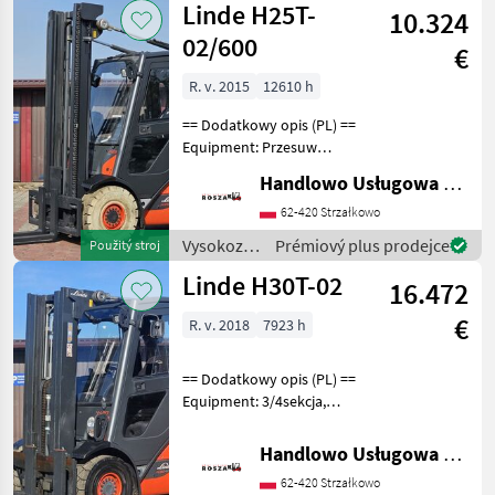
Linde H25T-
10.324
skladová
technika /
02/600
€
Linde
R. v. 2015
12610 h
== Dodatkowy opis (PL) ==
Equipment: Przesuw
boczny, Pełna kabina
Handlowo Usługowa Alanex Alan Roszak
Additional info: Stan:
Bardzo dobry, Możliwość
62-420 Strzałkowo
UDT Palivo: plyn, typ
Vysokozdvižné
Prémiový plus prodejce
Použitý stroj
stožiara: Štandard Vysok
vozíky a
Linde H30T-02
16.472
skladová
technika /
€
R. v. 2018
7923 h
Linde
== Dodatkowy opis (PL) ==
Equipment: 3/4sekcja,
Pełna kabina, Wolny skok
wideł Additional info: Stan:
Handlowo Usługowa Alanex Alan Roszak
Bardzo dobry, Możliwość
62-420 Strzałkowo
UDT Palivo: plyn, typ