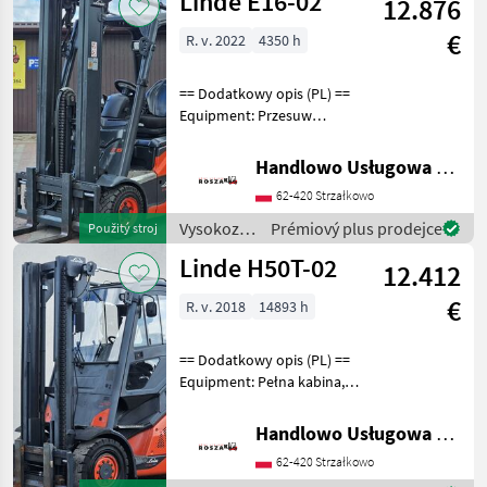
Linde E16-02
12.876
skladová
technika /
€
R. v. 2022
4350 h
Linde
== Dodatkowy opis (PL) ==
Equipment: Przesuw
boczny, Wolny skok wideł
Additional info: Stan:
Handlowo Usługowa Alanex Alan Roszak
Bardzo dobry, Możliwość
62-420 Strzałkowo
UDT Palivo: , typ stožiara:
Trojitý Vysoko
Vysokozdvižné
Prémiový plus prodejce
Použitý stroj
vozíky a
Linde H50T-02
12.412
skladová
technika /
€
R. v. 2018
14893 h
Linde
== Dodatkowy opis (PL) ==
Equipment: Pełna kabina,
3/4sekcja, Przesuw boczny,
Ogrzewanie Additional info:
Handlowo Usługowa Alanex Alan Roszak
Stan: Bardzo dobry,
62-420 Strzałkowo
Możliwość UDT Palivo: plyn,