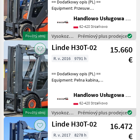
== Dodatkowy opis (PL) ==
Equipment: Przesuw
boczny, Pełna kabina,
Handlowo Usługowa Alanex Alan Roszak
Wolny skok widęł
Additional info: Stan:
62-420 Strzałkowo
Bardzo dobry, Moźliwość
Vysokozdvižné
Prémiový plus prodejce
Použitý stroj
UDT Palivo: plyn, typ stožia
vozíky a
Linde H30T-02
15.660
skladová
technika /
€
R. v. 2016
9791 h
Linde
== Dodatkowy opis (PL) ==
Equipment: Pełna kabina,
Przesuw boczny, Wolny
skok wideł, Ogrzewanie
Handlowo Usługowa Alanex Alan Roszak
Additional info: Stan:
62-420 Strzałkowo
Bardzo dobry, Możliwość
UDT Palivo: ply
Vysokozdvižné
Prémiový plus prodejce
Použitý stroj
vozíky a
Linde H30T-02
16.472
skladová
technika /
€
R. v. 2017
8278 h
Linde