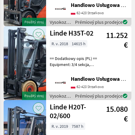
Additional info: Stan:
Handlowo Usługowa Alanex Alan Roszak
Sprawny, bez
62-420 Strzałkowo
przygotowania Palivo: plyn,
typ stožiara: Štandar
Vysokozdvižné
Prémiový plus prodejce
Použitý stroj
vozíky a
Linde H35T-02
11.252
skladová
technika /
€
R. v. 2018
14615 h
Linde
== Dodatkowy opis (PL) ==
Equipment: 3/4 sekcja,
Ogrzewanie Additional info:
Stan: Bardzo dobry,
Handlowo Usługowa Alanex Alan Roszak
Możliwość UDT Palivo: plyn,
62-420 Strzałkowo
typ stožiara: Štandard
Vysokozdviž
Vysokozdvižné
Prémiový plus prodejce
Použitý stroj
vozíky a
Linde H20T-
15.080
skladová
technika /
02/600
€
Linde
R. v. 2019
7587 h