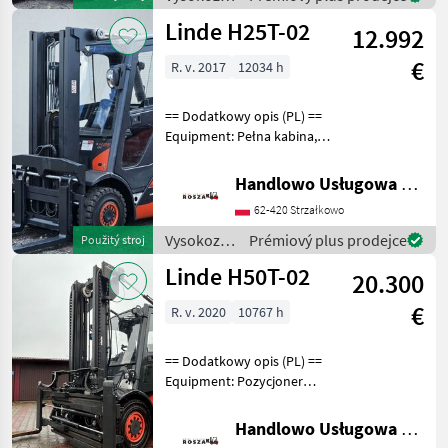
vozíky a
Linde H25T-02
12.992
skladová
technika /
€
R. v. 2017
12034 h
Linde
== Dodatkowy opis (PL) ==
Equipment: Pełna kabina,
Ogrzewanie, 3/4 sekcja,
Wolny skok wideł, Przesuw
Handlowo Usługowa Alanex Alan Roszak
boczny, Pozycjoner wideł
62-420 Strzałkowo
Additional info: Stan:
Bardzo dobry,
Vysokozdvižné
Prémiový plus prodejce
Použitý stroj
vozíky a
Linde H50T-02
20.300
skladová
technika /
€
R. v. 2020
10767 h
Linde
== Dodatkowy opis (PL) ==
Equipment: Pozycjoner
wideł, Przesuw boczny,
Klimatyzacja, Widły
Handlowo Usługowa Alanex Alan Roszak
teleskopowe, Pełna kabina,