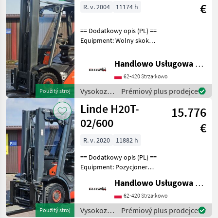
technika /
€
R. v. 2004
11174 h
Linde
== Dodatkowy opis (PL) ==
Equipment: Wolny skok
wideł, Przesuw boczny
Additional info: Stan:
Handlowo Usługowa Alanex Alan Roszak
Bardzo dobry, Możliwość
62-420 Strzałkowo
UDT Palivo: plyn, typ
stožiara: Trojitý Vy
Vysokozdvižné
Prémiový plus prodejce
Použitý stroj
vozíky a
Linde H20T-
15.776
skladová
technika /
02/600
€
Linde
R. v. 2020
11882 h
== Dodatkowy opis (PL) ==
Equipment: Pozycjoner
wideł, Przesuw boczny,
Handlowo Usługowa Alanex Alan Roszak
Wolny skok wideł,
Ogrzewanie, Pełna kabina
62-420 Strzałkowo
Additional info: Stan:
Vysokozdvižné
Prémiový plus prodejce
Použitý stroj
Bardzo dobry, Możliwość U