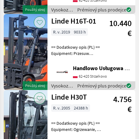
62-420 Strzałkowo
Additional info: Stan:
Bardzo dobry, Możliwość U
Vysokozdvižné
Prémiový plus prodejce
Použitý stroj
vozíky a
Linde H16T-01
10.440
skladová
technika /
€
R. v. 2019
9033 h
Linde
== Dodatkowy opis (PL) ==
Equipment: Przesuw
boczny, Pozycjoner wideł
Additional info: Stan:
Handlowo Usługowa Alanex Alan Roszak
Bardzo dobry, Możliwość
62-420 Strzałkowo
UDT Palivo: plyn, typ
stožiara: Štandard V
Vysokozdvižné
Prémiový plus prodejce
Použitý stroj
vozíky a
Linde H30T
4.756
skladová
technika /
€
R. v. 2005
24388 h
Linde
== Dodatkowy opis (PL) ==
Equipment: Ogrzewanie, 3/4
sekcja, Pełna kabina