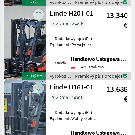
typ s
Vysokozdvižné
Prémiový plus prodejce
Použitý stroj
vozíky a
Linde H20T-01
13.340
skladová
technika /
€
R. v. 2018
2545 h
Linde
== Dodatkowy opis (PL) ==
Equipment: Pozycjoner
wideł, Pełna kabina,
Ogrzewanie Additional info:
Handlowo Usługowa Alanex Alan Roszak
Stan: Bardzo dobry,
62-420 Strzałkowo
Możliwość UDT Palivo: plyn,
typ stožiara:
Vysokozdvižné
Prémiový plus prodejce
Použitý stroj
vozíky a
Linde H16T-01
13.688
skladová
technika /
€
R. v. 2019
1430 h
Linde
== Dodatkowy opis (PL) ==
Equipment: Wolny skok
wideł, Przesuw boczny,
Półkabina Additional info:
Handlowo Usługowa Alanex Alan Roszak