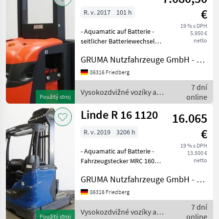
€
R. v. 2017
101 h
19 % s DPH
- Aquamatic auf Batterie -
5.950 €
seitlicher Batteriewechsel
netto
mit Rollen - Sonstiges, 560 /
GRUMA Nutzfahrzeuge GmbH - Staplertechnik
800 mm - Stahlrahmen -
Mastschutz: Polycarbonat -
86316 Friedberg
Schlüsselschalter -
7 dní
Haupthub 19
Vysokozdvižné vozíky a
online
Použitý stroj
skladová technika / Linde
Linde R 16 1120
16.065
€
R. v. 2019
3206 h
19 % s DPH
- Aquamatic auf Batterie -
13.500 €
Fahrzeugstecker MRC 160A -
netto
vertikaler Batteriewechsel -
GRUMA Nutzfahrzeuge GmbH - Staplertechnik
Fahrzeug:
Einfachzusatzhydraulik -
86316 Friedberg
Mast:
7 dní
Einfachzusatzhydraulik -
Vysokozdvižné vozíky a
online
Použitý stroj