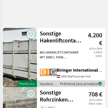
Sonstige
4.200
Hakenliftcontainer
€
mit 5000 l Tank
20 % s DPH
BIG HAKENLIFTCONTAINER
3.500 €
netto
MIT 5000 L TANK
Vysokozdvižné vozíky a
skladová technika
Biringer International GmbH
Skladovacie/ukladacie
zariadenia
3800 Göpfritz an der Wild
Vysokozdvižné
Prémiový plus prodejce
Použitý stroj
vozíky a
Sonstige
708 €
skladová
technika /
Rohrzinken
20 % s DPH
Sonstige
590 € netto
1500mm ISO