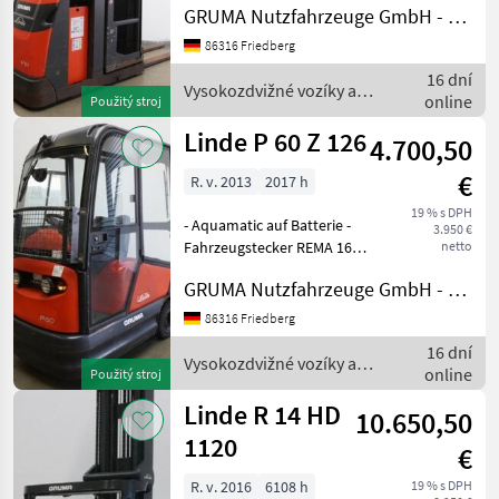
GRUMA Nutzfahrzeuge GmbH - Staplertechnik
mit Rollen - Gabelträger -
Stahlrahmen - Mastschutz:
86316 Friedberg
Polycarbonat -
16 dní
Zugangskontroll
Vysokozdvižné vozíky a
online
Použitý stroj
skladová technika / Linde
Linde P 60 Z 126
4.700,50
€
R. v. 2013
2017 h
19 % s DPH
- Aquamatic auf Batterie -
3.950 €
Fahrzeugstecker REMA 160A
netto
- vertikaler Batteriewechsel
GRUMA Nutzfahrzeuge GmbH - Staplertechnik
- Spannungswandler -
Vollkabine - ohne Heizung -
86316 Friedberg
Beleuchtungsanlage mit
16 dní
Stand- und
Vysokozdvižné vozíky a
online
Použitý stroj
skladová technika / Linde
Linde R 14 HD
10.650,50
1120
€
R. v. 2016
6108 h
19 % s DPH