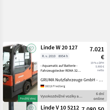
Linde W 20 127
7.021
€
R. v. 2010
8954 h
19 % s DPH
- Aquamatic auf Batterie -
5.900 €
Fahrzeugstecker REMA 320A
netto
- vertikaler Batteriewechsel
GRUMA Nutzfahrzeuge GmbH - Staplertechnik
- Spannungswandler -
Vollkabine - Bauhöhe durch
86316 Friedberg
Fahrerschutzdach: 1820
6 dní
mm - Heizung
Vysokozdvižné vozíky a
online
Použitý stroj
skladová technika / Linde
Linde V 10 5212
7.080,50