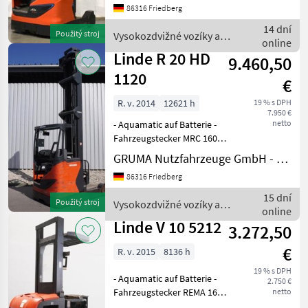
86316 Friedberg
Doppelzusatzhydraulik -
Mast:
14 dní
Použitý stroj
Vysokozdvižné vozíky a
Doppelzusatzhydraulik -
online
skladová technika / Linde
Seitenschieber, int
Linde R 20 HD
9.460,50
1120
€
R. v. 2014
12621 h
19 % s DPH
7.950 €
netto
- Aquamatic auf Batterie -
Fahrzeugstecker MRC 160A -
seitlicher Batteriewechsel
GRUMA Nutzfahrzeuge GmbH - Staplertechnik
mit Rollen - Fahrzeug:
86316 Friedberg
Einfachzusatzhydraulik -
Mast:
15 dní
Použitý stroj
Vysokozdvižné vozíky a
Einfachzusatzhydraulik -
online
skladová technika / Linde
Seite
Linde V 10 5212
3.272,50
€
R. v. 2015
8136 h
19 % s DPH
- Aquamatic auf Batterie -
2.750 €
Fahrzeugstecker REMA 160A
netto
- seitlicher Batteriewechsel