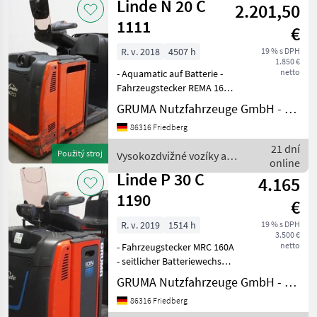
Linde N 20 C
2.201,50
1111
€
R. v. 2018
4507 h
19 % s DPH
1.850 €
netto
- Aquamatic auf Batterie -
Fahrzeugstecker REMA 160A
- seitlicher Batteriewechsel
GRUMA Nutzfahrzeuge GmbH - Staplertechnik
mit Rollen -
86316 Friedberg
Spannungswandler -
Gabelausführung 520 - 1150
21 dní
Použitý stroj
Vysokozdvižné vozíky a
mm - Beleuchtungsanlage
online
skladová technika / Linde
Linde P 30 C
4.165
1190
€
R. v. 2019
1514 h
19 % s DPH
3.500 €
netto
- Fahrzeugstecker MRC 160A
- seitlicher Batteriewechsel
ohne Rollen - Blitzleuchte -
GRUMA Nutzfahrzeuge GmbH - Staplertechnik
Spot vorne: BlueSpot -
86316 Friedberg
Anhängekupplung: 3-stufig