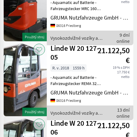
netto
- Aquamatic auf Batterie -
Fahrzeugstecker MRC 160A -
seitlicher Batteriewechsel
GRUMA Nutzfahrzeuge GmbH - Staplertechnik
mit Rollen -
86316 Friedberg
Spannungswandler -
Fahrzeug:
9 dní
Použitý stroj
Vysokozdvižné vozíky a
Einfachzusatzhydraulik -
online
skladová technika / Linde
Mast: Einfachzusa
Linde W 20 127-
21.122,50
05
€
R. v. 2018
1559 h
19 % s DPH
17.750 €
netto
- Aquamatic auf Batterie -
Fahrzeugstecker REMA 320A
- seitlicher Batteriewechsel
GRUMA Nutzfahrzeuge GmbH - Staplertechnik
ohne Rollen - Vollkabine -
86316 Friedberg
Bauhöhe durch
Fahrerschutzdach: 1820
13 dní
Použitý stroj
Vysokozdvižné vozíky a
mm - Heizung - Bele
online
skladová technika / Linde
Linde W 20 127-
21.122,50
06
€