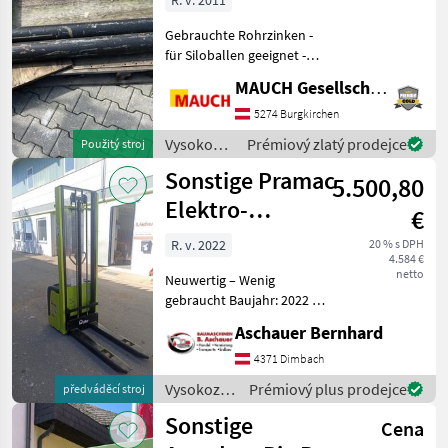
R. v. 2011
FEM III
Gebrauchte Rohrzinken -
für Siloballen geeignet -
1500mm Länge - passend
MAUCH Gesellschaft m.b.H. & Co.KG
auf Gabelträger ISO FEM III
#TeamMauch
5274 Burgkirchen
Vysokozdvižné vozíky a
Vysokozdvižné
Prémiový zlatý prodejce
Použitý stroj
skladová technika S
vozíky a
Sonstige Pramac
5.500,80
skladová
technika /
Elektro-
€
Sonstige
Deichselstapler
R. v. 2022
20 % s DPH
4.584 €
LX Duplex 12/35
netto
Neuwertig – Wenig
gebraucht Baujahr: 2022 Mit
elektrohydraulischem
Aschauer Bernhard
Hubantrieb zur
kraftsparenden und
4371 Dimbach
effizienten Handhabung
Vysokozdvižné
Prémiový plus prodejce
předváděcí stroj
Batteriekapazität (V/Ah):
vozíky a
Sonstige
24/300 Br
Cena
skladová