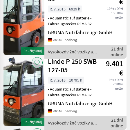
€
R. v. 2015
6929 h
19 % s DPH
13.500 €
netto
- Aquamatic auf Batterie -
Fahrzeugstecker REMA 320A
- vertikaler Batteriewechsel
GRUMA Nutzfahrzeuge GmbH - Staplertechnik
- Spannungswandler -
86316 Friedberg
Vollkabine - Bauhöhe durch
Fahrerschutzdach: 1820
21 dní
Použitý stroj
Vysokozdvižné vozíky a
mm - Heizung
online
skladová technika / Linde
Linde P 250 SWB
9.401
127-05
€
R. v. 2018
10795 h
19 % s DPH
7.900 €
netto
- Aquamatic auf Batterie -
Fahrzeugstecker REMA 320A
- vertikaler Batteriewechsel
GRUMA Nutzfahrzeuge GmbH - Staplertechnik
- Vollkabine - Bauhöhe
86316 Friedberg
durch Fahrerschutzdach:
1820 mm - Heizung -
21 dní
Použitý stroj
Vysokozdvižné vozíky a
Beleuchtungsanla
online
skladová technika / Linde