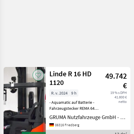
Linde R 16 HD
49.742
1120
€
R. v. 2024
9 h
19 % s DPH
41.800 €
netto
- Aquamatic auf Batterie -
Fahrzeugstecker REMA 640A
- 180° Batt.-Türe für
GRUMA Nutzfahrzeuge GmbH - Staplertechnik
Batteriewechsel - Fahrzeug:
86316 Friedberg
Einfachzusatzhydraulik -
Mast: