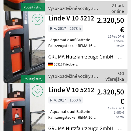
Fahrzeug:
2 hod.
Použitý stroj
Vysokozdvižné vozíky a
Einfachzusatzhydraulik -
online
skladová technika / Linde
Mast: Einfachzu
Linde V 10 5212
2.320,50
€
R. v. 2017
2673 h
19 % s DPH
- Aquamatic auf Batterie -
1.950 €
Fahrzeugstecker REMA 160A
netto
- seitlicher Batteriewechsel
GRUMA Nutzfahrzeuge GmbH - Staplertechnik
mit Rollen -
Gabelausführung 560 - 1150
86316 Friedberg
mm - Zugangskontrolle:
Od
LFM-RFID - Lastschut
Vysokozdvižné vozíky a
včerejška
Použitý stroj
skladová technika / Linde
Linde V 10 5212
2.320,50
€
R. v. 2017
1560 h
19 % s DPH
- Aquamatic auf Batterie -
1.950 €
Fahrzeugstecker REMA 160A
netto
- seitlicher Batteriewechsel
GRUMA Nutzfahrzeuge GmbH - Staplertechnik
mit Rollen -