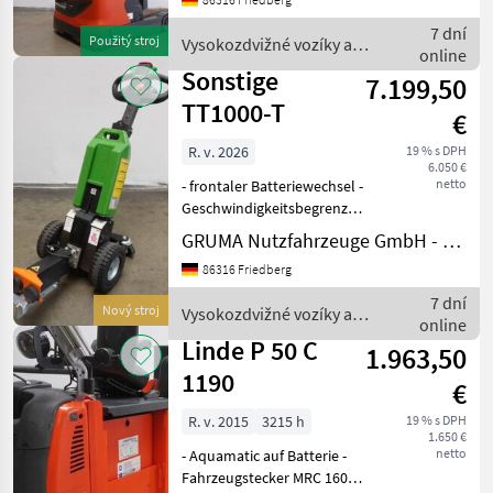
Fahrzeug:
Einfachzusatzhydraulik -
7 dní
Použitý stroj
Vysokozdvižné vozíky a
Mast:
online
skladová technika / Linde
Einfachzusatzhydraulik
Sonstige
7.199,50
TT1000-T
€
R. v. 2026
19 % s DPH
6.050 €
netto
- frontaler Batteriewechsel -
Geschwindigkeitsbegrenzung:
4 km/h - Zugangskontrolle:
GRUMA Nutzfahrzeuge GmbH - Staplertechnik
Schlüsselschalter - Zugkraft
86316 Friedberg
345 N - Motor 24V
Gleichstrom 300W - LiFePO4
7 dní
Nový stroj
Vysokozdvižné vozíky a
Batter
online
skladová technika / Sonstige
Linde P 50 C
1.963,50
1190
€
R. v. 2015
3215 h
19 % s DPH
1.650 €
netto
- Aquamatic auf Batterie -
Fahrzeugstecker MRC 160A -