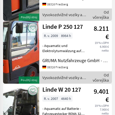
Gabelausführung 560 - 1150
86316 Friedberg
mm - Zugangskontrolle:
Od
LFM-RFID - ac: acces
Vysokozdvižné vozíky a
včerejška
Použitý stroj
skladová technika / Linde
Linde P 250 127
8.211
€
R. v. 2009
8964 h
19 % s DPH
- Aquamatic und
6.900 €
Elektrolytumwälzung auf
netto
Batterie - Fahrzeugstecker
GRUMA Nutzfahrzeuge GmbH - Staplertechnik
REMA 320A - vertikaler
Batteriewechsel -
86316 Friedberg
Spannungswandler -
Od
Vollkabine - Bauhöhe durch
Vysokozdvižné vozíky a
včerejška
Použitý stroj
Fahrerschut
skladová technika / Linde
Linde W 20 127
9.401
€
R. v. 2007
4640 h
19 % s DPH
- Aquamatic auf Batterie -
7.900 €
Fahrzeugstecker REMA 320A
netto