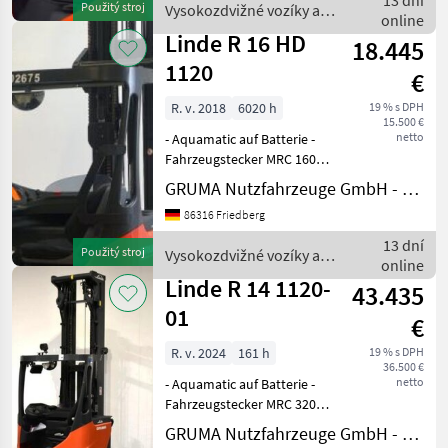
13 dní
Použitý stroj
Vysokozdvižné vozíky a
Einfachzusatzhydraulik -
online
skladová technika / Linde
Seiten
Linde R 16 HD
18.445
1120
€
R. v. 2018
6020 h
19 % s DPH
15.500 €
netto
- Aquamatic auf Batterie -
Fahrzeugstecker MRC 160A -
vertikaler Batteriewechsel -
GRUMA Nutzfahrzeuge GmbH - Staplertechnik
Fahrzeug:
86316 Friedberg
Einfachzusatzhydraulik -
Mast:
13 dní
Použitý stroj
Vysokozdvižné vozíky a
Einfachzusatzhydraulik -
online
skladová technika / Linde
Seitenschieber,
Linde R 14 1120-
43.435
01
€
R. v. 2024
161 h
19 % s DPH
36.500 €
netto
- Aquamatic auf Batterie -
Fahrzeugstecker MRC 320A -
frontaler Batteriewechsel -
GRUMA Nutzfahrzeuge GmbH - Staplertechnik
Fahrzeug: