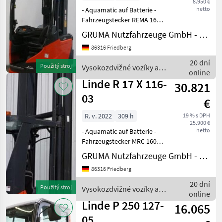
8.950 €
netto
- Aquamatic auf Batterie -
Fahrzeugstecker REMA 160A
- seitlicher Batteriewechsel
GRUMA Nutzfahrzeuge GmbH - Staplertechnik
mit Rollen -
86316 Friedberg
Spannungswandler -
Fahrzeug:
20 dní
Použitý stroj
Vysokozdvižné vozíky a
Einfachzusatzhydraulik -
online
skladová technika / Linde
Mast: Einfachzus
Linde R 17 X 116-
30.821
03
€
R. v. 2022
309 h
19 % s DPH
25.900 €
netto
- Aquamatic auf Batterie -
Fahrzeugstecker MRC 160A -
frontaler Batteriewechsel -
GRUMA Nutzfahrzeuge GmbH - Staplertechnik
Spannungswandler -
86316 Friedberg
Fahrzeug:
Einfachzusatzhydraulik -
20 dní
Použitý stroj
Vysokozdvižné vozíky a
Mast:
online
skladová technika / Linde
Einfachzusatzhydraulik
Linde P 250 127-
16.065
05