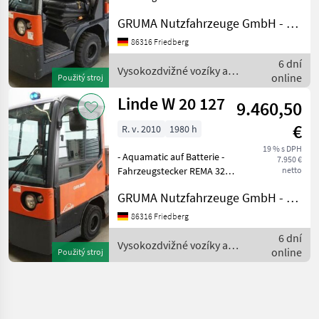
- seitlicher Batteriewechsel
GRUMA Nutzfahrzeuge GmbH - Staplertechnik
ohne Rollen -
Spannungswandler -
86316 Friedberg
Stahlrahmen + Front-, Dach
6 dní
- und Heckscheibe - Bau
Vysokozdvižné vozíky a
online
Použitý stroj
skladová technika / Linde
Linde W 20 127
9.460,50
€
R. v. 2010
1980 h
19 % s DPH
- Aquamatic auf Batterie -
7.950 €
Fahrzeugstecker REMA 320A
netto
- seitlicher Batteriewechsel
GRUMA Nutzfahrzeuge GmbH - Staplertechnik
ohne Rollen -
Spannungswandler -
86316 Friedberg
Vollkabine - Bauhöhe durch
6 dní
Fahrerschutzdach: 1820
Vysokozdvižné vozíky a
online
Použitý stroj
skladová technika / Linde