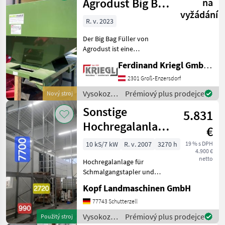
technika /
Agrodust Big Bag
na
Sonstige
vyžádání
Füller
R. v. 2023
Der Big Bag Füller von
Agrodust ist eine
kostengünstige Lösung um
Ferdinand Kriegl GmbH & Co KG
schnell und einfach Big
Bags zu befüllen. Das
2301 Groß-Enzersdorf
Befüllen der Big Bags kann
Vysokozdvižné
Prémiový plus prodejce
Nový stroj
sehr schnell umgesetzt
vozíky a
Sonstige
5.831
skladová
technika /
Hochregalanlage
€
Sonstige
für
10 kS/7 kW
R. v. 2007
3270 h
19 % s DPH
4.900 €
Schmalgangstapler
netto
Hochregalanlage für
und sonsti
Schmalgangstapler und
sonstige (Int. Nr. 16746)
Kopf Landmaschinen GmbH
Hochregalanlage für
Schmalgangstapler und
77743 Schutterzell
sonstige 3 Regale á 1m
Vysokozdvižné
Prémiový plus prodejce
Použitý stroj
Breite, 25m Länge je 4