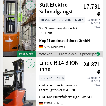
vozíky a
Still Elektro
Ebenen á
17.731
skladová
technika /
Schmalgangstapler
€
Sonstige
MX X TE mit
10 kS/7 kW
R. v. 2007
3270 h
19 % s DPH
14.900 €
Schw
netto
Still Schmalgangstapler MX
- X TE mit
Schwenkhubgabel (Int. Nr.
Kopf Landmaschinen GmbH
16745) Baujahr 12/2007
Elektro-Schmalgangstapler
77743 Schutterzell
Modell MX X TE
Vysokozdvižné
Prémiový plus prodejce
Použitý stroj
Schwenkhubgabel 3.270
vozíky a
Linde R 14 B ION
Betriebsstunden
24.871
skladová
technika /
1120
€
Still
R. v. 2021
200 h
19 % s DPH
20.900 €
netto
- Batterie ohne Aquamatic -
Fahrzeugstecker MRC 320A -
seitlicher Batteriewechsel
GRUMA Nutzfahrzeuge GmbH - Staplertechnik
ohne Rollen -
86316 Friedberg
Spannungswandler -