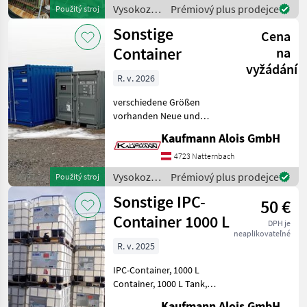
vozíky a skladová technika
Vysokozdvižné
Prémiový plus prodejce
Použitý stroj
Skladovacie/ukladacie z
vozíky a
Sonstige
Cena
skladová
technika /
Container
na
Sonstige
vyžádání
R. v. 2026
verschiedene Größen
vorhanden Neue und
gebrauchte Container 6", 8",
Kaufmann Alois GmbH
10", 20", 40" Zoll Container
auf Lager 2x2m, 3x2, 5m,
4723 Natternbach
6x2, 5m, 12x2, 5m, Seeco
Vysokozdvižné
Prémiový plus prodejce
Použitý stroj
vozíky a
Sonstige IPC-
50 €
skladová
technika /
Container 1000 L
DPH je
Sonstige
neaplikovateľné
R. v. 2025
IPC-Container, 1000 L
Container, 1000 L Tank,
Inhalt: 1000 Liter mit Eisen
Kaufmann Alois GmbH