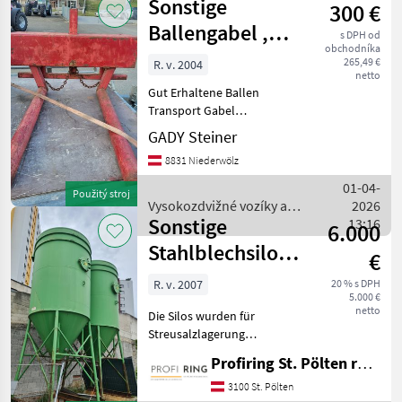
Sonstige
300 €
skladová
technika /
Ballengabel ,
s DPH od
Sonstige
obchodníka
Ballentransport
265,49 €
R. v. 2004
netto
Gut Erhaltene Ballen
Transport Gabel
Vysokozdvižné vozíky a
GADY Steiner
skladová technika
8831 Niederwölz
Skladovacie/ukladacie
zariadenia
01-04-
Použitý stroj
Vysokozdvižné vozíky a
2026
Sonstige
skladová technika /
13:16
6.000
Sonstige
Stahlblechsilos
€
Typ S 18
R. v. 2007
20 % s DPH
5.000 €
netto
Die Silos wurden für
Streusalzlagerung
verwendet. Preis je Stück
Profiring St. Pölten reg. Gen. m. b. H
6.000€ Verfügbar nach
Absprache! Vysokozdvižné
3100 St. Pölten