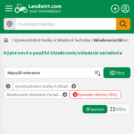
Prohledat nabídky
/
Vysokozdvižné Vozíky A Skladová Technika
/
Skladovacie/ukladaci
Kúpte nové a použité Skladovacie/ukladacie zariadenia
Takto se řadí nabídky na Landwirt.com
Filtry
x
x
Vysokozdvizne Voziky A Skladova Technika
x
x
Skladovacie Ukladacie Zariadenia
Vymazat všechny filtry
Seznam
Mřížka