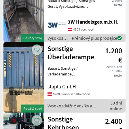
Bauart: Sonstige / Sonstiges
2.900 €
netto
Gerät, Vysokozdvižné
vozíky a skladová technika
Skladovacie/ukladacie
3W Handelsges.m.b.H.
zariadenia
4655 Vorchdorf
Vysokozdvižné
Prémiový plus prodejce
Použitý stroj
vozíky a
Sonstige
1.200
skladová
technika /
Überladerampe
€
Sonstige
20 % s DPH
Bauart: Sonstige /
1.000 €
Verladerampe,
netto
Vysokozdvižné vozíky a
skladová technika
stapla GmbH
Skladovacie/ukladacie
8200 Gleisdorf / Albersdorf
zariadenia
30 dní
Vysokozdvižné vozíky a
online
Použitý stroj
skladová technika / Sonstige
Sonstige
2.400
Kehrbesen