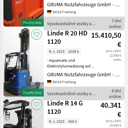
Beleuchtungsanlage mit
GRUMA Nutzfahrzeuge GmbH - Staplertechnik
Stand- und Fahrlicht,
86316 Friedberg
Bremslichter und Blinker
(LED) - Spot vorne:
7 dní
Použitý stroj
Vysokozdvižné vozíky a
BlueSpot - Anhängekup
online
skladová technika / Linde
Linde R 20 HD
15.410,50
1120
€
R. v. 2019
2038 h
19 % s DPH
12.950 €
netto
- Aquamatic und
Elektrolytumwälzung auf
Batterie - Fahrzeugstecker
GRUMA Nutzfahrzeuge GmbH - Staplertechnik
MRC 160A - seitlicher
86316 Friedberg
Batteriewechsel mit Rollen
- Spannungswandler -
9 dní
Použitý stroj
Vysokozdvižné vozíky a
Fahrzeug:
online
skladová technika / Linde
Einfachzusatzhydra
Linde R 14 G
40.341
1120
€
R. v. 2025
496 h
19 % s DPH
33.900 €