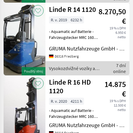
Seitenschieber,
skladová technika / Linde
Linde R 14 1120
8.270,50
€
R. v. 2019
6232 h
19 % s DPH
- Aquamatic auf Batterie -
6.950 €
Fahrzeugstecker MRC 160A -
netto
vertikaler Batteriewechsel -
GRUMA Nutzfahrzeuge GmbH - Staplertechnik
Fahrzeug:
Einfachzusatzhydraulik -
86316 Friedberg
Mast:
7 dní
Einfachzusatzhydraulik -
Vysokozdvižné vozíky a
online
Použitý stroj
Seitenschieber,
skladová technika / Linde
Linde R 16 HD
14.875
1120
€
R. v. 2020
4211 h
19 % s DPH
12.500 €
netto
- Aquamatic auf Batterie -
Fahrzeugstecker MRC 160A -
vertikaler Batteriewechsel -
GRUMA Nutzfahrzeuge GmbH - Staplertechnik
Spannungswandler -
86316 Friedberg