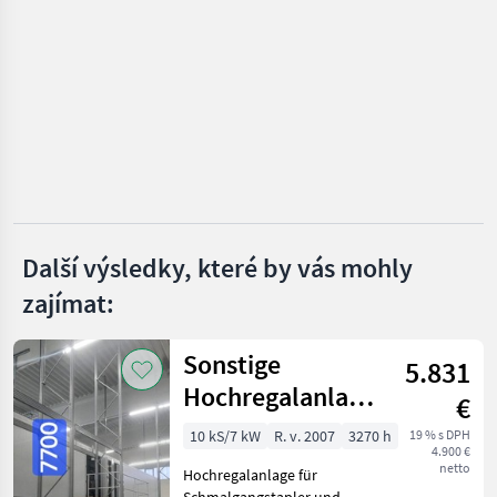
VYBRAT
KATEGORII
OM
Linde
Still
Jungheinrich
Další výsledky, které by vás mohly
Toyota
zajímat:
MAN
Sonstige
5.831
Zobrazit
Hochregalanlage
všech 7
€
für
10 kS/7 kW
R. v. 2007
3270 h
19 % s DPH
MARKETPLACE
4.900 €
Schmalgangstapler
netto
Hochregalanlage für
Nabídky
und sonsti
Marketplace
Inzeráty
Schmalgangstapler und