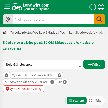
Prohledat nabídky
/
Vysokozdvižné Vozíky A Skladová Technika
/
Skladovacie/ukladacie
Kúpte nové alebo použité OM Skladovacie/ukladacie
zariadenia
Takto se řadí nabídky na Landwirt.com
Filtry
x
x
Vysokozdvizne Voziky A Skladova Technika
x
x
Skladovacie Ukladacie Zariadenia
Om
x
Vymazat všechny filtry
Seznam
Mřížka