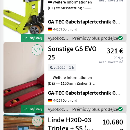
neaplikovateľné
== Weitere Informationen
(DE) == Ausstattung : ----------
--- - Waage - Drucker Waage
Genauigkeit: 0, 05 %, Waage
GA-TEC Gabelstaplertechnik GmbH
Unterteilung: 0, 5 kg, Waage
44263 Dortmund
Betriebsdauer: 50 h,
Vysokozdvižné
Prémiový plus prodejce
Použitý stroj
vozíky a
Sonstige GS EVO
321 €
skladová
technika /
25
DPH je
Sonstige
neaplikovateľné
R. v. 2025
1 h
== Weitere Informationen
(DE) == 1150mm Zinken 36
Monate Werksgarantie
GA-TEC Gabelstaplertechnik GmbH
Austauschservice im
Garantiefall Europäische
44263 Dortmund
Produktion Die GS Serie ist
Vysokozdvižné
Prémiový plus prodejce
Použitý stroj
die passende Lösun
vozíky a
Linde H20D-03
10.680
skladová
technika /
Triplex + SS (