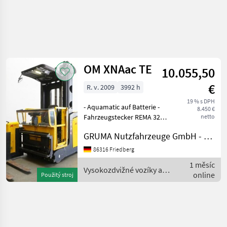
Zpřesnit
hledání
OM XNAac TE
10.055,50
Kategorie
Země
Filtry
4
€
R. v. 2009
3992 h
Zobrazit
19 % s DPH
AKTUÁLNÍ
- Aquamatic auf Batterie -
Obnovit
1
8.450 €
CESTA
Fahrzeugstecker REMA 320A
netto
výsledků
- seitlicher Batteriewechsel
poľnohospodárska
GRUMA Nutzfahrzeuge GmbH - Staplertechnik
technika
ohne Rollen - Fahrzeug:
Einfachzusatzhydraulik -
Vysokozdvizne
86316 Friedberg
Voziky A
Mast:
1 měsíc
Skladova
Einfachzusatzhydraulik -
Vysokozdvižné vozíky a
Technika
online
Použitý stroj
Gab
skladová technika / OM
Skladovacie
Ukladacie
Zariadenia
Om