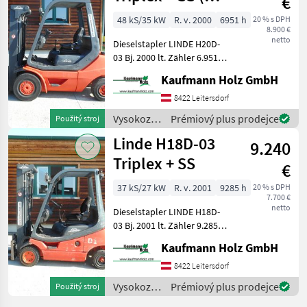
€
Sonstige
PERKINS )
48 kS/35 kW
R. v. 2000
6951 h
20 % s DPH
8.900 €
netto
Dieselstapler LINDE H20D-
03 Bj. 2000 lt. Zähler 6.951
Stunden 2 Tonnen Hubkraft
Kaufmann Holz GmbH
( baugleich 2, 5 Tonner ) 2,
22 Meter Bauhöhe 2, 03
8422 Leitersdorf
Meter Masthöhe 4, 25 Me
Vysokozdvižné
Prémiový plus prodejce
Použitý stroj
vozíky a
Linde H18D-03
9.240
skladová
technika /
Triplex + SS
€
Linde
37 kS/27 kW
R. v. 2001
9285 h
20 % s DPH
7.700 €
netto
Dieselstapler LINDE H18D-
03 Bj. 2001 lt. Zähler 9.285
Stunden 1, 8 Tonnen
Kaufmann Holz GmbH
Hubkraft 2, 12 Meter
Bauhöhe 4, 60 Meter
8422 Leitersdorf
Hubhöhe 27 KW VW-Motor -
Vysokozdvižné
Prémiový plus prodejce
Použitý stroj
Triplexfreihubm
vozíky a