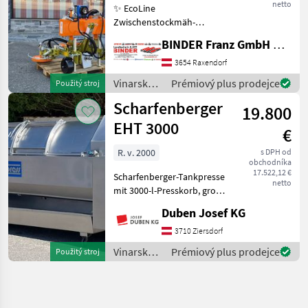
netto
✨ EcoLine
Zwischenstockmäh-
Kombination ✔️ Modell:
BINDER Franz GmbH & CoKG
Ostraticky MSO-400HP ✔️
durch Eigenölversorgung
3654 Raxendorf
ist Mähen auch ✔️ mit
Vinarské
Prémiový plus prodejce
Použitý stroj
kleineren Traktoren
stroje /
Scharfenberger
problemlos möglich!
19.800
Sonstige
EHT 3000
€
R. v. 2000
s DPH od
obchodníka
17.522,12 €
Scharfenberger-Tankpresse
netto
mit 3000-l-Presskorb, große
Einfüllöffnungen mit
Duben Josef KG
verschiebbaren Türen,
vollautomatische
3710 Ziersdorf
Steuerung, Display seitlich,
Vinarské
Prémiový plus prodejce
Použitý stroj
Zentralbefüllungsansch
stroje /
Scharfenberger