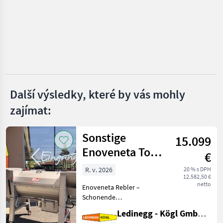
Rinieri
Olmi
CFS
Clemens
Další výsledky, které by vás mohly
Ostraticky
zajímat:
Zobrazit
všech
Sonstige
15
15.099
Enoveneta Top
€
MARKETPLACE
10
R. v. 2026
20 % s DPH
Nabídky
12.582,50 €
Marketplace
Inzeráty
prodejců
netto
Enoveneta Rebler –
Schonende
Abbeermaschine mit
Ledinegg - Kögl GmbH - Obst- und Weinbautechnik
herausragendem Preis-