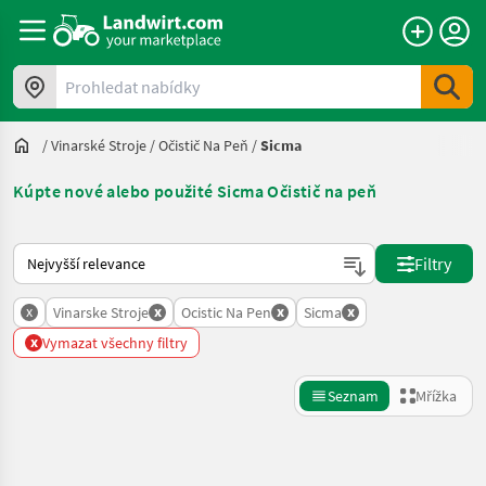
Prohledat nabídky
/
Vinarské Stroje
/
Očistič Na Peň
/
Sicma
Kúpte nové alebo použité Sicma Očistič na peň
Takto se řadí nabídky na Landwirt.com
Filtry
x
x
x
x
Vinarske Stroje
Ocistic Na Pen
Sicma
x
Vymazat všechny filtry
Seznam
Mřížka