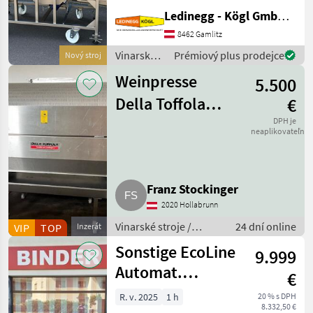
Edelstahlausführung, hohe
Ledinegg - Kögl GmbH - Obst- und Weinbautechnik
Leistungsfähigkeit und
praxisgerechte Ausstattung.
8462 Gamlitz
Mit seiner flexiblen
Vinarské
Prémiový plus prodejce
Nový stroj
Bauweise und der
stroje /
Vibrationsaustr
Weinpresse
5.500
Scharfenberger
Della Toffola
€
1.600 l
DPH je
neaplikovateľné
Franz Stockinger
2020 Hollabrunn
Vinarské stroje /
24 dní online
VIP
TOP
Inzerát
Pivničné stroje
Sonstige EcoLine
9.999
Automat.
€
Zwischenstockmäher
R. v. 2025
1 h
20 % s DPH
8.332,50 €
Ostraticky