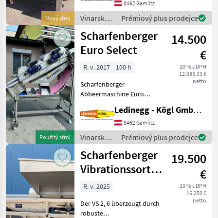
Leistungs-Verhältnis
8462 Gamlitz
Beschreibung: Der
Vinarské
Prémiový plus prodejce
Nový stroj
Enoveneta Rebler ist eine
stroje /
Scharfenberger
hochwertige
14.500
Sonstige
Abbeermaschine,
Euro Select
€
R. v. 2017
100 h
20 % s DPH
12.083,33 €
netto
Scharfenberger
Abbeermaschine Euro
Select – sehr schonendes
Ledinegg - Kögl GmbH - Obst- und Weinbautechnik
Abbeeren, komplett aus
Edelstahl Beschreibung: Die
8462 Gamlitz
Scharfenberger Euro Select
Vinarské
Prémiový plus prodejce
Použitý stroj
wurde für ein besonders
stroje /
Scharfenberger
19.500
Scharfenberger
Vibrationssortiertisch
€
VS 2,6
R. v. 2025
20 % s DPH
16.250 €
netto
Der VS 2, 6 überzeugt durch
robuste