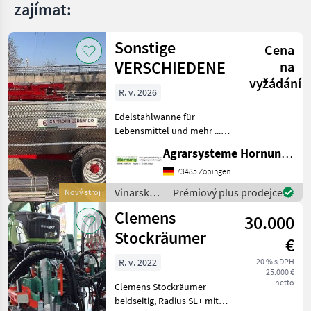
zajímat:
Sonstige
Cena
VERSCHIEDENE
na
vyžádání
R. v. 2026
Edelstahlwanne für
Lebensmittel und mehr ...
Einachser / Tandem /
Agrarsysteme Hornung GmbH & Co. KG
Tridem Zweiachser mit
Drehschemel Sagen Sie uns
73485 Zöbingen
was Sie möchten Größe /
Vinarské
Prémiový plus prodejce
Nový stroj
Breifung / Zubehör, dann
stroje /
Clemens
be
30.000
Sonstige
Stockräumer
€
R. v. 2022
20 % s DPH
25.000 €
netto
Clemens Stockräumer
beidseitig, Radius SL+ mit