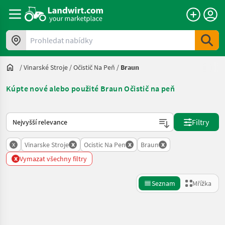
Prohledat nabídky
/
Vinarské Stroje
/
Očistič Na Peň
/
Braun
Kúpte nové alebo použité Braun Očistič na peň
Takto se řadí nabídky na Landwirt.com
Filtry
x
x
x
x
Vinarske Stroje
Ocistic Na Pen
Braun
x
Vymazat všechny filtry
Seznam
Mřížka