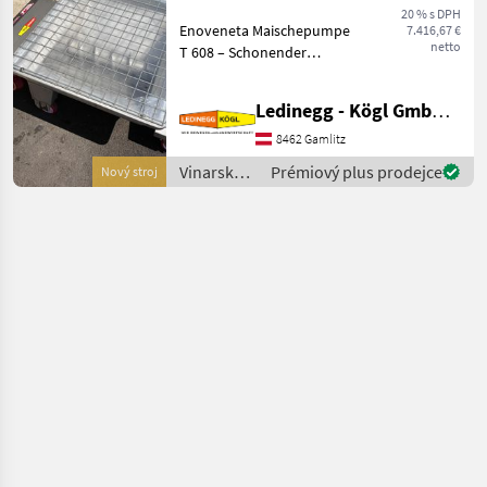
20 % s DPH
Enoveneta Maischepumpe
7.416,67 €
netto
T 608 – Schonender
Maischetransport mit
Exzenterschnecken-
Ledinegg - Kögl GmbH - Obst- und Weinbautechnik
Technologie, Baujahr 2026
Beschreibung: Die
8462 Gamlitz
Enoveneta Maischepumpe
Vinarské
Prémiový plus prodejce
Nový stroj
T 608 aus dem
stroje /
Enoveneta