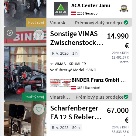
Zinkenkreisel, SB 2
ACA Center Janu GmbH
Geräteträger, Aushub
hydraulisch Links und
2201 Gerasdorf
Rechts, Arbeitsbreite 2400 -
Vinarské
Prémiový zlatý prodejce
Nový stroj
3400 mm, inkl. Ventilblock
stroje /
Sonstige VIMAS
14.990
Clemens
Zwischenstock-
€
KRÜMLER
R. v. 2026
1 h
20 % s DPH
12.491,67 €
netto
✨ VIMAS - KRÜMLER
Vorführer ✔️ Modell: VINO -
Version HeavyDuty ✔️ in
BINDER Franz GmbH & CoKG
serienmäßiger Ausführung
✔️ Heckanbau - einseitig ✔️
3654 Raxendorf
Hohe
Vinarské
Prémiový plus prodejce
Použitý stroj
Arbeitsgeschwindigkeit bis
stroje /
Scharfenberger
zu 5, 5
67.000
Sonstige
EA 12 S Rebler +
€
Rollensortierer
R. v. 2025
50 h
20 % s DPH
55.833,33 €