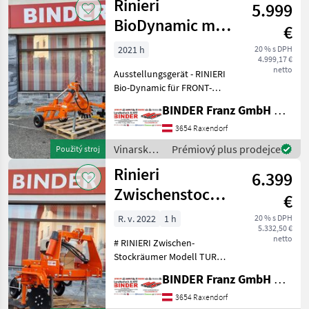
Rinieri
5.999
Rinieri
BioDynamic mit
€
Roll- und
2021 h
20 % s DPH
4.999,17 €
Fingerhacke
netto
Ausstellungsgerät - RINIERI
Obstbau
Bio-Dynamic für FRONT-
oder SCHUBBETRIEB
BINDER Franz GmbH & CoKG
Wendesitztraktor, einseitig,
WIDE mit 3-rhg. Rollhacke
3654 Raxendorf
und Fingerhacke 700 gelb,
Vinarské
Prémiový plus prodejce
Použitý stroj
für die g
stroje /
Rinieri
6.399
Rinieri
Zwischenstockräumgerät
€
TURBO+Flachschar
R. v. 2022
1 h
20 % s DPH
5.332,50 €
Heck
netto
# RINIERI Zwischen-
Stockräumer Modell TURBO
- Baujahr 2022 mit
BINDER Franz GmbH & CoKG
vollautomatischer
Tastersteuerung! #
3654 Raxendorf