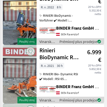
€
Fadenmäher
R. v. 2022
8 h
20 % s DPH
5.332,50 €
netto
✨ RINIERI BioDynamic -
Vorführer ✔️ Modell :
Geräteträger mit SRL ✔️ in
BINDER Franz GmbH & CoKG
serienmäßiger Ausführung
✔️ BioDynamic Geräteträger
3654 Raxendorf
mit ✔️ montiertem RINIERI
Vinarské
Prémiový plus prodejce
Použitý stroj
Fadenmähge
stroje /
Rinieri
6.999
Rinieri
BioDynamic RSI
€
65 m
R. v. 2021
30 h
20 % s DPH
5.832,50 €
Zwischenstockmähscheibe
netto
✨ RINIERI Bio- Dynamic RSI
✔️ Modell : RSI 65
Heckanbau ✔️ V O R F Ü H R
BINDER Franz GmbH & CoKG
G E R Ä T ✔️ in
serienmässiger Ausführung
3654 Raxendorf
✔️ mit schwenkbarer
Vinarské
Prémiový plus prodejce
Použitý stroj
Mähscheibe ✔️ Dreipunkt
stroje /