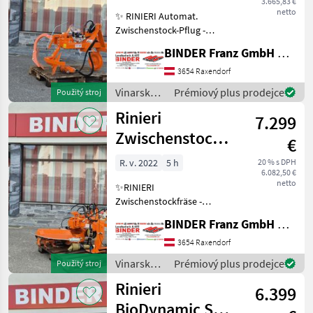
3.665,83 €
netto
✨ RINIERI Automat.
Zwischenstock-Pflug -
AKTION ✔️ Modell : AD 12 ✔️
BINDER Franz GmbH & CoKG
in serienmäßiger
Ausführung ✔️
3654 Raxendorf
Dreipunktanbau Kat.1 ✔️
Vinarské
Prémiový plus prodejce
Použitý stroj
mit Eigenölversorgung
stroje /
Rinieri
komplett ✔️ m
7.299
Rinieri
Zwischenstockfräse
€
FS 130
R. v. 2022
5 h
20 % s DPH
6.082,50 €
netto
✨RINIERI
Zwischenstockfräse -
VORFÜHRER ✔️ Modell : FS
BINDER Franz GmbH & CoKG
130/55 ✔️ in serienmäßiger
Ausführung ✔️
3654 Raxendorf
Vollautomat.
Vinarské
Prémiový plus prodejce
Použitý stroj
Zwischenstockfräse ✔️
stroje /
Rinieri
Vorführgerät neuwertig nur
6.399
Rinieri
ca
BioDynamic SRL