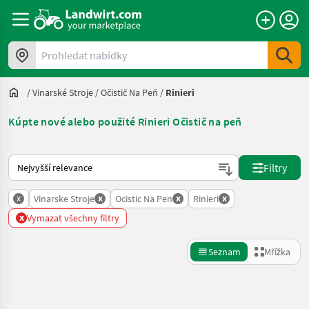
Prohledat nabídky
/
Vinarské Stroje
/
Očistič Na Peň
/
Rinieri
Kúpte nové alebo použité Rinieri Očistič na peň
Takto se řadí nabídky na Landwirt.com
Filtry
x
x
x
x
Vinarske Stroje
Ocistic Na Pen
Rinieri
x
Vymazat všechny filtry
Seznam
Mřížka