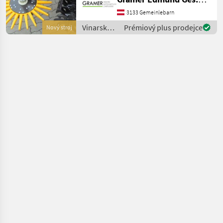
Neigungsverstellung, hydr.
Tiefeneinstellung, hydr.
3133 Gemeinlebarn
Seitenverschub; mit oder
Vinarské
Prémiový plus prodejce
Nový stroj
oh
stroje /
Rinieri