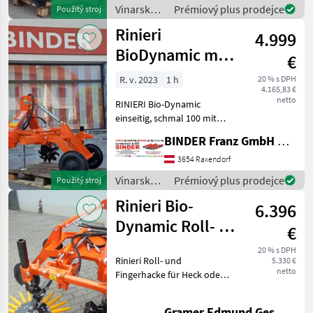
Beschreibung: Der RINIERI
Vinarské
Prémiový plus prodejce
Použitý stroj
Zwischen-Stockräumer
stroje /
Rinieri
Modell TU
4.999
Rinieri
BioDynamic mit
€
Roll- und
R. v. 2023
1 h
20 % s DPH
4.165,83 €
Fingerhacke
netto
RINIERI Bio-Dynamic
einseitig, schmal 100 mit
Fingerhacke 540 rot, für die
BINDER Franz GmbH & CoKG
glyphosatfreie-
mechanische
3654 Raxendorf
Unterstockbearbeitung, für
Vinarské
Prémiový plus prodejce
Použitý stroj
Reihenbreiten von 160 -
stroje /
Rinieri Bio-
300cm,
6.396
Rinieri
Dynamic Roll- u.
€
Fingerhacke
20 % s DPH
Rinieri Roll- und
5.330 €
netto
Fingerhacke für Heck oder
Frontanbau, Rollhacke mit
3 Sterne, hydr.
Gramer Edmund Ges.m.b.H.