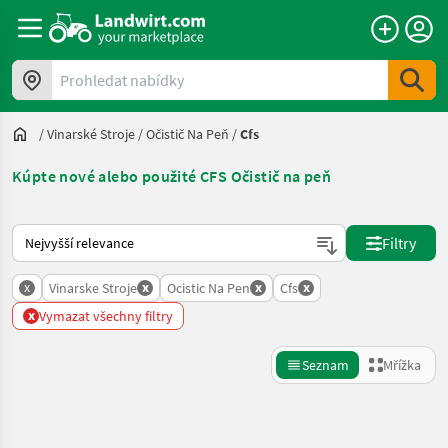
Prohledat nabídky
/
Vinarské Stroje
/
Očistič Na Peň
/
Cfs
Kúpte nové alebo použité CFS Očistič na peň
Takto se řadí nabídky na Landwirt.com
Filtry
x
x
x
x
Vinarske Stroje
Ocistic Na Pen
Cfs
x
Vymazat všechny filtry
Seznam
Mřížka