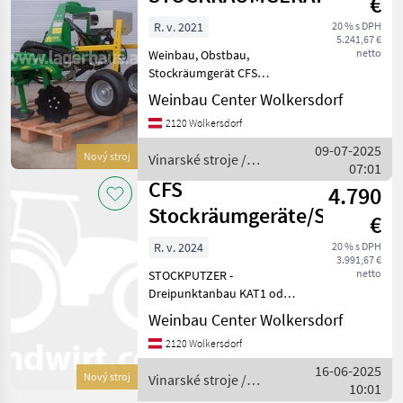
€
R. v. 2021
20 % s DPH
5.241,67 €
netto
Weinbau, Obstbau,
Stockräumgerät CFS
VINOX1_M2 - Verschiedene
Weinbau Center Wolkersdorf
Bodenearbeitungsmöglichkeiten
2120 Wolkersdorf
- Ausstattung: hydr.
Verschiebung und
09-07-2025
Nový stroj
Vinarské stroje /
luftbereifte Tiefenführung, -
07:01
CFS
Auf
CFS
4.790
Stockräumgeräte/Stockput
€
R. v. 2024
20 % s DPH
3.991,67 €
netto
STOCKPUTZER -
Dreipunktanbau KAT1 oder
KAT2??? - Frontmontage -
Weinbau Center Wolkersdorf
Federbelasteter Taster mit
2120 Wolkersdorf
mechanischer Einstellung -
Schnellwechselsystem: für
16-06-2025
Nový stroj
Vinarské stroje /
die einzelnen Fäde
10:01
CFS