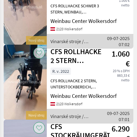
1.000 €
netto
CFS ROLLHACKE SCHWER 3
STERN, WEINBAU,
OBSTBAU, WEINGARTEN,
Weinbau Center Wolkersdorf
ZWISCHENACHSBEREICH,
2120 Wolkersdorf
STOCKRÄUMGERÄT,
CLEMENS TAUGLICH,
09-07-2025
Nový stroj
Vinarské stroje /
BODENBEARBEITUNG,
07:02
CFS
BIOLOGISCH,
CFS ROLLHACKE
1.060
SPRITZMITTELFREI,
2 STERN
€
SCHWER
R. v. 2022
20 % s DPH
883,33 €
netto
CFS ROLLHACKE 2 STERN,
UNTERSTOCKBEREICH,
STOCKRÄUMGERÄT,
Weinbau Center Wolkersdorf
BODENBEARBEITUNG,
2120 Wolkersdorf
WEINBAU, OBSTBAU,
CLEMENS TAUGLICH CFS
09-07-2025
Nový stroj
Vinarské stroje /
Rollhacke
07:01
CFS
schwereausfühurng mit 2
CFS
6.290
Sternen, wartun
STOCKRÄUMGERÄT