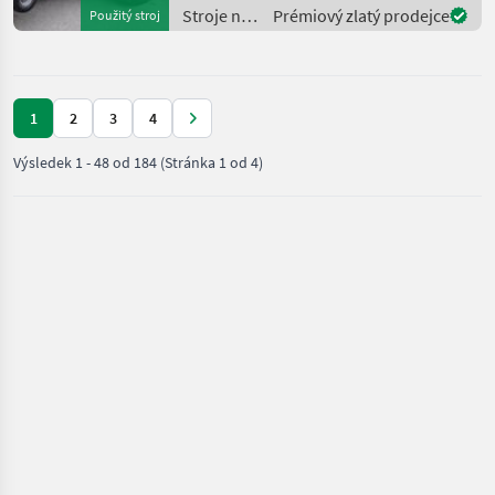
Druckluft >
Stroje na
Prémiový zlatý prodejce
Použitý stroj
Untenanhängung K80
zber
Kugelkopf > WW-
objemových
Gelenkwelle >
krmív /
Krone
1
2
3
4
Výsledek
1
-
48
od
184
(Stránka 1 od 4)