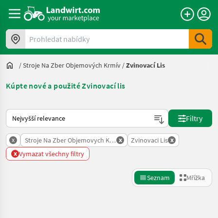
Prohledat nabídky
/
Stroje Na Zber Objemových Krmív
/
Zvinovací Lis
Kúpte nové a použité Zvinovací lis
Takto se řadí nabídky na Landwirt.com
Filtry
x
x
x
Stroje Na Zber Objemovych Krmiv
Zvinovaci Lis
x
Vymazat všechny filtry
Seznam
Mřížka