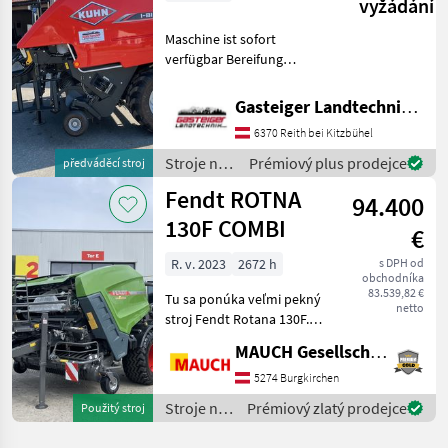
vyžádání
Maschine ist sofort
verfügbar Bereifung
560/45x22.3 BKT DL-Anlage
VTI 60 Terminal Folien und
Gasteiger Landtechnik GmbH
Netzbindung Nachlauf Pick-
6370 Reith bei Kitzbühel
up-Tasträder Zugöse K80
Balllenstopper
Stroje na
Prémiový plus prodejce
předváděcí stroj
zber
Fendt ROTNA
94.400
objemových
krmív /
130F COMBI
€
Kuhn
R. v. 2023
2672 h
s DPH od
obchodníka
83.539,82 €
Tu sa ponúka veľmi pekný
netto
stroj Fendt Rotana 130F.
Výbava: - Širokouhlý
MAUCH Gesellschaft m.b.H. & Co.KG
kardanový hriadeľ -
viazanie fólie - vzduchový
5274 Burgkirchen
brzdový systém - centrálne
Stroje na
Prémiový zlatý prodejce
Použitý stroj
mazanie - valčekov
zber