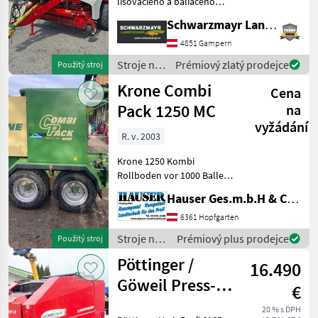
lisovacieho a baliaceho
stroja - s variabilnou
Schwarzmayr Landtechnik GmbH - Gampern
komorou na balíky od 130
do 155 cm a 4 popruhmi - s
4851 Gampern
komfortným terminálom
Stroje na
Prémiový zlatý prodejce
Použitý stroj
(Pro-Link) - s kĺbov
zber
Krone Combi
Cena
objemových
krmív /
Pack 1250 MC
na
Welger
vyžádání
R. v. 2003
Krone 1250 Kombi
Rollboden vor 1000 Ballen
neu Druckluft Bremse
Hauser Ges.m.b.H & Co.KG
Tandemachse Doppel Arm
Wickler 17 Messer
6361 Hopfgarten
Schneidwerk Guter Zustand
Stroje na
Prémiový plus prodejce
Použitý stroj
Ersteinsatz nach Absprac
zber
Pöttinger /
16.490
objemových
krmív /
Göweil Press-
€
Krone
Wickelkombination
20 % s DPH