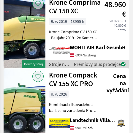
Krone Comprima
Beleuchtungspaket -
48.960
objemových
krmív /
CV 150 XC
€
Pöttinger
R. v. 2019
13955 h
20 % s DPH
40.800 €
netto
Krone Comprima CV 150 XC
- Baujahr 2019 - 2x Kamera
und 2 Monitore für Kamera
WOHLLAIB Karl GesmbH
- 1 Stk. am Wickeltisch und
1 St. in Presskamer -
6934 Sulzberg
Hydraulische
Stroje na
Prémiový plus prodejce
Použitý stroj
Messerschaltung
zber
Krone Compack
Cena
objemových
krmív /
CV 155 XC PRO
na
Krone
vyžádání
R. v. 2026
Kombinácia lisovacieho a
baliaceho zariadenia Krone
so sieťovým a fóliovým
Landtechnik Villach GmbH
viazaním, polovariabilný
priemer 1 – 1, 5 m,
9500 Villach