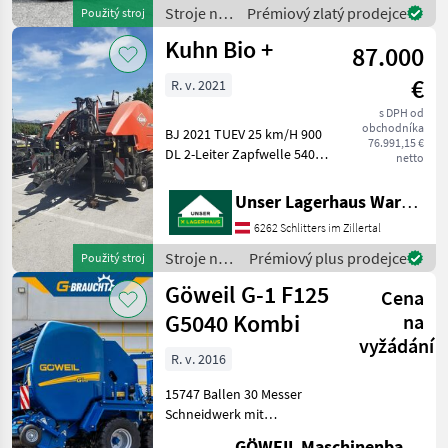
nastaviteľný, rezací
Stroje na
Prémiový zlatý prodejce
Použitý stroj
mechanizmus s 26 nožmi
zber
Kuhn Bio +
87.000
objemových
krmív /
€
R. v. 2021
Krone
s DPH od
obchodníka
BJ 2021 TUEV 25 km/H 900
76.991,15 €
DL 2-Leiter Zapfwelle 540
netto
Load Sensing ISO BUS Term.
VTJ 60 Ballenaufsteller
Unser Lagerhaus Warenhandelsges.m.b.H.
Folienbindung 14 Messer
6262 Schlitters im Zillertal
Schneidwerk Bereifung
560/45 R 22.5
Stroje na
Prémiový plus prodejce
Použitý stroj
zber
Göweil G-1 F125
Cena
objemových
krmív /
G5040 Kombi
na
Kuhn
vyžádání
R. v. 2016
15747 Ballen 30 Messer
Schneidwerk mit
Wendemesser Folien und
GÖWEIL Maschinenbau GmbH