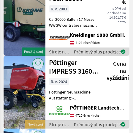
€
Pöttinger
R. v. 2003
s DPH od
obchodníka
14.601,77 €
Ca. 20000 Ballen 17 Messer
netto
WWGW centrálne mazanie:
automatické centrálne
Kneidinger 1880 GmbH.
mazanie, balíková komora:
Variabilná lisovacia komora,
4121 Altenfelden
Pneumatika (stlačený
Stroje na
Prémiový plus prodejce
Použitý stroj
vzduch), sieťové
zber
Pöttinger
Cena
objemových
krmív /
IMPRESS 3160
na
Krone
vyžádání
VC PRO
R. v. 2024
Pöttinger Neumaschine
Ausstattung: -
Druckluftbremse - EU
PÖTTINGER Landtechnik GmbH
Typisierung 40 km/h -
Anhängung hoch mit
4710 Grieskirchen
Zugöse 40mm -
Stroje na
Prémiový plus prodejce
Nový stroj
Bindeeinheit für Netz -
zber