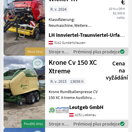
€
Pöttinger
Kombination
R. v. 2024
20 % s DPH
82.500 €
Impress 3160VC
netto
Klassifizierung:
Pro
Neumaschine; Weitere
Maschinenmerkmale: Press-
LH Innviertel-Traunviertel-Urfahr eGen, Gundertshausen
Wickel-Kombination
Impress 3160VC Pro
5142 Gundertshausen
ca.8500Ballen 40km/h Ausf.
Stroje na
Prémiový plus prodejce
Nový stroj
Stroje na zber objemových
zber
Krone Cv 150 XC
krmív Zvi
Cena
objemových
krmív /
Xtreme
na
Pöttinger
vyžádání
R. v. 2015
13656 h
Krone Rundballenpresse CV
150 XC X-treme Ausführung,
Rotorschneidwerk 26
Leutgeb GmbH
Messer, Messer
Gruppenschaltung 13/13,
4252 Liebenau
verstärktem Novo-Grip
Stroje na
Prémiový plus prodejce
Použitý stroj
Stab-Gurtenelevator,
zber