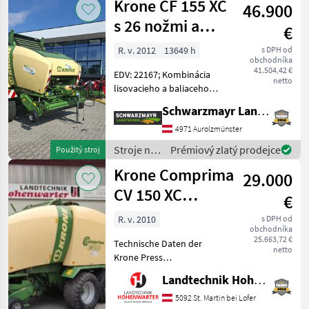
Krone CF 155 XC
Rollenni
46.900
objemových
krmív /
s 26 nožmi a
€
Krone
zariadením na
R. v. 2012
13649 h
s DPH od
obchodníka
formovanie
41.504,42 €
EDV: 22167; Kombinácia
balíkov
netto
lisovacieho a baliaceho
zariadenia - s individuálnym
Schwarzmayr Landtechnik GmbH - Aurolzmünster
povolením pre rýchlosť 25
km/h (prvé zaregistrovanie
4971 Aurolzmünster
21. 3. 2013) - s
Stroje na
Prémiový zlatý prodejce
Použitý stroj
polopriateľnou kom
zber
Krone Comprima
29.000
objemových
krmív /
CV 150 XC
€
Krone
(15845)
R. v. 2010
s DPH od
obchodníka
25.663,72 €
Technische Daten der
netto
Krone Press
Wickelkombination CV 150
Landtechnik Hohenwarter GmbH
XC > Baujahr: 2010 > Bedien-
Terminal > 2-Leiter
5092 St. Martin bei Lofer