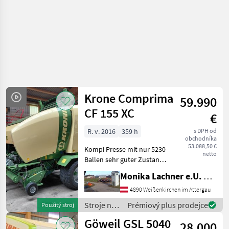
Krone Comprima
59.990
CF 155 XC
€
R. v. 2016
359 h
s DPH od
obchodníka
53.088,50 €
Kompi Presse mit nur 5230
netto
Ballen sehr guter Zustand
NEUWERTIG,
Monika Lachner e.U. Maschinenhandel
Druckluftbrense, 25 Messer,
2den Messersatz, grosse
4890 Weißenkirchen im Attergau
Bereifung, Tandemachse,
Stroje na
Prémiový plus prodejce
Použitý stroj
mehrere verdschiedene Pre
zber
Göweil GSL 5040
28.000
objemových