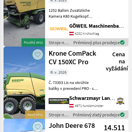
R. v. 2023
1252 Ballen Zusätzliche
Kamera K80 Kugelkopf
Hydr.
GÖWEIL Maschinenbau GmbH
Messergruppenschaltung
Zusätzlicher Messersatz
4202 Kirchschlag
Zusätzliche Führungsrollen
Stroje na
Prémiový plus prodejce
Použitý stroj
Wickeltisch LED
zber
Krone ComPack
Beleuchtung Bere
Cena
objemových
krmív /
CV 150XC Pro
na
Krone
vyžádání
R. v. 2026
Č. 73303 Lis na okrúhle
balíky v prevedení PRO - s
variabilnou komorou na
Schwarzmayr Landtechnik GmbH - Aurolzmünster
balíky do 1, 5 m, - so
zosilneným tyčovým
4971 Aurolzmünster
pásovým elevátorom
Stroje na
Prémiový zlatý prodejce
Nový stroj
Novo-Grip, - s druhým
zber
John Deere 678
pohonom
14.511
objemových