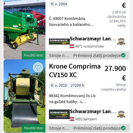
krmív /
€
R. v. 2004
Krone
s DPH od
obchodníka
Č. 69007 Kombinácia
12.841,59 €
lisovacieho a baliaceho
netto
zariadenia - s rokom výroby
2004 - s 30079 zabalenými
Schwarzmayr Landtechnik GmbH - Aurolzmünster
balíkmi - s 346
4971 Aurolzmünster
nezabalenými balíkmi - s
pevnou komorou 125 cm
Stroje na
Prémiový zlatý prodejce
Použitý stroj
zber
Krone Comprima
27.900
objemových
krmív /
CV150 XC
€
John
Deere
R. v. 2010
27200 h
DPH je
neaplikovateľné
88342 Kombinovaný lis Lis
na guľaté balíky - s
kapacitou cca 27 200 - rok
Schwarzmayr Landtechnik GmbH - Gampern
výroby 2010 - s rezacím
mechanizmom s 26 nožmi -
4851 Gampern
s automatickým mazaním
Stroje na
Prémiový zlatý prodejce
Použitý stroj
reťaze - s viazan