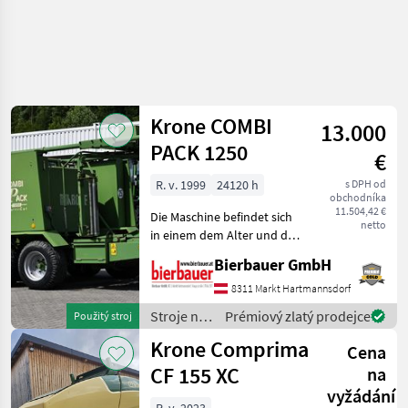
Krone COMBI
13.000
PACK 1250
€
R. v. 1999
24120 h
s DPH od
obchodníka
11.504,42 €
Die Maschine befindet sich
netto
in einem dem Alter und der
Nutzung entsprechenden
Bierbauer GmbH
Zustand und kann nach
telefonischer Vereinbarung
8311 Markt Hartmannsdorf
gerne vor Ort besichtigt
Stroje na
Prémiový zlatý prodejce
Použitý stroj
und geprüft we
zber
Krone Comprima
Cena
objemových
krmív /
CF 155 XC
na
Krone
vyžádání