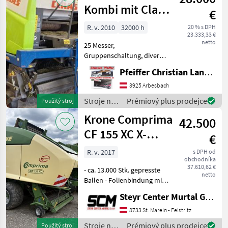
krmív /
Kombi mit Claas
€
Krone
Rollant 455 RC
R. v. 2010
32000 h
20 % s DPH
23.333,33 €
netto
25 Messer,
Gruppenschaltung, diverse
Lager und Ketten neu
Pfeiffer Christian Landtechnik
balíková komora: Variabilná
lisovacia komora,
3925 Arbesbach
Pneumatika (stlačený
Stroje na
Prémiový plus prodejce
Použitý stroj
vzduch), sieťové balenie
zber
Krone Comprima
balíkov, rezná jed
42.500
objemových
krmív /
CF 155 XC X-
€
Göweil
Treme
R. v. 2017
s DPH od
obchodníka
37.610,62 €
- ca. 13.000 Stk. gepresste
netto
Ballen - Folienbindung mit
Überwachung - 26 Messer
Steyr Center Murtal GmbH
Schneidwerk -
Druckluftbremse -
8733 St. Marein - Feistritz
Messergruppenschaltung
Stroje na
Prémiový plus prodejce
Použitý stroj