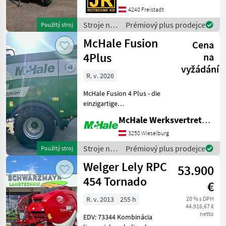
und Doppelwickler
4240 Freistadt
17Messer-Schneidaggregat
Stroje na
Prémiový plus prodejce
Použitý stroj
Netzwickeleinrichtung
zber
McHale Fusion
Zentral
Cena
objemových
krmív /
4Plus
na
Krone
vyžádání
R. v. 2026
McHale Fusion 4 Plus - die
einzigartige
Presswickelkombination!
McHale Werksvertretung - Harald Dachsberger
KURZ - WENDIG - SCHNELL-
FOLIENBINDUNG -
3250 Wieselburg
LANGLEBIG - ..... alles in
Stroje na
Prémiový plus prodejce
Použitý stroj
einer Maschine. ProfiFlo 25
zber
Welger Lely RPC
Mes
53.900
objemových
krmív /
454 Tornado
€
McHale
R. v. 2013
255 h
20 % s DPH
44.916,67 €
netto
EDV: 73344 Kombinácia