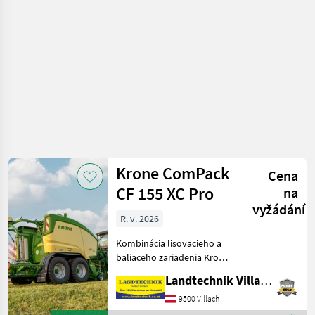
objemových
krmív /
Fendt
Krone ComPack
Cena
CF 155 XC Pro
na
vyžádání
R. v. 2026
Kombinácia lisovacieho a
baliaceho zariadenia Krone
s tandemovou nápravou,
Landtechnik Villach GmbH
pneumatiky: 500/60R22, 5,
polopremenlivý lis s
9500 Villach
nastaviteľnou šírkou od 1