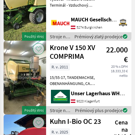
Terminál - Vzduchový
brzdový systém - 26 nožov -
Ovládanie skupín nožov -
MAUCH Gesellschaft m.b.H. & Co.KG
Dvojramenný navíjač -
5274 Burgkirchen
Osvetlenie - Výstražná
tabuľa - Valčeko
Stroje na
Prémiový zlatý prodejce
Použitý stroj
zber
Krone V 150 XV
22.000
objemových
krmív /
COMPRIMA
€
Krone
R. v. 2011
20 % s DPH
18.333,33 €
netto
15/55-17, TANDEMACHSE,
OBENANHÄNGUNG, CA.
20.000 BALLEN, Bedienteil
Unser Lagerhaus WHG, Kärnten, Klagenfurt
Informieren Sie sich bitte
vor Fahrt-Antritt
9020 Klagenfurt
telefonisch, ob die von
Stroje na
Prémiový plus prodejce
Použitý stroj
Ihnen angefragte Maschine
zber
Kuhn I-Bio OC 23
akt
Cena
objemových
krmív /
na
R. v. 2025
Krone