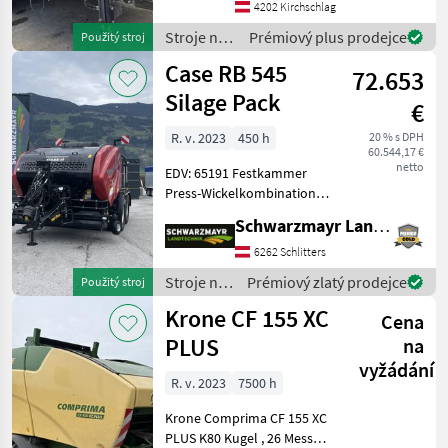
700mm Stroje na zber
4202 Kirchschlag
objemových krmív
Stroje na
Prémiový plus prodejce
Použitý stroj
Zvinovací lis
zber
Case RB 545
72.653
objemových
krmív /
Silage Pack
€
Sonstige
R. v. 2023
450 h
20 % s DPH
60.544,17 €
netto
EDV: 65191 Festkammer
Press-Wickelkombination -
mit ca. 450 gepressten
Schwarzmayr Landtechnik GmbH - Schlitters
Ballen / BJ 2023 - mit 18
Presswalzen - mit 20 Messer
6262 Schlitters
Rotorschneidwerk - mit
Stroje na
Prémiový zlatý prodejce
Použitý stroj
absenk
zber
Krone CF 155 XC
Cena
objemových
krmív /
PLUS
na
Case IH
vyžádání
R. v. 2023
7500 h
Krone Comprima CF 155 XC
PLUS K80 Kugel , 26 Messer