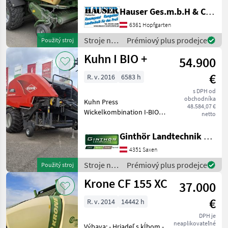
Schneidwerk inkl Hardox
Hauser Ges.m.b.H & Co.KG
Rotor mit verstärkten
Messerhebeln
6361 Hopfgarten
Mantelfolienbindung inkl
Stroje na
Prémiový plus prodejce
Použitý stroj
Raffeinrichtung 500/60 R22
zber
Kuhn I BIO +
54.900
objemových
krmív /
€
R. v. 2016
6583 h
Krone
s DPH od
obchodníka
Kuhn Press
48.584,07 €
Wickelkombination I-BIO+ +
netto
6583 Ballen +
Untenanhängung K80 +
Ginthör Landtechnik GmbH
Weitwinkelgelenkwelle + 23
4351 Saxen
Messerschneidwerk +
Messergruppenschaltung +
Stroje na
Prémiový plus prodejce
Použitý stroj
Pendel oder St
zber
Krone CF 155 XC
37.000
objemových
krmív /
€
R. v. 2014
14442 h
Kuhn
DPH je
neaplikovateľné
Výbava: - Hriadeľ s kĺbom -