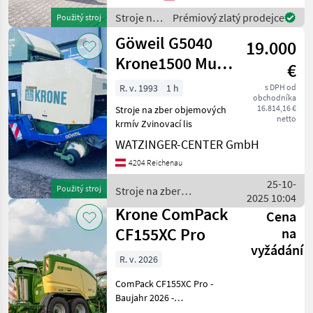
s lisovacou komorou 0, 90 –
Stroje na
Prémiový zlatý prodejce
Použitý stroj
1, 60 m - s aut
zber
Göweil G5040
19.000
objemových
krmív /
Krone1500 Multi
€
Fendt
Cut
R. v. 1993
1 h
s DPH od
obchodníka
16.814,16 €
Stroje na zber objemových
netto
krmív Zvinovací lis
WATZINGER-CENTER GmbH
4204 Reichenau
25-10-
Použitý stroj
Stroje na zber
2025 10:04
objemových krmív /
Krone ComPack
Cena
Göweil
CF155XC Pro
na
vyžádání
R. v. 2026
ComPack CF155XC Pro -
Baujahr 2026 -
Neumaschine - Zugöse für