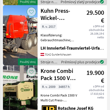
Stroje na
Prémiový zlatý prodejce
Použitý stroj
m do 1, 55 m, dvojr
zber
Kuhn Press-
29.500
objemových
krmív /
Wickel-
€
Krone
Kombination
R. v. 2017
s DPH od
obchodníka
FBP2135
26.106,19 €
Klassifizierung:
netto
Gebrauchtmaschine;
Weitere
LH Innviertel-Traunviertel-Urfahr eGen, Gundertshausen
Maschinenmerkmale: - 14
Messer -Bereifung: 500/45-
5142 Gundertshausen
22, 5 -DLA Stroje na zber
Stroje na
Prémiový plus prodejce
Použitý stroj
objemových krmív
zber
Krone Combi
Zvinovací lis
19.900
objemových
krmív /
Pack 1500 V
€
Kuhn
Multi Cut
R. v. 2009
34857 h
s DPH od
obchodníka
17.610,62 €
Krone Combi Pack 1500 V
netto
Multi Cut Press-
Wickelkombination mit
Rotschne Josef KG
variabler Rundballenpresse