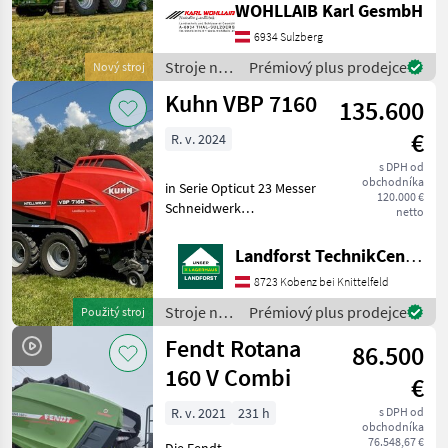
WOHLLAIB Karl GesmbH
Obenanhängung - 26
Messer Schneidwerk mit
6934 Sulzberg
Einzelmessersicherung -
Stroje na
Prémiový plus prodejce
Nový stroj
Netz- und Folienbindung i
zber
Kuhn VBP 7160
135.600
objemových
krmív /
€
R. v. 2024
Krone
s DPH od
obchodníka
in Serie Opticut 23 Messer
120.000 €
Schneidwerk
netto
Mantelfolienbindung 3D
Wickelsystem
Landforst TechnikCenter Knittelfeld
Rotorverlängerungsplatte
8723 Kobenz bei Knittelfeld
Ballenführung für
Laderaum schwenkbare
Stroje na
Prémiový plus prodejce
Použitý stroj
Pick-Up Tasträder K80 Zugö
zber
Fendt Rotana
86.500
objemových
krmív /
160 V Combi
€
Kuhn
R. v. 2021
231 h
s DPH od
obchodníka
76.548,67 €
Die Fendt