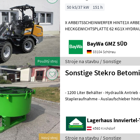
50 kS/37 kW
151 h
X ARBEITSSCHEINWERFER HINTE1X ARB
HECKGEWICHTSPLATTE 62 KG1X HYDRAU
DPPPEL31X15.50-15 SKIDDATENBESCHE
KMDRUCKFREIER
BayWa GMZ SÜD
83104 Schönau
Stroje na stavbu / Sonstige
Použitý stroj
Sonstige Stekro Betom
- 1200 Liter Behälter - Hydraulik Antrieb - 3 Punktanbau -
Stapleraufnahme - Auslaufschieber hinten und rechts -
Auslaufrutsche - Sackaufreißer
Lagerhaus Innviertel-
4560 Kirchdorf
Stroje na stavbu / Sonstige
Nový stroj