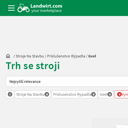
/
Stroje Na Stavbu
/
Príslušenstvo Rýpadla
/
Geel
Trh se stroji
Takto se řadí nabídky na Landwirt.com
x
x
x
x
x
Stroje Na Stavbu
Prislusenstvo Rypadla
Geel
Vym