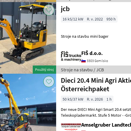
jcb
16 kS/12 kW
R. v. 2022
950 h
Stroje na stavbu mini bager
FIŠ d.o.o.
3303 Gomilsko
Stroje na stavbu / JCB
Použitý stroj
Dieci 20.4 Mini Agri Akt
Österreichpaket
50 kS/37 kW
R. v. 2026
1 h
Der neue DIECI Mini Agri Smart 20.4 set
Teleskopladermarkt. Stufe 5 Motor - -G
Modell 26.6 Mini Agri) -50
Amselgruber Landte