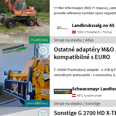
== Mer informasjon (NO) == mascus_category: excavators Please
provide reference number upon request
en.landbrukssalg.no/9504 for more image
Landbrukssalg.no AS
7080 H Trondheim – Tromsø
Stroje na stavbu / Atlas
Použitý stroj
Ostatné adaptéry M&O 
kompatibilné s EURO
Č. 63540 Prechodový adaptér - z JCB Q-Fit na upevnenie EURO - s
centrálnym aretovaním - s nosnosťou 3, 0 t VFG – použitý Predajný
tím spoločnosti Schwarzmayr v
Schwarzmayr Landtec
4971 Aurolzmünster
Stroje na stavbu / Sonstige
předváděcí stroj