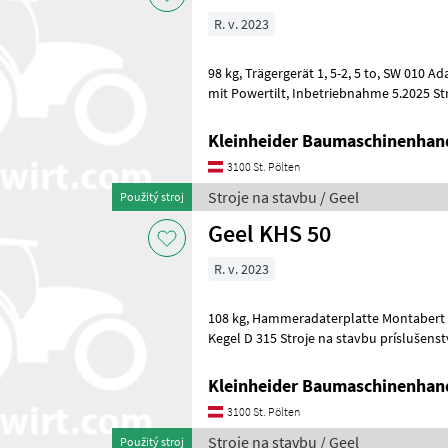
R. v. 2023
98 kg, Trägergerät 1, 5-2, 5 to, SW 010 Adapter, Schläuche für Bagger
mit Powertilt, Inbetriebnahme 5.2025 Stroje na stavbu príslušenstvo
rýpadla
Kleinheider Baumaschinenhan
3100 St. Pölten
Stroje na stavbu / Geel
Použitý stroj
Geel KHS 50
R. v. 2023
108 kg, Hammeradaterplatte Montabert SC 22. Schnellwechsler 020,
Kegel D 315 Stroje na stavbu prísluš
Kleinheider Baumaschinenhan
3100 St. Pölten
Stroje na stavbu / Geel
Použitý stroj