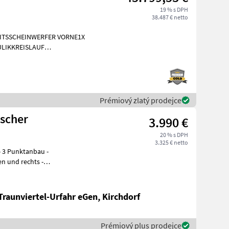
19 % s DPH
38.487 € netto
EITSSCHEINWERFER VORNE1X
LIKKREISLAUF
INIGUNG BRD 20
Prémiový zlatý prodejce
ischer
3.990 €
20 % s DPH
3.325 € netto
Traunviertel-Urfahr eGen, Kirchdorf
Prémiový plus prodejce