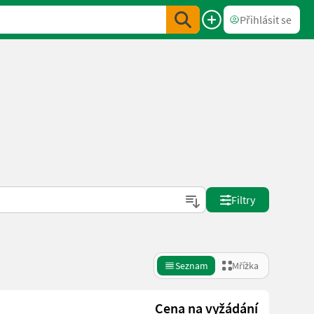
Přihlásit se
Filtry
Seznam
Mřížka
Cena na vyžádání