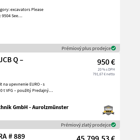
: 9504 See
s Specificati
Prémiový plus prodejce
JCB Q –
950 €
20 % s DPH
791,67 € netto
hnik GmbH - Aurolzmünster
Prémiový zlatý prodejce
Sonstige G 2700 HD X-TRA # 889
45.799,53 €