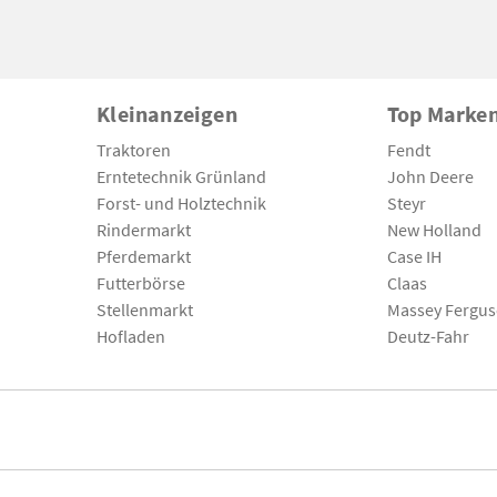
Kleinanzeigen
Top Marke
Traktoren
Fendt
Erntetechnik Grünland
John Deere
Forst- und Holztechnik
Steyr
Rindermarkt
New Holland
Pferdemarkt
Case IH
Futterbörse
Claas
Stellenmarkt
Massey Fergu
Hofladen
Deutz-Fahr