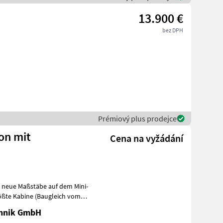
13.900 €
bez DPH
Prémiový plus prodejce
ion mit
Cena na vyžádání
zt neue Maßstäbe auf dem Mini-
rößte Kabine (Baugleich vom
chnik GmbH