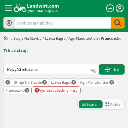
Prohledat nabídky
/
Stroje Na Stavbu
/
Lyžica Bagra
/
Agri Manutention
/
Francuzsko
Trh se stroji
Takto se řadí nabídky na Landwirt.com
Filtry
x
x
x
x
Stroje Na Stavbu
Lyzica Bagra
Agri Manutention
x
x
Francuzsko
Vymazat všechny filtry
Seznam
Mřížka