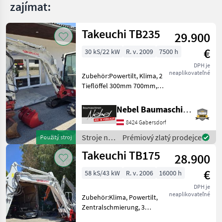
zajímat:
Takeuchi TB235
29.900
€
30 kS/22 kW
R. v. 2009
7500 h
DPH je
neaplikovateľné
Zubehör:Powertilt, Klima, 2
Tieflöffel 300mm 700mm,
1Böschungslöffel
1200mm.Hydraulikpumpe
Nebel Baumaschinen
wurde bei
8424 Gabersdorf
7000Std.Erneuert. Stroje na
stavbu mini bager
Stroje na
Prémiový zlatý prodejce
Použitý stroj
stavbu /
Takeuchi TB175
28.900
Takeuchi
€
58 kS/43 kW
R. v. 2006
16000 h
DPH je
neaplikovateľné
Zubehör:Klima, Powertilt,
Zentralschmierung, 3
Tieflöffel 400mm 600mm