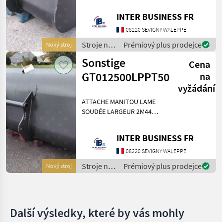
Agri Manutention
bagra
INTER BUSINESS FR
BIG
08220 SEVIGNY WALEPPE
Stroje na
Prémiový plus prodejce
Nový stroj
Caterpillar
stavbu /
Sonstige
Cena
Agri
Winkelbauer
Manutention
GT012500LPPT50
na
vyžádání
Cangini
ATTACHE MANITOU LAME
SOUDÉE LARGEUR 2M44
Lehnhoff
Stroje na stavbu Lyžica
Zobrazit
bagra
INTER BUSINESS FR
všech
14
08220 SEVIGNY WALEPPE
Stroje na
Prémiový plus prodejce
Nový stroj
MARKETPLACE
stavbu /
Agri
Nabídky
Marketplace
Inzeráty
Manutention
prodejců
Další výsledky, které by vás mohly