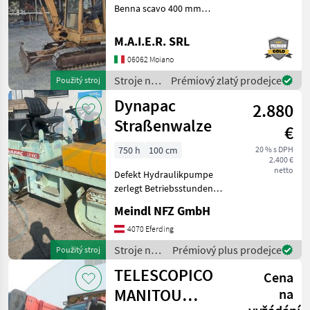
Benna scavo 400 mm
Benna scavo 800 mm
Benna liscia 1400 mm Stroje
M.A.I.E.R. SRL
na stavbu mini bager
06062 Moiano
Stroje na
Prémiový zlatý prodejce
Použitý stroj
stavbu /
Dynapac
2.880
Case IH
Straßenwalze
€
750 h
100 cm
20 % s DPH
2.400 €
netto
Defekt Hydraulikpumpe
zerlegt Betriebsstunden
ca.750h Breite 1m Stroje na
Meindl NFZ GmbH
stavbu Valec
4070 Eferding
Stroje na
Prémiový plus prodejce
Použitý stroj
stavbu /
TELESCOPICO
Cena
Dynapac
MANITOU
na