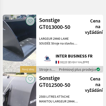
Zpřesnit
hledání
Sonstige
Cena
Kategorie
Země
Filtry
4
1
GT013000-50
na
vyžádání
Zobrazit
AKTUÁLNÍ
LARGEUR 2M40 LAME
Obnovit
3
CESTA
SOUDÉE Stroje na stavbu
výsledků
stavebná
Lyžica bagra
technika
INTER BUSINESS FR
Stroje
Na
08220 SEVIGNY WALEPPE
Stavbu
Stroje na
Prémiový plus prodejce
Nový stroj
Lyzica
stavbu /
Bagra
Sonstige
Cena
Agri
Agri
Manutention
GT012500-50
na
Manutention
vyžádání
VYBRAT
2500 LITRES ATTACHE
KATEGORII
MANITOU LARGEUR 2M44
Stroje na stavbu Lyžica