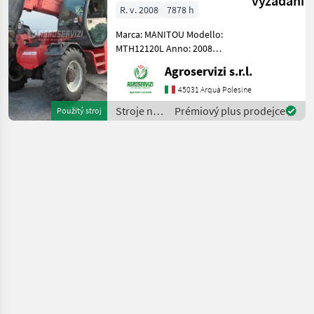
vyžádání
MHT10120L
R. v. 2008
7878 h
(ANNO 2008)
Marca: MANITOU Modello:
MTH12120L Anno: 2008
Accessori: BLOCCO
Agroservizi s.r.l.
ATTREZZI, DOPPIO SFILO
Portata max: 12 TON
45031 Arquà Polesine
Altezza max di
Stroje na
Prémiový plus prodejce
Použitý stroj
sollevamento: 9.6 MT
stavbu /
Motore: MERCEDES BENZ 1
Manitou