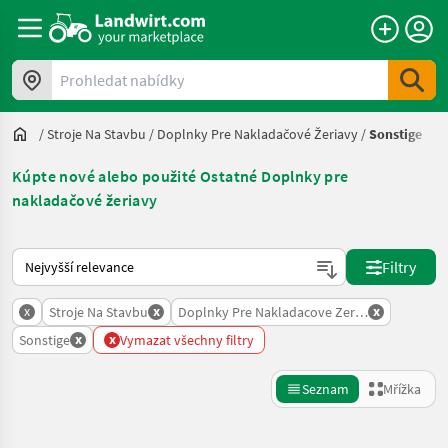
Prohledat nabídky
/
Stroje Na Stavbu
/
Doplnky Pre Nakladačové Žeriavy
/
Sonstige
Kúpte nové alebo použité Ostatné Doplnky pre
nakladačové žeriavy
Takto se řadí nabídky na Landwirt.com
Filtry
x
x
x
Stroje Na Stavbu
Doplnky Pre Nakladacove Zeriavy
x
x
Sonstige
Vymazat všechny filtry
Seznam
Mřížka