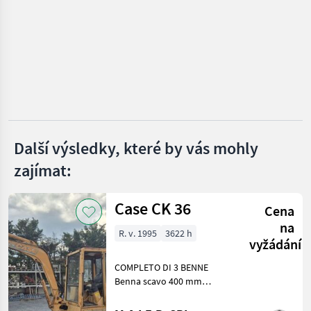
Sonstige
MARKETPLACE
Nabídky
Marketplace
Inzeráty
prodejců
Další výsledky, které by vás mohly
zajímat:
Case CK 36
Cena
na
R. v. 1995
3622 h
vyžádání
COMPLETO DI 3 BENNE
Benna scavo 400 mm
Benna scavo 800 mm
Benna liscia 1400 mm Stroje