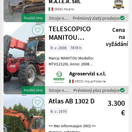
M.A.I.E.R. SRL
na stavbu mini bager
06062 Moiano
Stroje na
Prémiový zlatý prodejce
Použitý stroj
stavbu /
TELESCOPICO
Cena
Case IH
MANITOU
na
vyžádání
MHT10120L
R. v. 2008
7878 h
(ANNO 2008)
Marca: MANITOU Modello:
MTH12120L Anno: 2008
Accessori: BLOCCO
Agroservizi s.r.l.
ATTREZZI, DOPPIO SFILO
Portata max: 12 TON
45031 Arquà Polesine
Altezza max di
Stroje na
Prémiový plus prodejce
Použitý stroj
sollevamento: 9.6 MT
stavbu /
Atlas AB 1302 D
Motore: MERCEDES BENZ 1
3.300
Manitou
€
R. v. 1979
== Mer informasjon (NO) ==
mascus_category: