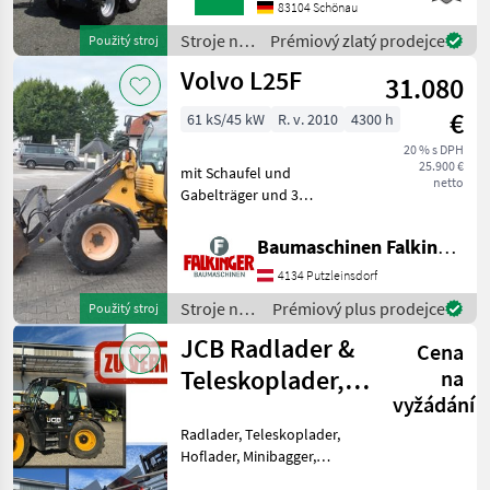
COMPACT
83104 Schönau
WERKZEUGAUFNAHMEMotor-
Stroje na
Prémiový zlatý prodejce
Použitý stroj
Moderner Kubota
stavbu /
Volvo L25F
Dreizylinderdieselmotor,
31.080
Sonstige
Typ
€
61 kS/45 kW
R. v. 2010
4300 h
20 % s DPH
25.900 €
mit Schaufel und
netto
Gabelträger und 3
hydraulischen Steuerkreis!!
Betriebsgewicht: 5200kg
Baumaschinen Falkinger
Reifen 70% Der Volvo L25F
4134 Putzleinsdorf
ist in einem guten
Zustand!! BAUMASCHINEN
Stroje na
Prémiový plus prodejce
Použitý stroj
FALKIN
stavbu /
JCB Radlader &
Cena
Volvo
Teleskoplader,
na
vyžádání
Toyo Hoflader,
Radlader, Teleskoplader,
Min
Hoflader, Minibagger,
Minidumper zu vermieten