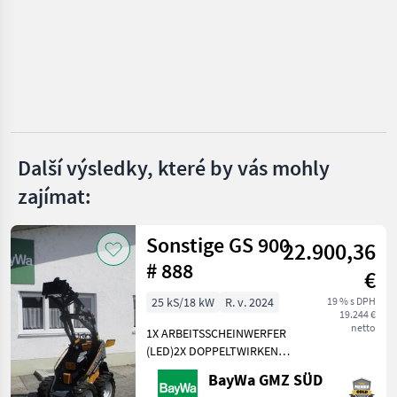
Caterpillar
Kramer
JCB
Liebherr
Další výsledky, které by vás mohly
zajímat:
Volvo
Zobrazit
Sonstige GS 900
všech
22.900,36
49
# 888
€
MARKETPLACE
25 kS/18 kW
R. v. 2024
19 % s DPH
19.244 €
Nabídky
netto
1X ARBEITSSCHEINWERFER
Marketplace
Inzeráty
prodejců
(LED)2X DOPPELTWIRKEND
MECHANISCHGEGENGEWICHT
BayWa GMZ SÜD
UNTER DER TRITTGIANT