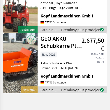
optional , Toyo Radlader
839 II Bügel Tage V (Int. Nr.
13206) TOYO 836 II Bügel
Kopf Landmaschinen GmbH
Stage V Baujahr 2019 486
Betriebsstunden 3, 10 m
77743 Schutterzell
Hubhöhe / Hubmast
Stroje na
Prémiový plus prodejce
Použitý stroj
Allradantrieb übe
stavbu /
GEO AKKU
2.677,50
Toyo
Schubkarre Plus
€
Power D50HB
R. v. 2021
19 % s DPH
2.250 €
NEU
netto
Akku Schubkarre Plus
Power D50HB NEU (Int. Nr.
13089) Akku Schubkarre
Kopf Landmaschinen GmbH
Mini Dumper Baujahr 2021
Manufaktur: Plus Power
77743 Schutterzell
Modell: D50HB Engine: B+S
Stroje na
Prémiový plus prodejce
Nový stroj
Net weight: 255,
stavbu /
Geo