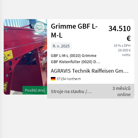
Zpřesnit
hledání
Grimme GBF L-
34.510
Kategorie
Země
Filtry
4
M-L
€
Zobrazit
R. v. 2025
19 % s DPH
AKTUÁLNÍ
Obnovit
1
29.000 €
CESTA
netto
GBF L-M-L (0010) Grimme
výsledků
stavebná
GBF Kistenfüller (0020) DE -
technika
Deutschland. Mit
AGRAVIS Technik Raiffeisen GmbH, Northeim
Betriebsanleitung (0030) in
Stroje
37154 Northeim
Na
Amtssprache (0040)
Stavbu
Kistenlänge: 2200 mm
3 měsíců
Použitý stroj
Stroje na stavbu /
Celny
(0050) Kistenbreite: 1100 m
online
Grimme
Nakladac
Grimme
VYBRAT
KATEGORII
Grimme