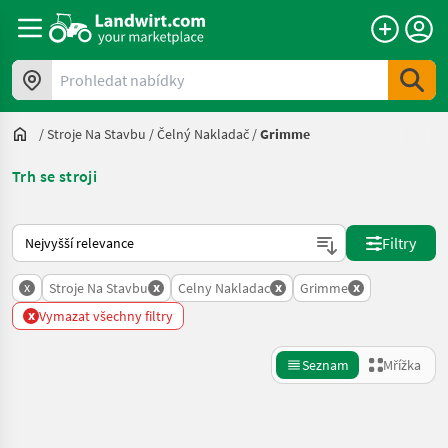
Prohledat nabídky
/
Stroje Na Stavbu
/
Čelný Nakladač
/
Grimme
Trh se stroji
Takto se řadí nabídky na Landwirt.com
Filtry
x
x
x
x
Stroje Na Stavbu
Celny Nakladac
Grimme
x
Vymazat všechny filtry
Seznam
Mřížka