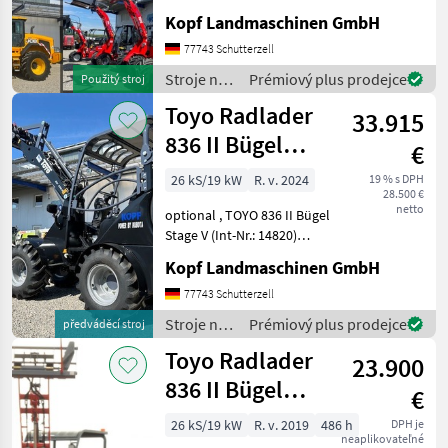
(Int. Nr. 17605)
Kopf Landmaschinen GmbH
Verschiedene Maschinen zu
vermieten - Minibagger -
77743 Schutterzell
Hoflader (Toyo) - JCB Te
Stroje na
Prémiový plus prodejce
Použitý stroj
stavbu /
Toyo Radlader
33.915
JCB
836 II Bügel
€
Black, 4.
26 kS/19 kW
R. v. 2024
19 % s DPH
28.500 €
Steuerkreis
netto
optional , TOYO 836 II Bügel
Stage V (Int-Nr.: 14820)
BLACK Edition, 4.
Kopf Landmaschinen GmbH
Steuerkreis, STVZO-
GutachtenStandard
77743 Schutterzell
Schaufel 110 cm und
Stroje na
Prémiový plus prodejce
předváděcí stroj
Palettengabel
stavbu /
Toyo Radlader
Neumaschine 2024 3, 1
23.900
Toyo
836 II Bügel
€
Stage V 310
26 kS/19 kW
R. v. 2019
486 h
DPH je
neaplikovateľné
Hubmast